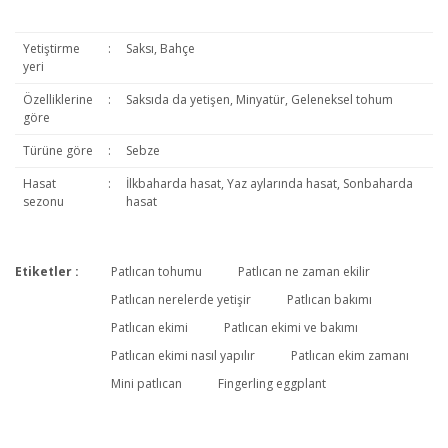
Yetiştirme
:
Saksı, Bahçe
yeri
Özelliklerine
:
Saksıda da yetişen, Minyatür, Geleneksel tohum
göre
Türüne göre
:
Sebze
Hasat
:
İlkbaharda hasat, Yaz aylarında hasat, Sonbaharda
sezonu
hasat
Etiketler :
Patlıcan tohumu
Patlıcan ne zaman ekilir
Bu ürüne ilk yorumu siz yapın!
Patlıcan nerelerde yetişir
Patlıcan bakımı
Patlıcan ekimi
Patlıcan ekimi ve bakımı
Patlıcan ekimi nasıl yapılır
Patlıcan ekim zamanı
Yorum Yaz
Mini patlıcan
Fingerling eggplant