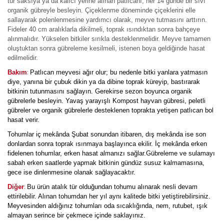
tür saksıya ya da kalıcı yerine alınan patlıcanı, her 14 günde bir sıvı
organik gübreyle besleyin. Çiçeklenme döneminde çiçeklerini elle
sallayarak polenlenmesine yardımcı olarak, meyve tutmasını arttırın.
Fideler 40 cm aralıklarla dikilmeli, toprak ısındıktan sonra bahçeye
alınmalıdır. Yükselen bitkiler sırıkla desteklenmelidir. Meyve tamamen
oluştuktan sonra gübreleme kesilmeli, istenen boya geldiğinde hasat
edilmelidir.
:
Bakım
Patlıcan meyvesi ağır olur; bu nedenle bitki yanlara yatmasın
diye, yanına bir çubuk dikin ya da dibine toprak küreyip, bastırarak
bitkinin tutunmasını sağlayın. Gerekirse sezon boyunca organik
gübrelerle besleyin. Yavaş yarayışlı Kompost hayvan gübresi, peletli
gübreler ve organik gübrelerle desteklenen toprakta yetişen patlıcan bol
hasat verir.
Tohumlar iç mekânda Şubat sonundan itibaren, dış mekânda ise son
donlardan sonra toprak ısınmaya başlayınca ekilir. İç mekânda erken
fidelenen tohumlar, erken hasat almanızı sağlar.Gübreleme ve sulamayı
sabah erken saatlerde yapmak bitkinin gündüz susuz kalmamasına,
gece ise dinlenmesine olanak sağlayacaktır.
:
Diğer
Bu ürün atalık tür olduğundan tohumu alınarak nesli devam
ettirilebilir. Alınan tohumdan her yıl aynı kalitede bitki yetiştirebilirsiniz.
Meyvesinden aldığınız tohumları oda sıcaklığında, nem, rutubet, ışık
almayan serince bir çekmece içinde saklayınız.