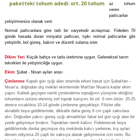
paketteki tohum adedi: ort. 20 tohum
az tohum
veren
patlıcanlar
yetiştirmenize olanak verir.
Normal patlıcanlara göre tatlı bir varyetedir acılaşmaz. Fideden 70
günde hasada duran minyatür patlıcan, tıpkı normal patlıcanlar gibi
yetiştirilir, bol güneş, bakım ve düzenli sulama ister.
:
Dikim Yeri
Küçük bahçe ve tarla üretimine uygun. Geleneksel tarım
teknikleri ile yetiştiriciliğe uygun.
Ekim
Şubat - Nisan ayları arası
:
:
Çimlenme
Kapalı gün ışığı alan ortamda erken hasat için Şubat'tan –
Nisan’a, doğrudan dış mekân ekimlerinde Mart'tan Nisan'a kadar ekim
yapın. Kaliteli geçirgen nemli çimlendirme toprağının yüzeyine ektiğiniz
tohumların üstünü elenmiş torf toprak karışımı ile ort. 6 mm örtün. 20-25
derece sıcaklıkta 10-14 günde çimlenme gerçekleşir. Filizler elle
alınabilir boya geldiklerinde, dikkatle daha geniş 8 cm çaplı saksılara
alın. Doğrudan yakıcı güneş ışığı almadıkları fakat bol gün ışığı alan bir
yerde gelişmeye bırakın. Toprakları nemli kalsın. Fidelenecek boya
geldiklerinde donlar geçmişse dış mekânda kalıcı yerlerine, kış ayları
devam ediyorsa 20 çaplı bir saksıya alarak gelişmesine izin verin. Bu