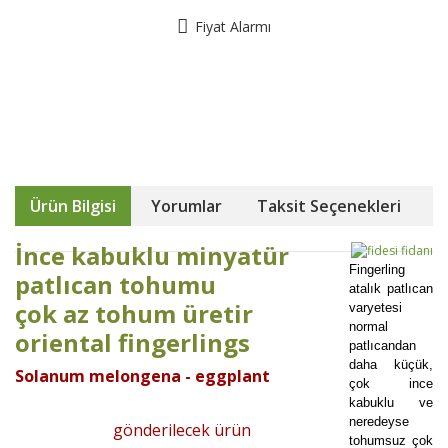
Fiyat Alarmı
Ürün Bilgisi
Yorumlar
Taksit Seçenekleri
İnce kabuklu minyatür
Fingerling
patlıcan tohumu
atalık patlıcan
çok az tohum üretir
varyetesi
normal
oriental fingerlings
patlıcandan
daha küçük,
Solanum melongena - eggplant
çok ince
kabuklu ve
neredeyse
gönderilecek ürün
tohumsuz çok