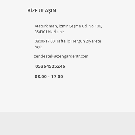
BİZE ULAŞIN
Atatürk mah, İzmir Çeşme Cd. No:106,
35430 Urla/İzmir
08:00-17:00 Hafta İçi Hergün Ziyarete
Açık
zendestek@zengardentr.com
05364525246
08:00 - 17:00