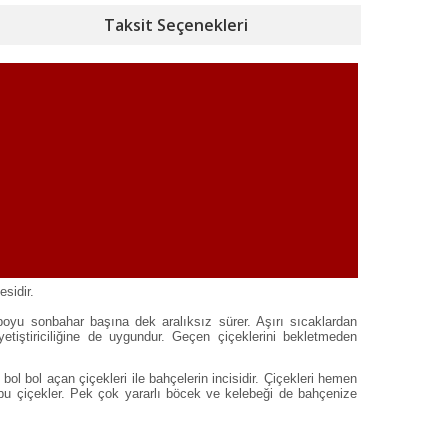
Taksit Seçenekleri
esidir.
 boyu sonbahar başına dek aralıksız sürer. Aşırı sıcaklardan
etiştiriciliğine de uygundur. Geçen çiçeklerini bekletmeden
 bol bol açan çiçekleri ile bahçelerin incisidir. Çiçekleri hemen
bu çiçekler. Pek çok yararlı böcek ve kelebeği de bahçenize