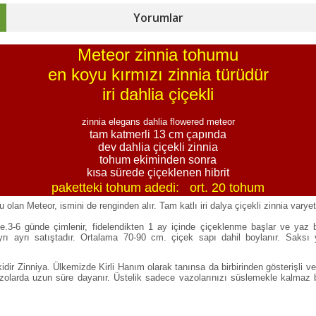
Yorumlar
Meteor zinnia tohumu
en koyu kırmızı zinnia türüdür
iri dahlia çiçekli
zinnia elegans dahlia flowered meteor
tam katmerli 13 cm çapında
dev dahlia çiçekli zinnia
tohum ekiminden sonra
kısa sürede çiçeklenen hibrit
paketteki tohum adedi: ort. 20 tohum
olan Meteor, ismini de renginden alır. Tam katlı iri dalya çiçekli zinnia varyet
ete.3-6 günde çimlenir, fidelendikten 1 ay içinde çiçeklenme başlar ve yaz
yrı ayrı satıştadır. Ortalama 70-90 cm. çiçek sapı dahil boylanır. Saksı y
kidir Zinniya. Ülkemizde Kirli Hanım olarak tanınsa da birbirinden gösterişli ve
azolarda uzun süre dayanır. Üstelik sadece vazolarınızı süslemekle kalmaz 