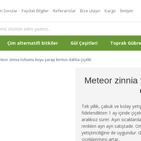
an Sorular
Faydalı Bilgiler
Referanslar
Bize ulaşın
Kargo
İletişim
Çim alternatifi bitkiler
Gül Çeşitleri
Toprak Gübr
teor zinnia tohumu koyu şarap kırmızı dahlia çiçekli
Meteor zinnia
Tek yıllık, çabuk ve kolay yeti
fidelendikten 1 ay içinde çi
aralıksız sürer. Aşırı sıcaklar
renkleri ayrı ayrı satıştadır. 
yetiştiriciliğine de uygundur.
çiçeklenmesi artar.