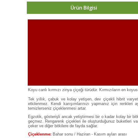
Ürün Bilgisi
Koyu canlı kırmızı zinya çiçeği türüdür. Kırmızıların en koyusu 
Tek yıllık, çabuk ve kolay yetişen, dev çiçekli hibrit vary
etkilenmez. Kendi karışımlarınızı yapmanız için renkleri a
temizlerseniz çiçeklenmesi artar.
Egzotik, gösterişli ancak yetiştirmesi bir o kadar kolay bir bit
geçmez. Rengarenk çiçekleri ile oluşturduğunuz buketleri v
çeker ve diğer bitkilere de fayda sağlar.
Çiçeklenme:
Bahar sonu / Haziran - Kasım ayları arası