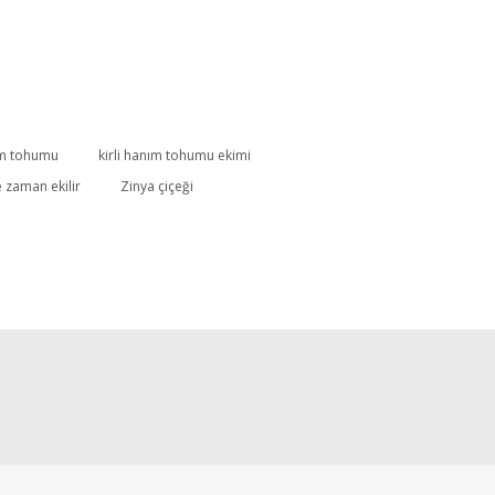
nım tohumu
kirli hanım tohumu ekimi
e zaman ekilir
Zinya çiçeği