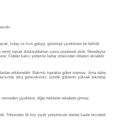
asıdır.
ak, kolay ve hızlı gelişip, gösterişli çiçeklenen bir bitkidir.
a nemli toprak doldurulduktan sonra serpilerek ekilir. Neredeyse
r. Fideler kalıcı yerlerine bahar ortasından itibaren alınabilir.
lardan etkilenebilir. Bakımlı toprakta gübre istemez. Ama daha
yısında artış göreceksiniz, üstelik gübrenin yüksek teknoloji
r vermeden çiçeklenir, diğer bitkilerle rekabete girmez.
icidir. Tohumdan ilk kez çiçek yetiştirecek olanlar kadar tecrübeli