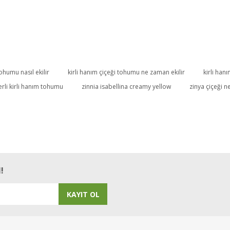
tohumu nasıl ekilir
kirli hanım çiçeği tohumu ne zaman ekilir
kirli ha
Bu ürüne ilk yorumu siz yapın!
rli kirli hanım tohumu
zinnia isabellina creamy yellow
zinya çiçeği n
Yorum Yaz
!
KAYIT OL