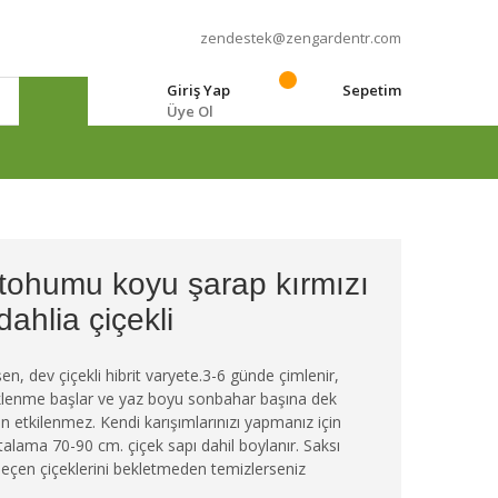
zendestek@zengardentr.com
Giriş Yap
Sepetim
Üye Ol
e
 tohumu koyu şarap kırmızı
dahlia çiçekli
şen, dev çiçekli hibrit varyete.3-6 günde çimlenir,
çeklenme başlar ve yaz boyu sonbahar başına dek
dan etkilenmez. Kendi karışımlarınızı yapmanız için
Ortalama 70-90 cm. çiçek sapı dahil boylanır. Saksı
 Geçen çiçeklerini bekletmeden temizlerseniz