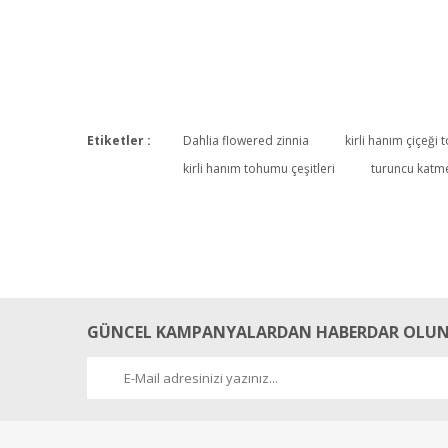
Etiketler :
Dahlia flowered zinnia
kirli hanım çiçeği 
kirli hanım tohumu çeşitleri
turuncu katme
GÜNCEL KAMPANYALARDAN HABERDAR OLUN