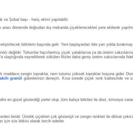
 ve Şubat başı - hariç ekimi yapılabilir.
rı arası dönemde doğrudan dış mekanda çiçeklenecekleri yere ekilerek yapılm
ştirilecek bitkilerin başında gelir. Yeni başlayanları bile yarı yolda bırakmayac
nıklı değildir. Tohumlar hazırlanmış çiçek yataklarına ya da üretim saksıların
laştığında seyreltilerek sökülen filizler daha geniş üretim saksılarında fideleni
anik maddece zengin topraklar, nem tutumu yüksek topraklar hoşuna gider. Don
akıllı granül
gübrelerinizi deneyin. Kısa sürede çiçek renk kalitesinde ve sa
ndini en güzel gösterdiği yerler olup ,tüm bahçe bitkileri ile dost, kimseye zara
ilerden biridir. Üstelik çiçekleri çok gösterişli ve zengin renkleri ile dikkat çek
rı için süs bitkisi olarak tercih ederler.