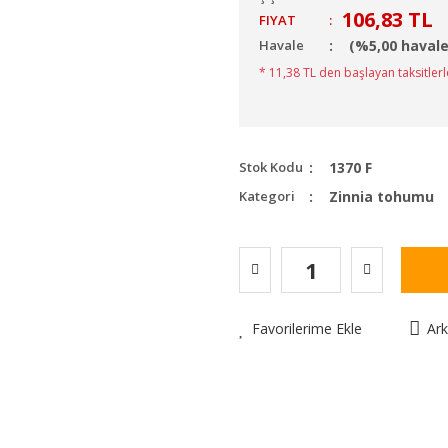
106,83 TL
FIYAT
:
Havale
(%5,00 havale
* 11,38 TL den başlayan taksitlerl
Stok Kodu
1370 F
Kategori
Zinnia tohumu
Favorilerime Ekle
Ar