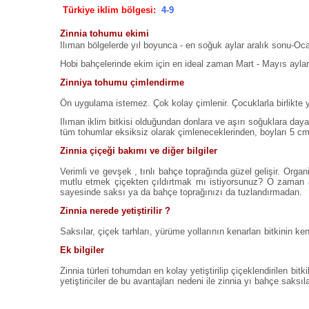
Türkiye iklim bölgesi:
4-9
Zinnia tohumu ekimi
Ilıman bölgelerde yıl boyunca - en soğuk aylar aralık sonu-Ocak
Hobi bahçelerinde ekim için en ideal zaman Mart - Mayıs ayla
Zinniya tohumu çimlendirme
Ön uygulama istemez. Çok kolay çimlenir. Çocuklarla birlikte yeti
Ilıman iklim bitkisi olduğundan donlara ve aşırı soğuklara daya
tüm tohumlar eksiksiz olarak çimleneceklerinden, boyları 5 cm'e u
Zinnia çiçeği bakımı ve diğer bilgiler
Verimli ve gevşek , tınlı bahçe toprağında güzel gelişir. Org
mutlu etmek çiçekten çıldırtmak mı istiyorsunuz? O zaman
sayesinde saksı ya da bahçe toprağınızı da tuzlandırmadan.
Zinnia nerede yetiştirilir ?
Saksılar, çiçek tarhları, yürüme yollarının kenarları bitkinin ke
Ek bilgiler
Zinnia türleri tohumdan en kolay yetiştirilip çiçeklendirilen bitk
yetiştiriciler de bu avantajları nedeni ile zinnia yı bahçe saksıla