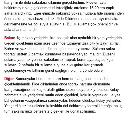
karışımı ile dolu saksılara dikimini gerçekleştirin. Fideleri asla
bekletmeyin ve çiçeklenmesini istediğiniz ortalama 15-20 cm çaplı
saksılara dikiniz. Eğer elinizde saksınız yoksa mutlaka fide siparişinden
önce saksılarınızı hazır ediniz. Fide Dikimden sonra saksıyı mutlaka
derinlemesine ve bol suyla sulayınız. Bu ilk sulama çok önemlidir ve
asla atlanmamalıdır.
:
Bakım
İç mekan yetiştiricilikte bol ışık alan aydınlık bir yere yerleştirin.
Geçen çiçeklerini uzun süre üzerinde tutmayın zira bitkiyi zayıflatırlar.
Bahar ve yaz döneminde düzenli gübreleme yapınız. Sulama saksı
toprağı üstten 2 parmak kurumaya başlayınca yapılmalıdır. Düzenli
sulama yapmak yerine, saksılarınızı toprak kurumaya başladıkça
sulayın. 2 haftada bir sulama suyuna sıvı gübre karıştırmak
çiçeklenmeyi ve bitkinin genel sağlığını olumlu yönde etkiler.
:
Diğer
Sardunyalar hem saksıların hem de bahçelerin en nadide
çiçeklerindendir. Fide dikiminden önce toprak harcına ölçüsünde
karıştıracağınız bir kaçık akıllı gübre sezon boyu bitkiyi besler. Kolay,
zahmetsiz ve yetiştireni mutlu eden çiçekleri, kokulu yaprakları ile yaz
bahçelerinin vazgeçilmezi sardunyalar, fideden oldukça kolay yetişirler.
Yetiştirdiğiniz bitkinizden kolaylıkla dal daldırma yöntemi ile çoğaltabilir,
tüm saksılarınızı benzersiz çiçekleri ile donatabilirsiniz.