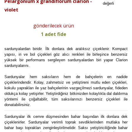
Pelargonium x grandiflorum clarion -
değerli
violet
gönderilecek ürün
1 adet fide
sardunyalardan biridir. İlk donlara dek aralıksız çiçeklenir. Kompact
yapısı, iri ve bol çiçekleri göz alıcı renkleri ile birleşince benzersiz
yüksek bir performans sergileyen sardunyalardan biri yapar Clarion
sardunyalarını.
Sardunyalar hem saksıların hem de bahçelerin en nadide
çiçeklerindendir. Kolay, zahmetsiz ve yetiştireni mutlu eden çiçekleri,
kokulu yaprakları ile yaz bahçelerinin vazgeçilmezi sardunyalar, fideden
oldukça kolay yetişirler. Yetiştirdiğiniz bitkinizden kolaylıkla dal daldırma
yöntemi ile çoğaltabilir, tüm saksılarınızı benzersiz çiçekleri ile
donatabilirsiniz.
Sardunyalar ilk cemre düşmesinden bahar başından ilk donlara dek
çiçeklenirler. Sardunyalar verimli toprak sevdiklerinden mutlaka her
bahar başı toprakları zenginleştirilmelidir. Saksı yetiştiriciliğinde bahar