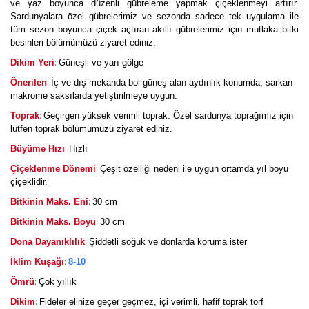
ve yaz boyunca düzenli gübreleme yapmak çiçeklenmeyi artırır.
Sardunyalara özel gübrelerimiz ve sezonda sadece tek uygulama ile
tüm sezon boyunca çiçek açtıran akıllı gübrelerimiz için mutlaka bitki
besinleri bölümümüzü ziyaret ediniz.
:
Dikim Yeri
Güneşli ve yarı gölge
:
Önerilen
İç ve dış mekanda bol güneş alan aydınlık konumda, sarkan
makrome saksılarda yetiştirilmeye uygun.
:
Toprak
Geçirgen yüksek verimli toprak.
Özel sardunya toprağımız için
lütfen toprak bölümümüzü ziyaret ediniz.
:
Büyüme Hızı
Hızlı
:
Çiçeklenme Dönemi
Çeşit özelliği nedeni ile uygun ortamda yıl boyu
çiçeklidir.
:
Bitkinin Maks. Eni
30 cm
:
Bitkinin Maks. Boyu
30 cm
:
Dona Dayanıklılık
Şiddetli soğuk ve donlarda koruma ister
:
İklim Kuşağı
8-10
:
Ömrü
Çok yıllık
:
Dikim
Fideler elinize geçer geçmez, içi verimli, hafif toprak torf