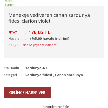
Menekşe yediveren canan sardunya
fidesi clarion violet
176,05 TL
FIYAT
:
Havale
(%5,00 havale indirimi)
* 18,75 TL den başlayan taksitlerle!!
Stok Kodu
sardunya-63
Kategori
Sardunya fidesi
,
Canan sardunya
GELİNCE HABER VER
Favorilerime Ekle