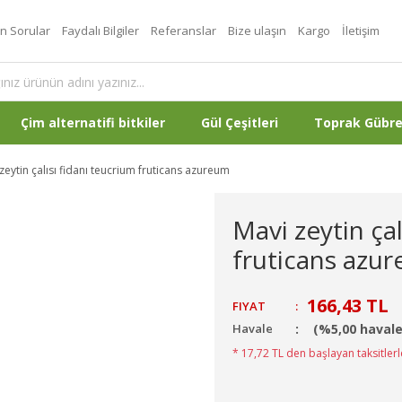
an Sorular
Faydalı Bilgiler
Referanslar
Bize ulaşın
Kargo
İletişim
Çim alternatifi bitkiler
Gül Çeşitleri
Toprak Gübr
zeytin çalısı fidanı teucrium fruticans azureum
Mavi zeytin çal
fruticans azu
166,43 TL
FIYAT
:
Havale
(%5,00 havale
* 17,72 TL den başlayan taksitlerl