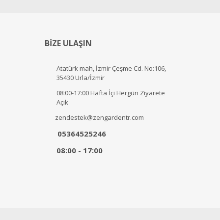
BİZE ULAŞIN
Atatürk mah, İzmir Çeşme Cd. No:106,
35430 Urla/İzmir
08:00-17:00 Hafta İçi Hergün Ziyarete
Açık
zendestek@zengardentr.com
05364525246
08:00 - 17:00