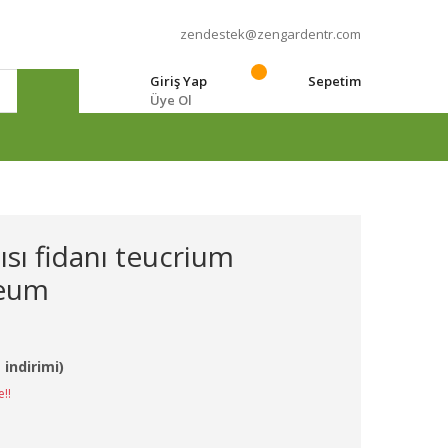
zendestek@zengardentr.com
Giriş Yap
Sepetim
Üye Ol
e
ısı fidanı teucrium
reum
 indirimi)
e!!