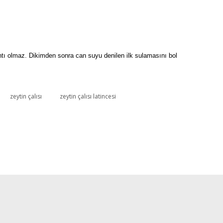
kıntı olmaz. Dikimden sonra can suyu denilen ilk sulamasını bol
zeytin çalısı
zeytin çalısı latincesi