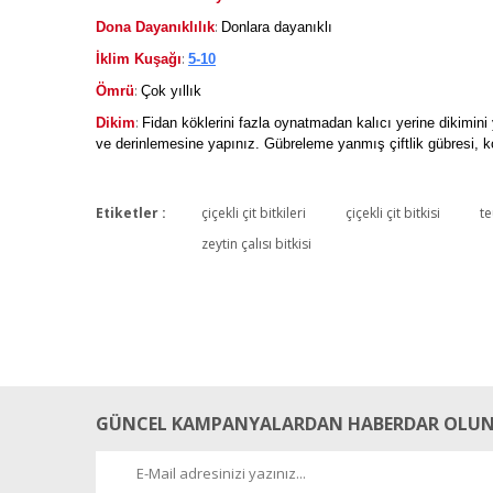
:
Dona Dayanıklılık
Donlara dayanıklı
:
İklim Kuşağı
5-10
:
Ömrü
Çok yıllık
:
Dikim
Fidan köklerini fazla oynatmadan kalıcı yerine dikimini 
ve derinlemesine yapınız. Gübreleme yanmış çiftlik gübresi, ko
Etiketler :
çiçekli çit bitkileri
çiçekli çit bitkisi
te
zeytin çalısı bitkisi
GÜNCEL KAMPANYALARDAN HABERDAR OLUN