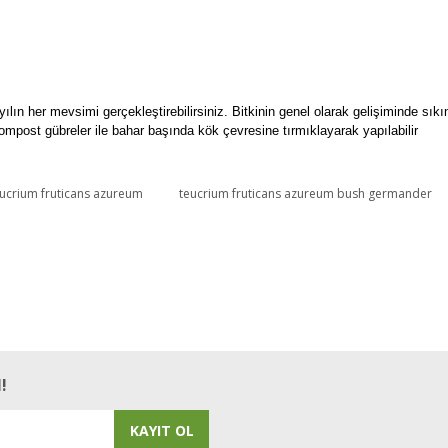
yılın her mevsimi gerçekleştirebilirsiniz. Bitkinin genel olarak gelişiminde sı
mpost gübreler ile bahar başında kök çevresine tırmıklayarak yapılabilir
ucrium fruticans azureum
teucrium fruticans azureum bush germander
Bu ürüne ilk yorumu siz yapın!
Yorum Yaz
!
KAYIT OL