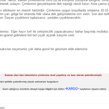
r. Nemli, kaliteli çimlendirme torfu ya da kompost yüzeyine ektiğiniz tohumlar
rterek sulayın. Çimlenme gerçekleşene dek toprağı nemli tutun. Asla çamur şe
 etkileyen en önemli faktördür. Çimlenme uygun koşullarda ortalama 10-15 sür
in yarı gölge bir ortamda fide olana dek gelişmelerine izin verin. Son don tehl
er. Geçen çiçeklerini toplarsanız, yeniden çiçeklenecektir.
mez. Eğer hazır torf ile yetiştiricilik yapacaksanız bahar başında mutlaka 
pro-granül gübrelere bol bol çiçek açarak karşılık verir.
 saksılar seçerseniz çok daha güzel bir görünüm elde edersiniz.
Satışta olan tüm tohumların çimlenme testi yapılmış ve taze olarak paketlenmiştir.
leri şekilde paketlenmiş olarak adresinize kargolanır.
KARGO
Satın aldığınız ürünlerin detaylı kargo bilgileri için lütfen *
* sayfamızı ziyaret ediniz.
isan