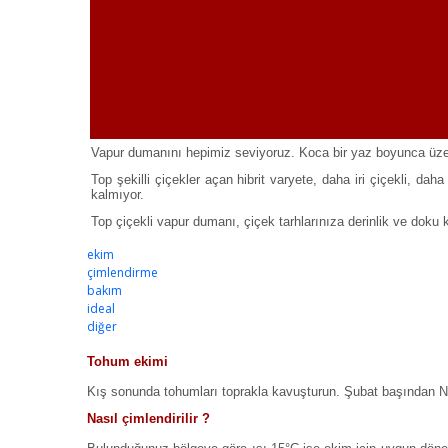
Vapur dumanını hepimiz seviyoruz. Koca bir yaz boyunca üzerind
Top şekilli çiçekler açan hibrit varyete, daha iri çiçekli, d
kalmıyor.
Top çiçekli vapur dumanı, çiçek tarhlarınıza derinlik ve doku k
ekim
çimlendirme
bakım
ideal
diğer
Tohum ekimi
Kış sonunda tohumları toprakla kavuşturun. Şubat başından Ni
Nasıl çimlendirilir ?