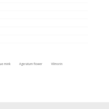
lue mink
Ageratum flower
Vilmorin