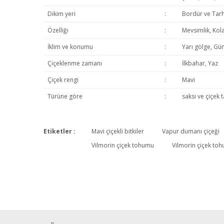
Dikim yeri
:
Bordür ve Tarh
Özelliği
:
Mevsimlik, Kola
İklim ve konumu
:
Yarı gölge, Gün
Çiçeklenme zamanı
:
İlkbahar, Yaz
Çiçek rengi
:
Mavi
Türüne göre
:
saksı ve çiçek 
Etiketler :
Mavi çiçekli bitkiler
Vapur dumanı çiçeği
Vilmorin çiçek tohumu
Vilmorin çiçek toh