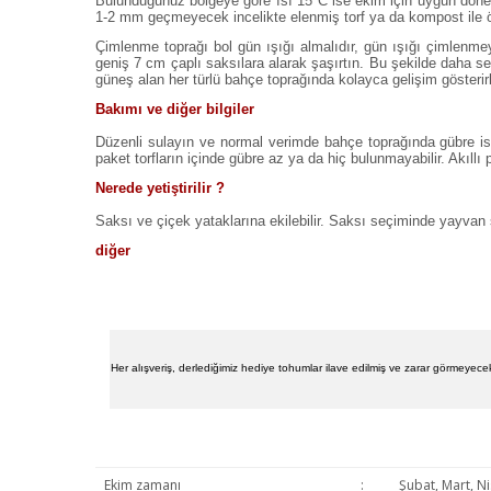
Bulunduğunuz bölgeye göre ısı 15°C ise ekim için uygun dönemdi
1-2 mm geçmeyecek incelikte elenmiş torf ya da kompost ile ö
Çimlenme toprağı bol gün ışığı almalıdır, gün ışığı çimlenmeyi
geniş 7 cm çaplı saksılara alarak şaşırtın. Bu şekilde daha ser
güneş alan her türlü bahçe toprağında kolayca gelişim gösterirl
Bakımı ve diğer bilgiler
Düzenli sulayın ve normal verimde bahçe toprağında gübre iste
paket torfların içinde gübre az ya da hiç bulunmayabilir. Akıllı 
Nerede yetiştirilir ?
Saksı ve çiçek yataklarına ekilebilir. Saksı seçiminde yayvan
diğer
Her alışveriş, derlediğimiz hediye tohumlar ilave edilmiş ve zarar görmeyecek
Ekim zamanı
:
Şubat, Mart, N