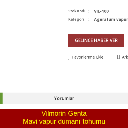
Stok Kodu
VIL-100
Kategori
Ageratum vapur
GELİNCE HABER VER
Favorilerime Ekle
Ar
Yorumlar
Vilmorin-Genta
Mavi vapur dumanı tohumu