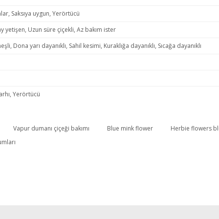
lar, Saksıya uygun, Yerörtücü
y yetişen, Uzun süre çiçekli, Az bakım ister
eşli, Dona yarı dayanıklı, Sahil kesimi, Kuraklığa dayanıklı, Sıcağa dayanıklı
tarhı, Yerörtücü
Vapur dumanı çiçeği bakımı
Blue mink flower
Herbie flowers b
Bu ürüne ilk yorumu siz yapın!
umları
Yorum Yaz