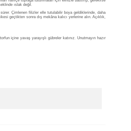
ı hafifçe toprağa tutunmaları için elinizle bastırıp, gerekirse
klinde ıslak değil.
er. Çimlenen filizler elle tutulabilir boya geldiklerinde, daha
ikesi geçtikten sonra dış mekâna kalıcı yerlerine alın. Açıklık,
torfun içine yavaş yarayışlı gübreler katınız. Unutmayın hazır