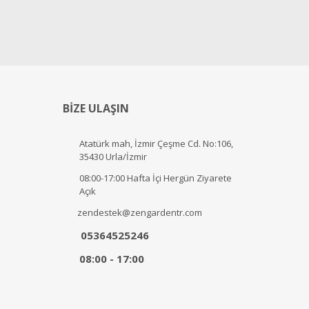
BİZE ULAŞIN
Atatürk mah, İzmir Çeşme Cd. No:106,
35430 Urla/İzmir
08:00-17:00 Hafta İçi Hergün Ziyarete
Açık
zendestek@zengardentr.com
05364525246
08:00 - 17:00