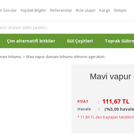
an Sorular
Faydalı Bilgiler
Referanslar
Bize ulaşın
Kargo
İletişim
Çim alternatifi bitkiler
Gül Çeşitleri
Toprak Gübr
manı tohumu
Mavi vapur dumanı tohumu vilmorin ageratum
Mavi vapur
111,67 TL
FIYAT
:
Havale
(%5,00 havale
* 11,89 TL den başlayan taksitlerl