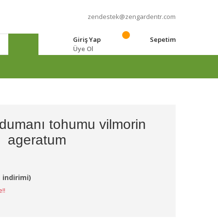
zendestek@zengardentr.com
Giriş Yap
Sepetim
Üye Ol
e
 dumanı tohumu vilmorin
ageratum
 indirimi)
e!!