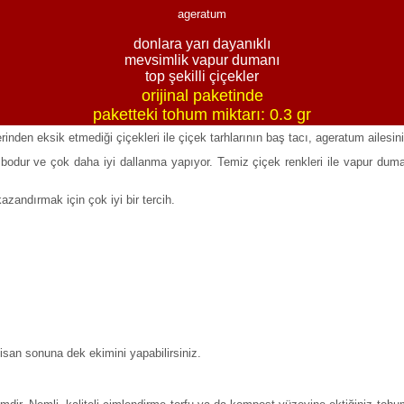
ageratum
donlara yarı dayanıklı
mevsimlik vapur dumanı
top şekilli çiçekler
orijinal paketinde
paketteki tohum miktarı: 0.3 gr
en eksik etmediği çiçekleri ile çiçek tarhlarının baş tacı, ageratum ailesinin 
aha bodur ve çok daha iyi dallanma yapıyor. Temiz çiçek renkleri ile vapur du
azandırmak için çok iyi bir tercih.
san sonuna dek ekimini yapabilirsiniz.