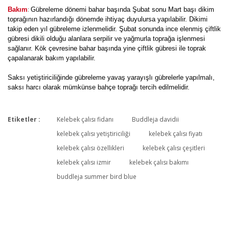
:
Bakım
Gübreleme dönemi bahar başında Şubat sonu Mart başı dikim
toprağının hazırlandığı dönemde ihtiyaç duyulursa yapılabilir. Dikimi
takip eden yıl gübreleme izlenmelidir. Şubat sonunda ince elenmiş çiftlik
gübresi dikili olduğu alanlara serpilir ve yağmurla toprağa işlenmesi
sağlanır. Kök çevresine bahar başında yine çiftlik gübresi ile toprak
çapalanarak bakım yapılabilir.
Saksı yetiştiriciliğinde gübreleme yavaş yarayışlı gübrelerle yapılmalı,
saksı harcı olarak mümkünse bahçe toprağı tercih edilmelidir.
Etiketler :
Kelebek çalısı fidanı
Buddleja davidii
Bu ürüne ilk yorumu siz yapın!
kelebek çalısı yetiştiriciliği
kelebek çalısı fiyatı
kelebek çalısı özellikleri
kelebek çalısı çeşitleri
kelebek çalısı izmir
kelebek çalısı bakımı
Yorum Yaz
buddleja summer bird blue