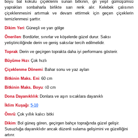
boyu bal kokulu çiçeklerini sunan bitkinin, gri yeşil gümüşümsü
yaprakları sonbaharla birlikte sarı renk alır. Kelebek çalısının
çiçeklenmesini artırmak ve devam ettirmek için geçen çiçeklerin
temizlenmesi şarttır.
:
Dikim Yeri
Güneşli ve yarı gölge
:
Önerilen
Bordürler, sınırlar ve köşelerde güzel durur. Saksı
yetiştiriciliğinde derin ve geniş saksılar tercih edilmelidir.
:
Toprak
Derin ve geçirgen toprakta daha iyi performans gösterir.
:
Büyüme Hızı
Çok hızlı
:
Çiçeklenme Dönemi
Bahar sonu ve yaz ayları
:
Bitkinin Maks. Eni
60 cm
: 6
Bitkinin Maks. Boyu
0 cm
:
Dona Dayanıklılık
Donlara ve aşırı sıcaklara dayanıklı
:
İklim Kuşağı
5-10
:
Ömrü
Çok yıllık kalıcı bitki
:
Dikim
Bol güneş gören, geçirgen bahçe toprağında güzel gelişir.
Susuzluğa dayanıklıdır ancak düzenli sulama gelişimini ve güzelliğini
artırır.