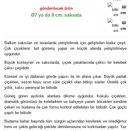
60
gönderilecek ürün
cm
Ø7 ya da 9 cm. saksıda
60
cm
Balkon saksıları ve teraslarda yetiştirilmek için geliştirilen bodur çeşit.
Çok çiçeklenir, bol gösteriş yapar ve küçük alanda yetiştirilmeye
uygundur.
Büyük konteyner ve saksılarda, çiçek yataklarında çekici bir kelebek
çalısı çeşididir.
Küresel ve iyi dallanan gövde yapısı ile ön plana çıkar. Büyük parlak
çiçekleri, sezon boyu uzun süre çiçekli olan bitkiyi süsler. Üstelik çok
yıllık, kalıcı perenyal bir bitkidir.
Güneş gören aydınlık alanlara dikime uygundur. Kokulu çiçekleri,
dramatik görüntüsü ile kelebekleri ve bahçeye yararlı böcekleri kendine
çeken ve budama ile çalı formu kontrol edilebilen bir bitkidir. Çok güçlü
yapılı bir bitkidir.
Budama bahar başında tüm sürgün uçlarından kesilerek ve istediğimiz
form ve şekle geleceği şekilde derinlemesine ve korkmadan yapılır. Yaz