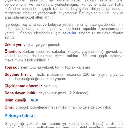
çiçeklerinden biridir.
Siz de saksılarınızda, sarkan sepetlerinizde,
pencere önü ve balkonlara yerleştirdiğiniz konteynerlarda ve hatta
doğrudan bahçede ki çiçek tarhlarınızda yayılan, dalga dalga sarkan
rengarenk çiçekler yetiştirmek istiyorsanız Petunyalar bu tür bitkiler
arasında en güzel alternatiftir.
İşe doğru başlamanız ve kolayca yetiştirmeniz için Zengarden da mini
fide olarak satışta olan petunya fidelerini toprakla kavuşturmanız
yeterli. Sarkan çiçekleriniz için
saksılar
sayfamızı mutlaka ziyaret
ediniz.
Dikim yeri :
yarı gölge - güneşli
Önerilen:
Sarkan sepet ve saksılar, kolayca yayılabileceği gevşek ve
kaliteli toprak doldurulmuş çiçek tarhları. 30. cm çaplı saksıya
maksimum 3 kök dikilebilir.
Toprak :
nem tutumu yüksek torf + toprak karışımı
Büyüme hızı :
hızlı, maksimum sezonda 120 cm yayılma ya da
saksıdan aşağı doğru sarkma yapabilir.
Çiçeklenme dönemi :
yaz boyu
Dona dayanıklılık :
dayanıksız (max. -2.2 derece)
İklim kuşağı :
4-10
Ömrü :
soğuk bölgelerde mevsimlik/ılıman bölgelerde çok yıllık
Petunya
fidesi :
Geçirgenliği yüksek, su tutumu iyi kaliteli saksı toprağına dikimini
yapın. Fide iyice geliştikten ve tüm don riski geçtikten sonra dış