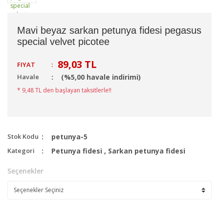
Mavi beyaz sarkan petunya fidesi pegasus
special velvet picotee
89,03 TL
FIYAT
:
Havale
(%5,00 havale indirimi)
* 9,48 TL den başlayan taksitlerle!!
Stok Kodu
petunya-5
Kategori
Petunya fidesi
,
Sarkan petunya fidesi
Seçenekler