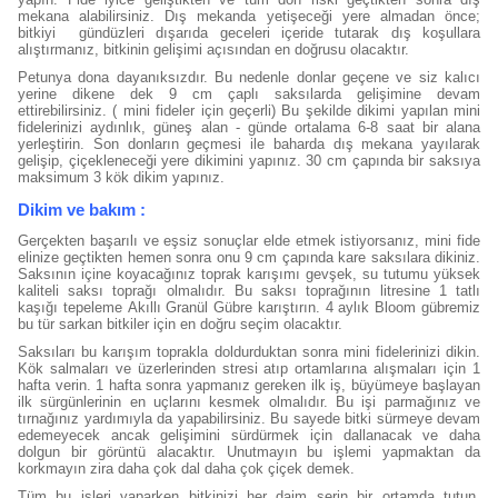
mekana alabilirsiniz. Dış mekanda yetişeceği yere almadan önce;
bitkiyi gündüzleri dışarıda geceleri içeride tutarak dış koşullara
alıştırmanız, bitkinin gelişimi açısından en doğrusu olacaktır.
Petunya dona dayanıksızdır. Bu nedenle donlar geçene ve siz kalıcı
yerine dikene dek 9 cm çaplı saksılarda gelişimine devam
ettirebilirsiniz. ( mini fideler için geçerli) Bu şekilde dikimi yapılan mini
fidelerinizi aydınlık, güneş alan - günde ortalama 6-8 saat bir alana
yerleştirin. Son donların geçmesi ile baharda dış mekana yayılarak
gelişip, çiçekleneceği yere dikimini yapınız. 30 cm çapında bir saksıya
maksimum 3 kök dikim yapınız.
Dikim ve bakım :
Gerçekten başarılı ve eşsiz sonuçlar elde etmek istiyorsanız, mini fide
elinize geçtikten hemen sonra onu 9 cm çapında kare saksılara dikiniz.
Saksının içine koyacağınız toprak karışımı gevşek, su tutumu yüksek
kaliteli saksı toprağı olmalıdır. Bu saksı toprağının litresine 1 tatlı
kaşığı tepeleme Akıllı Granül Gübre karıştırın. 4 aylık Bloom gübremiz
bu tür sarkan bitkiler için en doğru seçim olacaktır.
Saksıları bu karışım toprakla doldurduktan sonra mini fidelerinizi dikin.
Kök salmaları ve üzerlerinden stresi atıp ortamlarına alışmaları için 1
hafta verin. 1 hafta sonra yapmanız gereken ilk iş, büyümeye başlayan
ilk sürgünlerinin en uçlarını kesmek olmalıdır. Bu işi parmağınız ve
tırnağınız yardımıyla da yapabilirsiniz. Bu sayede bitki sürmeye devam
edemeyecek ancak gelişimini sürdürmek için dallanacak ve daha
dolgun bir görüntü alacaktır. Unutmayın bu işlemi yapmaktan da
korkmayın zira daha çok dal daha çok çiçek demek.
Tüm bu işleri yaparken bitkinizi her daim serin bir ortamda tutun.