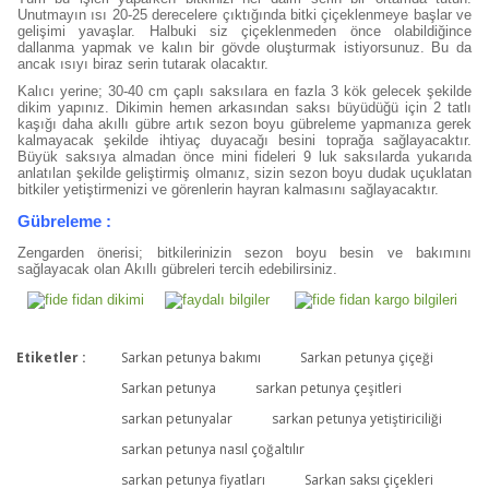
Unutmayın ısı 20-25 derecelere çıktığında bitki çiçeklenmeye başlar ve
gelişimi yavaşlar. Halbuki siz çiçeklenmeden önce olabildiğince
dallanma yapmak ve kalın bir gövde oluşturmak istiyorsunuz. Bu da
ancak ısıyı biraz serin tutarak olacaktır.
Kalıcı yerine; 30-40 cm çaplı saksılara en fazla 3 kök gelecek şekilde
dikim yapınız. Dikimin hemen arkasından saksı büyüdüğü için 2 tatlı
kaşığı daha akıllı gübre artık sezon boyu gübreleme yapmanıza gerek
kalmayacak şekilde ihtiyaç duyacağı besini toprağa sağlayacaktır.
Büyük saksıya almadan önce mini fideleri 9 luk saksılarda yukarıda
anlatılan şekilde geliştirmiş olmanız, sizin sezon boyu dudak uçuklatan
bitkiler yetiştirmenizi ve görenlerin hayran kalmasını sağlayacaktır.
Gübreleme :
Zengarden önerisi; bitkilerinizin sezon boyu besin ve bakımını
sağlayacak olan Akıllı gübreleri tercih edebilirsiniz.
Etiketler :
Sarkan petunya bakımı
Sarkan petunya çiçeği
Bu ürüne ilk yorumu siz yapın!
Sarkan petunya
sarkan petunya çeşitleri
sarkan petunyalar
sarkan petunya yetiştiriciliği
sarkan petunya nasıl çoğaltılır
Yorum Yaz
sarkan petunya fiyatları
Sarkan saksı çiçekleri