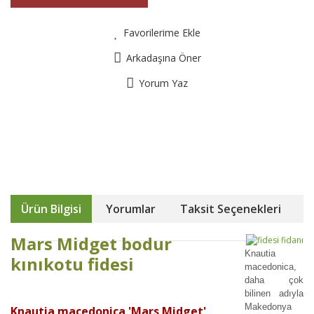
Favorilerime Ekle
Arkadaşına Öner
Yorum Yaz
Ürün Bilgisi
Yorumlar
Taksit Seçenekleri
Mars Midget bodur
Knautia
kınıkotu fidesi
macedonica,
daha çok
bilinen adıyla
Makedonya
Knautia macedonica 'Mars Midget'