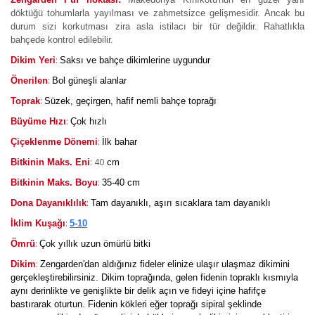
döktüğü tohumlarla yayılması ve zahmetsizce gelişmesidir. Ancak bu
durum sizi korkutması zira asla istilacı bir tür değildir. Rahatlıkla
bahçede kontrol edilebilir.
:
Dikim Yeri
Saksı ve bahçe dikimlerine uygundur
:
Önerilen
Bol güneşli alanlar
:
Toprak
Süzek, geçirgen, hafif nemli bahçe toprağı
:
Büyüme Hızı
Çok hızlı
:
Çiçeklenme Dönemi
İlk bahar
: 40
Bitkinin Maks. Eni
cm
:
Bitkinin Maks. Boyu
35-40 cm
:
Dona Dayanıklılık
Tam dayanıklı, aşırı sıcaklara tam dayanıklı
:
İklim Kuşağı
5-10
:
Ömrü
Çok yıllık uzun ömürlü bitki
:
Dikim
Zengarden'dan aldığınız fideler elinize ulaşır ulaşmaz dikimini
gerçekleştirebilirsiniz. Dikim toprağında, gelen fidenin topraklı kısmıyla
aynı derinlikte ve genişlikte bir delik açın ve fideyi içine hafifçe
bastırarak oturtun. Fidenin kökleri eğer toprağı sipiral şeklinde