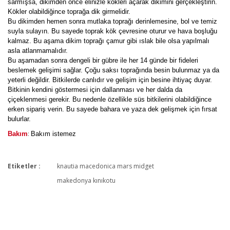
sarmışsa, dikimden önce elinizle kökleri açarak dikimini gerçekleştirin.
Kökler olabildiğince toprağa dik girmelidir.
Bu dikimden hemen sonra mutlaka toprağı derinlemesine, bol ve temiz
suyla sulayın. Bu sayede toprak kök çevresine oturur ve hava boşluğu
kalmaz. Bu aşama dikim toprağı çamur gibi ıslak bile olsa yapılmalı
asla atlanmamalıdır.
Bu aşamadan sonra dengeli bir gübre ile her 14 günde bir fideleri
beslemek gelişimi sağlar. Çoğu saksı toprağında besin bulunmaz ya da
yeterli değildir. Bitkilerde canlıdır ve gelişim için besine ihtiyaç duyar.
Bitkinin kendini göstermesi için dallanması ve her dalda da
çiçeklenmesi gerekir. Bu nedenle özellikle süs bitkilerini olabildiğince
erken sipariş verin. Bu sayede bahara ve yaza dek gelişmek için fırsat
bulurlar.
:
Bakım
Bakım istemez
Etiketler :
knautia macedonica mars midget
Bu ürüne ilk yorumu siz yapın!
makedonya kınıkotu
Yorum Yaz