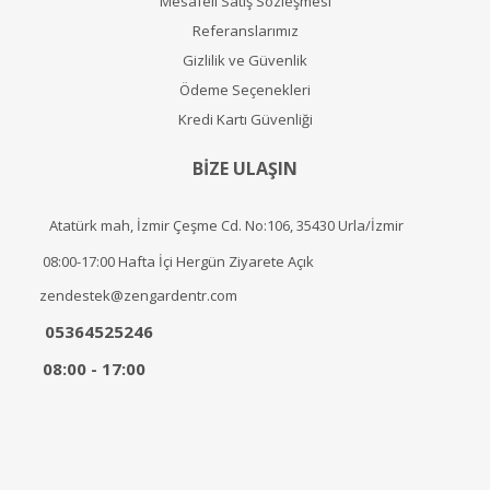
Mesafeli Satış Sözleşmesi
Referanslarımız
Gizlilik ve Güvenlik
Ödeme Seçenekleri
Kredi Kartı Güvenliği
BİZE ULAŞIN
Atatürk mah, İzmir Çeşme Cd. No:106, 35430 Urla/İzmir
08:00-17:00 Hafta İçi Hergün Ziyarete Açık
zendestek@zengardentr.com
05364525246
08:00 - 17:00