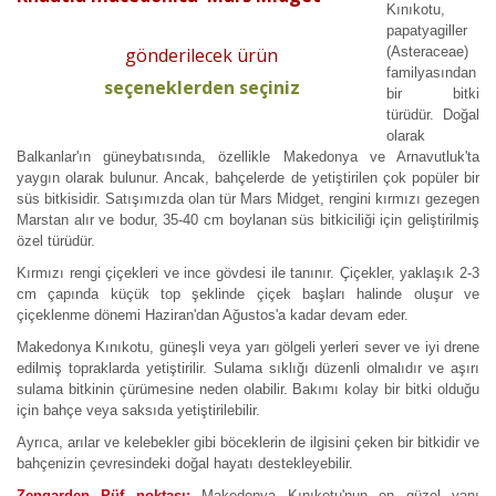
Kınıkotu,
papatyagiller
(Asteraceae)
gönderilecek ürün
familyasından
seçeneklerden seçiniz
bir bitki
türüdür. Doğal
olarak
Balkanlar'ın güneybatısında, özellikle Makedonya ve Arnavutluk'ta
yaygın olarak bulunur. Ancak, bahçelerde de yetiştirilen çok popüler bir
süs bitkisidir. Satışımızda olan tür Mars Midget, rengini kırmızı gezegen
Marstan alır ve bodur, 35-40 cm boylanan süs
bitkiciliği
için geliştirilmiş
özel türüdür.
Kırmızı rengi çiçekleri ve ince gövdesi ile tanınır. Çiçekler, yaklaşık 2-3
cm çapında küçük top şeklinde çiçek başları halinde oluşur ve
çiçeklenme dönemi Haziran'dan Ağustos'a kadar devam eder.
Makedonya Kınıkotu, güneşli veya yarı gölgeli yerleri sever ve iyi drene
edilmiş topraklarda yetiştirilir. Sulama sıklığı düzenli olmalıdır ve aşırı
sulama bitkinin çürümesine neden olabilir. Bakımı kolay bir bitki olduğu
için bahçe veya saksıda yetiştirilebilir.
Ayrıca, arılar ve kelebekler gibi böceklerin de ilgisini çeken bir bitkidir ve
bahçenizin çevresindeki doğal hayatı destekleyebilir.
Zengarden Püf noktası:
Makedonya Kınıkotu'nun en güzel yanı