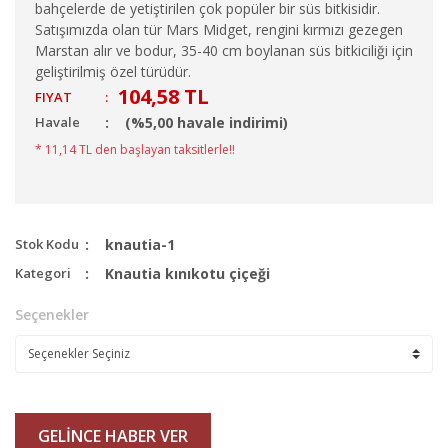
bahçelerde de yetiştirilen çok popüler bir süs bitkisidir.
Satışımızda olan tür Mars Midget, rengini kırmızı gezegen
Marstan alır ve bodur, 35-40 cm boylanan süs bitkiciliği için
geliştirilmiş özel türüdür.
104,58 TL
FIYAT
:
Havale
(%5,00 havale indirimi)
* 11,14 TL den başlayan taksitlerle!!
Stok Kodu
knautia-1
Kategori
Knautia kınıkotu çiçeği
Seçenekler
GELİNCE HABER VER