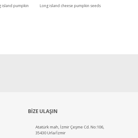
 island pumpkin
Long island cheese pumpkin seeds
BİZE ULAŞIN
Atatürk mah, İzmir Çeşme Cd. No:106,
35430 Urla/İzmir