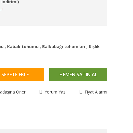
 indirimi)
e!!
mu
,
Kabak tohumu
,
Balkabağı tohumları
,
Kışlık
ı
SEPETE EKLE
HEMEN SATIN AL
kadaşına Öner
Yorum Yaz
Fiyat Alarmı