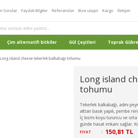
an Sorular
Faydalı Bilgiler
Referanslar
Bize ulaşın
Kargo
İletişim
Çim alternatifi bitkiler
Gül Çeşitleri
Toprak Gübr
Long island cheese tekerlek balkabağı tohumu
Long island ch
tohumu
Tekerlek balkabağı, adını pe
alttan basık yapılı, pembe re
İç kısmı koyu turuncu ve orta 
günde hasat imkanı sağlar. Kış
150,81 TL
FIYAT
: