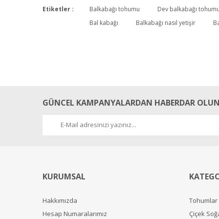
Etiketler :
Balkabağı tohumu
Dev balkabağı tohum
Bal kabağı
Balkabağı nasıl yetişir
Ba
GÜNCEL KAMPANYALARDAN HABERDAR OLUN
KURUMSAL
KATEGO
Hakkımızda
Tohumlar
Hesap Numaralarımız
Çiçek Soğ