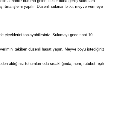
lle alınabilir duruma gelen filizler daha geniş saksılara
aşırtma işlemi yapılır. Düzenli sulanan bitki, meyve vermeye
çiçeklerini toplayabilirsiniz. Sulamayı gece saat 10
verimini takiben düzenli hasat yapın. Meyve boyu istediğiniz
yveden aldığınız tohumları oda sıcaklığında, nem, rutubet, ışık