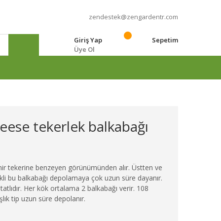
zendestek@zengardentr.com
Giriş Yap
Sepetim
Üye Ol
e
eese tekerlek balkabağı
ynir tekerine benzeyen görünümünden alır. Üstten ve
nkli bu balkabağı depolamaya çok uzun süre dayanır.
tatlıdır. Her kök ortalama 2 balkabağı verir. 108
lık tip uzun süre depolanır.