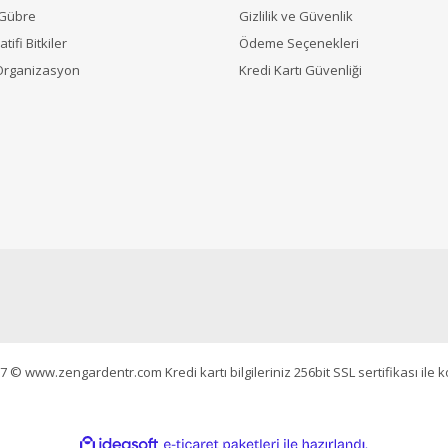
 Gübre
Gizlilik ve Güvenlik
tifi Bitkiler
Ödeme Seçenekleri
Organizasyon
Kredi Kartı Güvenliği
7 © www.zengardentr.com Kredi kartı bilgileriniz 256bit SSL sertifikası ile 
ile
ideasoft
e-