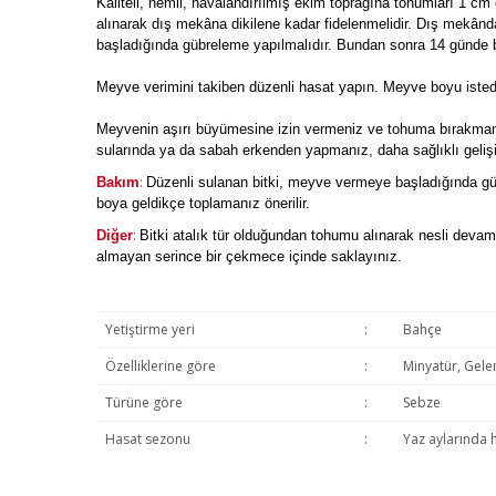
Kaliteli, nemli, havalandırılmış ekim toprağına tohumları 1 cm d
alınarak dış mekâna dikilene kadar fidelenmelidir. Dış mekânda
başladığında gübreleme yapılmalıdır. Bundan sonra 14 günde bir 
Meyve verimini takiben düzenli hasat yapın. Meyve boyu istedi
Meyvenin aşırı büyümesine izin vermeniz ve tohuma bırakmanız
sularında ya da sabah erkenden yapmanız, daha sağlıklı geliş
:
Bakım
Düzenli sulanan bitki, meyve vermeye başladığında güb
boya geldikçe toplamanız önerilir.
:
Diğer
Bitki atalık tür olduğundan tohumu alınarak nesli devam e
almayan serince bir çekmece içinde saklayınız.
Yetiştirme yeri
:
Bahçe
Özelliklerine göre
:
Minyatür, Gel
Türüne göre
:
Sebze
Hasat sezonu
:
Yaz aylarında 