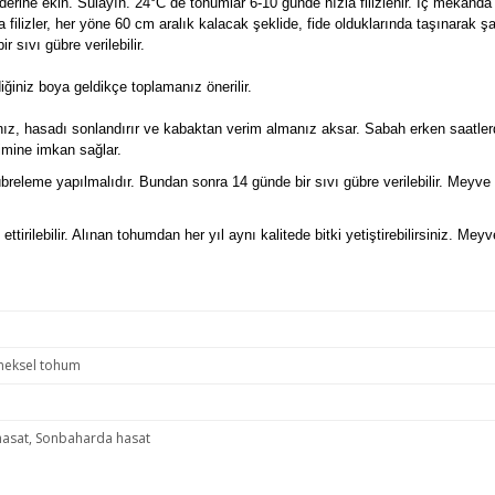
erine ekin. Sulayın. 24°C de tohumlar 6-10 günde hızla filizlenir. İç mekânda e
 filizler, her yöne 60 cm aralık kalacak şeklide, fide olduklarında taşınarak ş
sıvı gübre verilebilir.
ğiniz boya geldikçe toplamanız önerilir.
, hasadı sonlandırır ve kabaktan verim almanız aksar. Sabah erken saatlerde 
imine imkan sağlar.
releme yapılmalıdır. Bundan sonra 14 günde bir sıvı gübre verilebilir. Meyve 
ttirilebilir. Alınan tohumdan her yıl aynı kalitede bitki yetiştirebilirsiniz. Me
eneksel tohum
hasat, Sonbaharda hasat