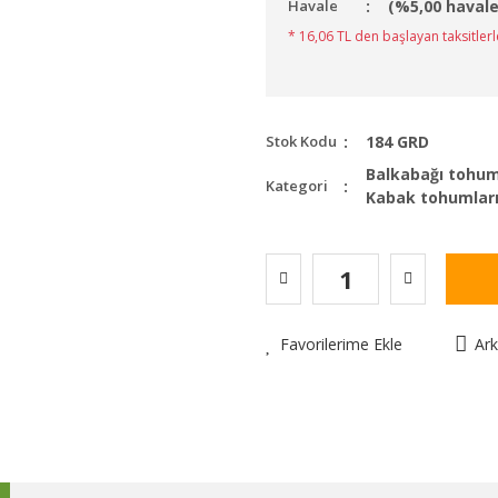
Havale
(%5,00 havale
* 16,06 TL den başlayan taksitlerl
Stok Kodu
184 GRD
Balkabağı tohu
Kategori
Kabak tohumlar
Favorilerime Ekle
Ar