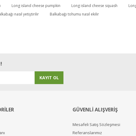
u
Long island cheese pumpkin
Long island cheese squash
Long
Bu ürüne ilk yorumu siz yapın!
lkabağı nasıl yetiştirilir
Balkabağı tohumu nasıl ekilir
Yorum Yaz
!
KAYIT OL
RİLER
GÜVENLİ ALIŞVERİŞ
Mesafeli Satış Sözleşmesi
anı
Referanslarımız