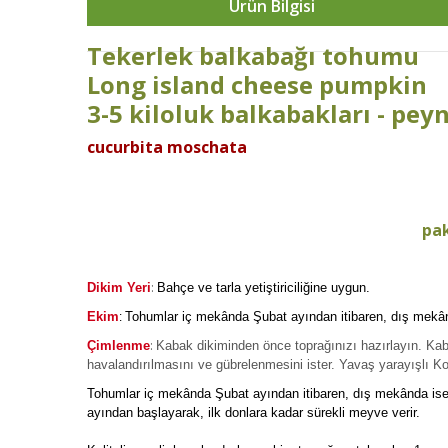
Ürün Bilgisi
Tekerlek balkabağı tohumu
Long island cheese pumpkin
3-5 kiloluk balkabakları - pe
cucurbita moschata
pak
:
Dikim Yeri
Bahçe ve tarla yetiştiriciliğine uygun.
Ekim
Tohumlar iç mekânda Şubat ayından itibaren, dış mekân
:
:
Çimlenme
Kabak dikiminden önce toprağınızı hazırlayın. Kab
havalandırılmasını ve gübrelenmesini ister. Yavaş yarayışlı Ko
Tohumlar iç mekânda Şubat ayından itibaren, dış mekânda ise 
ayından başlayarak, ilk donlara kadar sürekli meyve verir.