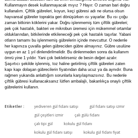
Kullanmayın desek kullanmayacak mıyız ? Hayır. O zaman bari doğru
kullanalım. Çiftlik gübreleri, koyun, keçi gübresi adı ne olursa olsun
hayvansal gübreler toprakta geri dönüşürken ısı yayarlar. Bu ısı çoğu
zaman bitkinin köklerini yakar. Doğru işlenmemiş tüm çiftlik gübreleri;
pek çok hastalık, bakteri ve mikrobun üremesi için mükemmel ortamlar
olduklarından, bitkilerinde etkileneceği pek çok hastalık taşırlar. Yabani
otların tamamı bu işlenmemiş gübrelerin içinde mevcuttur. O nedenle
her kapınıza çuvalla gelen gübreciden gübre almayınız. Gübre usulüne
uygun en az 1 yıl dinlendirilmelidir. Bu dinlenmeden sonra da kullanım
ömrü yine 1 yıldır. Yani çok bekletirseniz de besin değeri azalır.
Şaşırtıcı şekilde işlenmiş, toz haline getirilmiş çiftlik gübreleri zaten
kapı kapı dolaşan gübrecilerin fiyatından daha ucuz ya da aynıdır. Buna
rağmen yukarıda anlattığım sorunlarla karşılaşmazsınız. Bu nedenle
çiftlik gübresi kullanacaksanız lütfen ambalajlı, bakanlıkça onaylı çiftlik
gübrelerini kullanın.
Etiketler :
yediveren gül fidanı satışı
gül fidanı satışı izmir
Bu ürüne ilk yorumu siz yapın!
gül çeşitleri izmir
çalı gülü fidanı
çalı tipi gül
kokulu gül fidanı
kokulu gül fidanı satışı
kokulu gül fidanı fiyat
Yorum Yaz