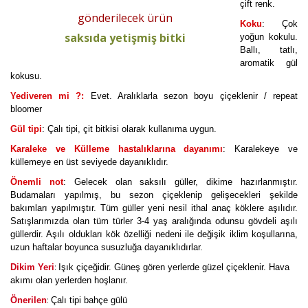
çift renk.
gönderilecek ürün
Koku
: Çok
saksıda yetişmiş bitki
yoğun kokulu.
Ballı, tatlı,
aromatik gül
kokusu.
Yediveren mi ?:
Evet. Aralıklarla sezon boyu çiçeklenir / repeat
bloomer
Gül tipi
: Çalı tipi, çit bitkisi olarak kullanıma uygun.
Karaleke ve Külleme hastalıklarına dayanımı
: Karalekeye ve
küllemeye en üst seviyede dayanıklıdır.
Önemli not
: Gelecek olan saksılı güller, dikime hazırlanmıştır.
Budamaları yapılmış, bu sezon çiçeklenip gelişecekleri şekilde
bakımları yapılmıştır. Tüm güller yeni nesil ithal anaç köklere aşılıdır.
Satışlarımızda olan tüm türler 3-4 yaş aralığında odunsu gövdeli aşılı
güllerdir. Aşılı oldukları kök özelliği nedeni ile değişik iklim koşullarına,
uzun haftalar boyunca susuzluğa dayanıklıdırlar.
:
Dikim Yeri
Işık çiçeğidir. Güneş gören yerlerde güzel çiçeklenir. Hava
akımı olan yerlerden hoşlanır.
:
Önerilen
Çalı tipi bahçe gülü