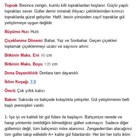
:
Toprak
Besince zengin, kumlu killi topraklardan hoşlanır. Güçlü yapılı
toprakları sever. Güller demir minerali ihtiyacı çektiklerinden kırmızı
topraklarda güzel gelişirler. Hafif, besin yönünden zayıf topraklar gül
yetiştirmeye uygun değildir.
:
Büyüme Hızı
Hızlı
:
Çiçeklenme Dönemi
Bahar, Yaz ve Sonbahar. Geçen çiçekleri
toplamak çiçeklenmeyi uzatır ve sayısını artırır.
: 60
Bitkinin Maks. Eni
cm
: 105
Bitkinin Maks. Boyu
cm
:
Dona Dayanıklılık
Donlara tam dayanıklı
:
İklim Kuşağı
7-9
:
Ömrü
Çok yıllık kalıcı
:
Bakım
Saksıda ve bahçede kolaylıkla yetişirler. Gül yetiştirmenin belli
başlı prensipleri vardır.
1- İşe iyi ve kaliteli bir gül fidanı ile başlayın. Bahçenize nerede ve
hangi yöntemle üretildiğini bilmediğiniz gülleri sokmayın. Sadece diğer
güllerinizi değil, tüm bahçenizi riske atarsınız. Zengarden'dan alacağınız
tüm güller takip edilebilir A+ kalite gül fidanlarıdır. Her biri her türlü iklim