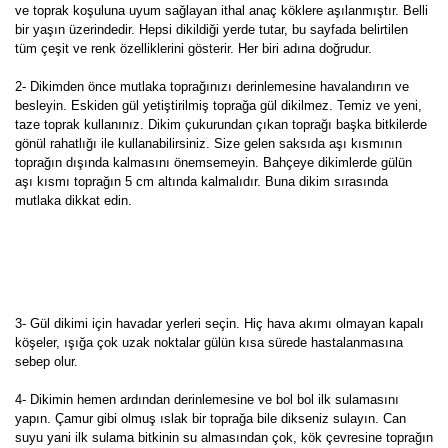
ve toprak koşuluna uyum sağlayan ithal anaç köklere aşılanmıştır. Belli
bir yaşın üzerindedir. Hepsi dikildiği yerde tutar, bu sayfada belirtilen
tüm çeşit ve renk özelliklerini gösterir. Her biri adına doğrudur.
2- Dikimden önce mutlaka toprağınızı derinlemesine havalandırın ve
besleyin. Eskiden gül yetiştirilmiş toprağa gül dikilmez. Temiz ve yeni,
taze toprak kullanınız. Dikim çukurundan çıkan toprağı başka bitkilerde
gönül rahatlığı ile kullanabilirsiniz. Size gelen saksıda aşı kısmının
toprağın dışında kalmasını önemsemeyin. Bahçeye dikimlerde gülün
aşı kısmı toprağın 5 cm altında kalmalıdır. Buna dikim sırasında
mutlaka dikkat edin.
3- Gül dikimi için havadar yerleri seçin. Hiç hava akımı olmayan kapalı
köşeler, ışığa çok uzak noktalar gülün kısa sürede hastalanmasına
sebep olur.
4- Dikimin hemen ardından derinlemesine ve bol bol ilk sulamasını
yapın. Çamur gibi olmuş ıslak bir toprağa bile dikseniz sulayın. Can
suyu yani ilk sulama bitkinin su almasından çok, kök çevresine toprağın