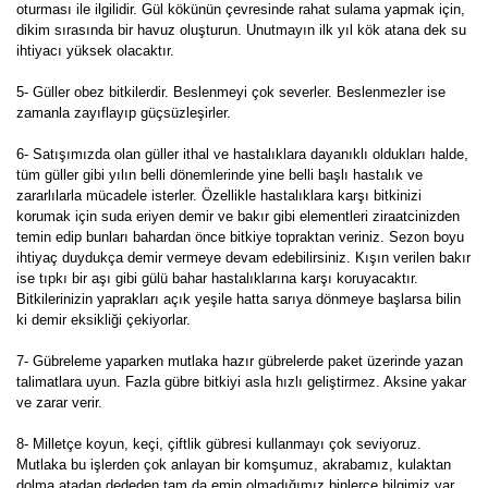
oturması ile ilgilidir. Gül kökünün çevresinde rahat sulama yapmak için,
dikim sırasında bir havuz oluşturun. Unutmayın ilk yıl kök atana dek su
ihtiyacı yüksek olacaktır.
5- Güller obez bitkilerdir. Beslenmeyi çok severler. Beslenmezler ise
zamanla zayıflayıp güçsüzleşirler.
6- Satışımızda olan güller ithal ve hastalıklara dayanıklı oldukları halde,
tüm güller gibi yılın belli dönemlerinde yine belli başlı hastalık ve
zararlılarla mücadele isterler. Özellikle hastalıklara karşı bitkinizi
korumak için suda eriyen demir ve bakır gibi elementleri ziraatcinizden
temin edip bunları bahardan önce bitkiye topraktan veriniz. Sezon boyu
ihtiyaç duydukça demir vermeye devam edebilirsiniz. Kışın verilen bakır
ise tıpkı bir aşı gibi gülü bahar hastalıklarına karşı koruyacaktır.
Bitkilerinizin yaprakları açık yeşile hatta sarıya dönmeye başlarsa bilin
ki demir eksikliği çekiyorlar.
7- Gübreleme yaparken mutlaka hazır gübrelerde paket üzerinde yazan
talimatlara uyun. Fazla gübre bitkiyi asla hızlı geliştirmez. Aksine yakar
ve zarar verir.
8- Milletçe koyun, keçi, çiftlik gübresi kullanmayı çok seviyoruz.
Mutlaka bu işlerden çok anlayan bir komşumuz, akrabamız, kulaktan
dolma atadan dededen tam da emin olmadığımız binlerce bilgimiz var.