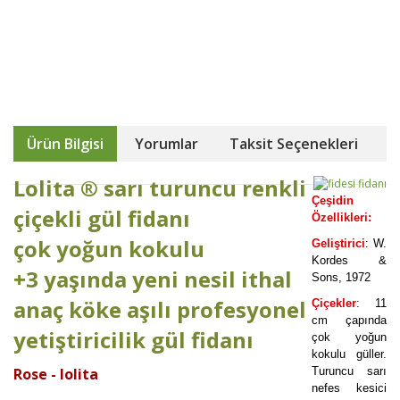
Ürün Bilgisi
Yorumlar
Taksit Seçenekleri
Lolita
® sarı turuncu renkli
Çeşidin
çiçekli gül fidanı
Özellikleri:
çok yoğun kokulu
Geliştirici
: W.
Kordes &
+3 yaşında yeni nesil ithal
Sons, 1972
anaç köke aşılı profesyonel
Çiçekler
: 11
cm çapında
yetiştiricilik gül fidanı
çok yoğun
kokulu güller.
Turuncu sarı
Rose -
lolita
nefes kesici