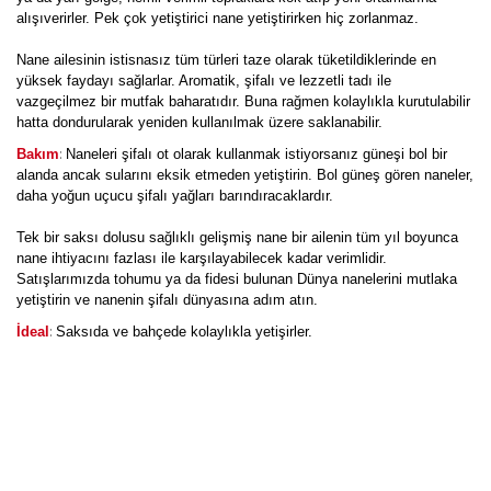
alışıverirler. Pek çok yetiştirici nane yetiştirirken hiç zorlanmaz.
Nane ailesinin istisnasız tüm türleri taze olarak tüketildiklerinde en
yüksek faydayı sağlarlar. Aromatik, şifalı ve lezzetli tadı ile
vazgeçilmez bir mutfak baharatıdır. Buna rağmen kolaylıkla kurutulabilir
hatta dondurularak yeniden kullanılmak üzere saklanabilir.
:
Bakım
Naneleri şifalı ot olarak kullanmak istiyorsanız güneşi bol bir
alanda ancak sularını eksik etmeden yetiştirin. Bol güneş gören naneler,
daha yoğun uçucu şifalı yağları barındıracaklardır.
Tek bir saksı dolusu sağlıklı gelişmiş nane bir ailenin tüm yıl boyunca
nane ihtiyacını fazlası ile karşılayabilecek kadar verimlidir.
Satışlarımızda tohumu ya da fidesi bulunan Dünya nanelerini mutlaka
yetiştirin ve nanenin şifalı dünyasına adım atın.
:
İdeal
Saksıda ve bahçede kolaylıkla yetişirler.
çok güzel kokuyor