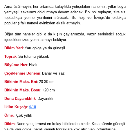
Ama üzülmeyin, her ortamda kolaylıkla yetişebilen nanemiz, yıllar boyu
yemyeşil saksınızı doldurmaya devam edecek. Bol bol toplayın, zira siz
topladıkça yerine yenilerini sürecek. Bu hoş ve İsviçre'de oldukça
popüler şifalı naneyi evinizden eksik etmeyin.
Diğer tüm naneler gibi o da kışın çaylarınızda, yazın serinletici soğuk
içeceklerinizde yerini almayı bekliyor.
:
Dikim Yeri
Yarı gölge ya da güneşli
:
Toprak
Su tutumu yüksek
:
Büyüme Hızı
Hızlı
:
Çiçeklenme Dönemi
Bahar ve Yaz
:
Bitkinin Maks. Eni
20-30 cm
:
Bitkinin Maks. Boyu
+20 cm
:
Dona Dayanıklılık
Dayanıklı
:
İklim Kuşağı
4-10
:
Ömrü
Çok yıllık
:
Dikim
Nane yetiştirmesi en kolay bitkilerden biridir. Kısa sürede güneşli
ya da yarı gölge, nemli verimli topraklara kök atıp yeni ortamlarına