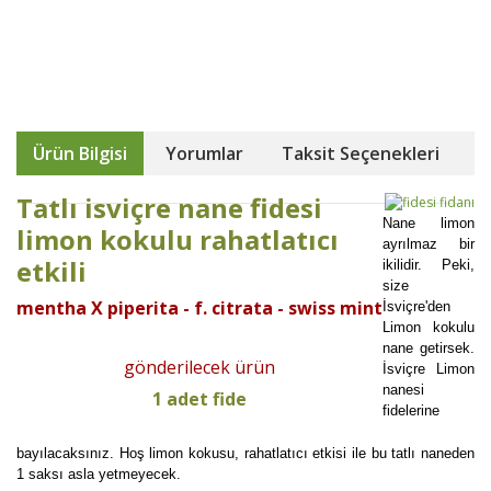
Ürün Bilgisi
Yorumlar
Taksit Seçenekleri
Tatlı isviçre nane fidesi
Nane limon
limon kokulu rahatlatıcı
ayrılmaz bir
etkili
ikilidir. Peki,
size
mentha X piperita - f. citrata - swiss mint
İsviçre'den
Limon kokulu
nane getirsek.
gönderilecek ürün
İsviçre Limon
nanesi
1 adet fide
fidelerine
bayılacaksınız. Hoş limon kokusu, rahatlatıcı etkisi ile bu tatlı naneden
1 saksı asla yetmeyecek.