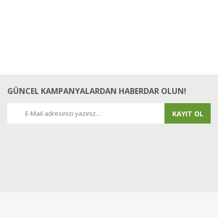
Gerçekten limon kokulu nane :) inanılmaz kokuyor. Çok hızlı büyüyor.
3 yaprak koparıyorum 2 gün sonra 5 yaprak çıkmış bile. bol su
istiyor. balkonda ve güneşli bir yerde ektiğimden beri.
Zeynep Bal | 17/08/2017
Yorum Yaz
GÜNCEL KAMPANYALARDAN HABERDAR OLUN!
KAYIT OL