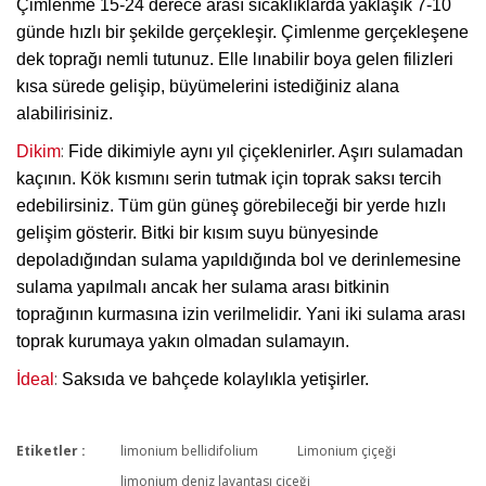
Çimlenme 15-24 derece arası sıcaklıklarda yaklaşık 7-10
günde hızlı bir şekilde gerçekleşir. Çimlenme gerçekleşene
dek toprağı nemli tutunuz. Elle lınabilir boya gelen filizleri
kısa sürede gelişip, büyümelerini istediğiniz alana
alabilirisiniz.
:
Dikim
Fide dikimiyle aynı yıl çiçeklenirler. Aşırı sulamadan
kaçının. Kök kısmını serin tutmak için toprak saksı tercih
edebilirsiniz. Tüm gün güneş görebileceği bir yerde hızlı
gelişim gösterir. Bitki bir kısım suyu bünyesinde
depoladığından sulama yapıldığında bol ve derinlemesine
sulama yapılmalı ancak her sulama arası bitkinin
toprağının kurmasına izin verilmelidir. Yani iki sulama arası
toprak kurumaya yakın olmadan sulamayın.
:
İdeal
Saksıda ve bahçede kolaylıkla yetişirler.
Etiketler :
limonium bellidifolium
Limonium çiçeği
Bu ürüne ilk yorumu siz yapın!
limonium deniz lavantası çiçeği