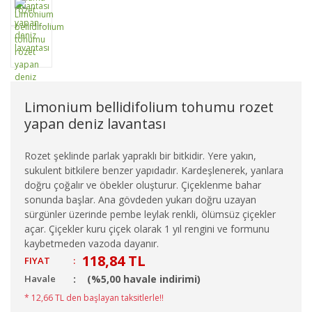
Limonium bellidifolium tohumu rozet
yapan deniz lavantası
Rozet şeklinde parlak yapraklı bir bitkidir. Yere yakın,
sukulent bitkilere benzer yapıdadır. Kardeşlenerek, yanlara
doğru çoğalır ve öbekler oluşturur. Çiçeklenme bahar
sonunda başlar. Ana gövdeden yukarı doğru uzayan
sürgünler üzerinde pembe leylak renkli, ölümsüz çiçekler
açar. Çiçekler kuru çiçek olarak 1 yıl rengini ve formunu
kaybetmeden vazoda dayanır.
118,84 TL
FIYAT
:
Havale
(%5,00 havale indirimi)
* 12,66 TL den başlayan taksitlerle!!