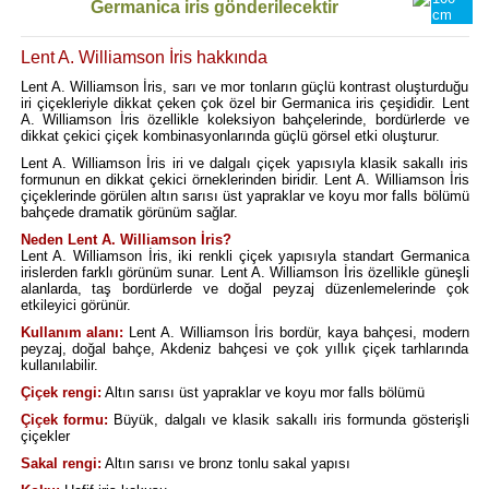
Germanica iris gönderilecektir
cm
Lent A. Williamson İris hakkında
Lent A. Williamson İris, sarı ve mor tonların güçlü kontrast oluşturduğu
iri çiçekleriyle dikkat çeken çok özel bir Germanica iris çeşididir. Lent
A. Williamson İris özellikle koleksiyon bahçelerinde, bordürlerde ve
dikkat çekici çiçek kombinasyonlarında güçlü görsel etki oluşturur.
Lent A. Williamson İris iri ve dalgalı çiçek yapısıyla klasik sakallı iris
formunun en dikkat çekici örneklerinden biridir. Lent A. Williamson İris
çiçeklerinde görülen altın sarısı üst yapraklar ve koyu mor falls bölümü
bahçede dramatik görünüm sağlar.
Neden Lent A. Williamson İris?
Lent A. Williamson İris, iki renkli çiçek yapısıyla standart Germanica
irislerden farklı görünüm sunar. Lent A. Williamson İris özellikle güneşli
alanlarda, taş bordürlerde ve doğal peyzaj düzenlemelerinde çok
etkileyici görünür.
Kullanım alanı:
Lent A. Williamson İris bordür, kaya bahçesi, modern
peyzaj, doğal bahçe, Akdeniz bahçesi ve çok yıllık çiçek tarhlarında
kullanılabilir.
Çiçek rengi:
Altın sarısı üst yapraklar ve koyu mor falls bölümü
Çiçek formu:
Büyük, dalgalı ve klasik sakallı iris formunda gösterişli
çiçekler
Sakal rengi:
Altın sarısı ve bronz tonlu sakal yapısı