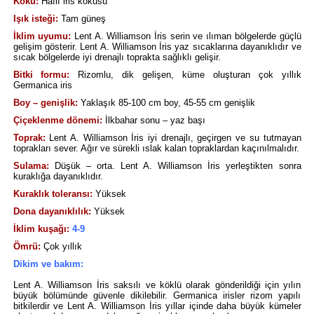
Koku:
Hafif iris kokusu
Işık isteği:
Tam güneş
İklim uyumu:
Lent A. Williamson İris serin ve ılıman bölgelerde güçlü
gelişim gösterir. Lent A. Williamson İris yaz sıcaklarına dayanıklıdır ve
sıcak bölgelerde iyi drenajlı toprakta sağlıklı gelişir.
Bitki formu:
Rizomlu, dik gelişen, küme oluşturan çok yıllık
Germanica iris
Boy – genişlik:
Yaklaşık 85-100 cm boy, 45-55 cm genişlik
Çiçeklenme dönemi:
İlkbahar sonu – yaz başı
Toprak:
Lent A. Williamson İris iyi drenajlı, geçirgen ve su tutmayan
toprakları sever. Ağır ve sürekli ıslak kalan topraklardan kaçınılmalıdır.
Sulama:
Düşük – orta. Lent A. Williamson İris yerleştikten sonra
kuraklığa dayanıklıdır.
Kuraklık toleransı:
Yüksek
Dona dayanıklılık:
Yüksek
İklim kuşağı:
4-9
Ömrü:
Çok yıllık
Dikim ve bakım:
Lent A. Williamson İris saksılı ve köklü olarak gönderildiği için yılın
büyük bölümünde güvenle dikilebilir. Germanica irisler rizom yapılı
bitkilerdir ve Lent A. Williamson İris yıllar içinde daha büyük kümeler