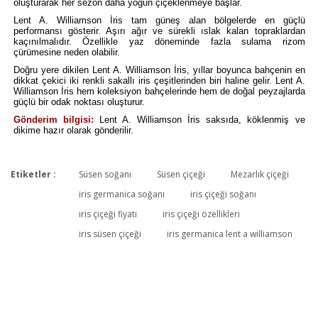
oluşturarak her sezon daha yoğun çiçeklenmeye başlar.
Lent A. Williamson İris tam güneş alan bölgelerde en güçlü
performansı gösterir. Aşırı ağır ve sürekli ıslak kalan topraklardan
kaçınılmalıdır. Özellikle yaz döneminde fazla sulama rizom
çürümesine neden olabilir.
Doğru yere dikilen Lent A. Williamson İris, yıllar boyunca bahçenin en
dikkat çekici iki renkli sakallı iris çeşitlerinden biri haline gelir. Lent A.
Williamson İris hem koleksiyon bahçelerinde hem de doğal peyzajlarda
güçlü bir odak noktası oluşturur.
Gönderim bilgisi:
Lent A. Williamson İris saksıda, köklenmiş ve
dikime hazır olarak gönderilir.
Etiketler :
Süsen soğanı
Süsen çiçeği
Mezarlık çiçeği
Bu ürüne ilk yorumu siz yapın!
iris germanica soğanı
iris çiçeği soğanı
iris çiçeği fiyatı
iris çiçeği özellikleri
iris süsen çiçeği
iris germanica lent a williamson
Yorum Yaz