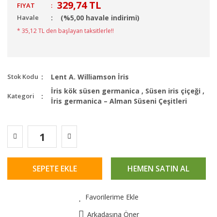
329,74 TL
FIYAT
:
Havale
(%5,00 havale indirimi)
* 35,12 TL den başlayan taksitlerle!!
Stok Kodu
Lent A. Williamson İris
İris kök süsen germanica
,
Süsen iris çiçeği
,
Kategori
İris germanica – Alman Süseni Çeşitleri
SEPETE EKLE
HEMEN SATIN AL
Favorilerime Ekle
Arkadaşına Öner