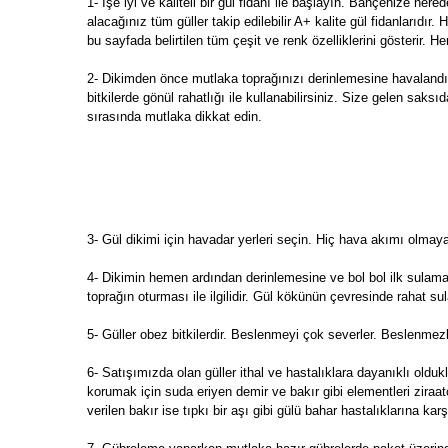
1- İşe iyi ve kaliteli bir gül fidanı ile başlayın. Bahçenize ne
alacağınız tüm güller takip edilebilir A+ kalite gül fidanlarıdır.
bu sayfada belirtilen tüm çeşit ve renk özelliklerini gösterir. He
2- Dikimden önce mutlaka toprağınızı derinlemesine havalandır
bitkilerde gönül rahatlığı ile kullanabilirsiniz. Size gelen s
sırasında mutlaka dikkat edin.
3- Gül dikimi için havadar yerleri seçin. Hiç hava akımı olma
4- Dikimin hemen ardından derinlemesine ve bol bol ilk sulama
toprağın oturması ile ilgilidir. Gül kökünün çevresinde rahat s
5- Güller obez bitkilerdir. Beslenmeyi çok severler. Beslenmezl
6- Satışımızda olan güller ithal ve hastalıklara dayanıklı oldukla
korumak için suda eriyen demir ve bakır gibi elementleri zira
verilen bakır ise tıpkı bir aşı gibi gülü bahar hastalıklarına kar