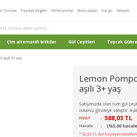
an Sorular
Faydalı Bilgiler
Referanslar
Bize ulaşın
Kargo
İletişim
Çim alternatifi bitkiler
Gül Çeşitleri
Toprak Gübr
 aşılı 3+ yaş
Lemon Pompon 
aşılı 3+ yaş
Satışımızda olan tüm gül çeşitl
odunsu gövdeye sahiptir. Aşılı
588,03 TL
FIYAT
:
Havale
(%5,00 havale
* 62,63 TL den başlayan taksitlerl