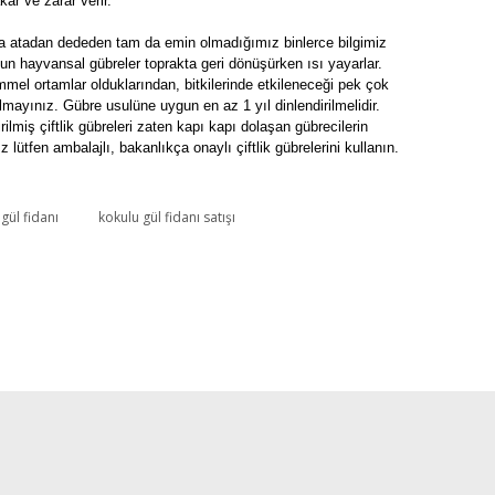
ar ve zarar verir.
ma atadan dededen tam da emin olmadığımız binlerce bilgimiz
un hayvansal gübreler toprakta geri dönüşürken ısı yayarlar.
mel ortamlar olduklarından, bitkilerinde etkileneceği pek çok
mayınız. Gübre usulüne uygun en az 1 yıl dinlendirilmelidir.
ilmiş çiftlik gübreleri zaten kapı kapı dolaşan gübrecilerin
ütfen ambalajlı, bakanlıkça onaylı çiftlik gübrelerini kullanın.
gül fidanı
kokulu gül fidanı satışı