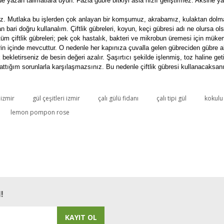
yazan talimatlara uyun. Fazla gübre bitkiyi asla hızlı geliştirmez. Aksine yak
yoruz. Mutlaka bu işlerden çok anlayan bir komşumuz, akrabamız, kulaktan dol
ri doğru kullanalım. Çiftlik gübreleri, koyun, keçi gübresi adı ne olursa ols
üm çiftlik gübreleri; pek çok hastalık, bakteri ve mikrobun üremesi için mükem
rin içinde mevcuttur. O nedenle her kapınıza çuvalla gelen gübreciden gübre al
kletirseniz de besin değeri azalır. Şaşırtıcı şekilde işlenmiş, toz haline getir
ığım sorunlarla karşılaşmazsınız. Bu nedenle çiftlik gübresi kullanacaksanız l
 izmir
gül çeşitleri izmir
çalı gülü fidanı
çalı tipi gül
kokulu 
Bu ürüne ilk yorumu siz yapın!
lemon pompon rose
Yorum Yaz
!
KAYIT OL