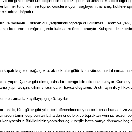
rede ve hangi yöntemle üretildiğini bilmediğiniz gülleri sokmayın. Sadece diğer g
 Her biri her türlü iklim ve toprak koşuluna uyum sağlayan ithal anaç köklere aşıl
r biri adına doğrudur.
ın ve besleyin. Eskiden gül yetiştirilmiş toprağa gül dikilmez. Temiz ve yeni
aksıda aşı kısmının toprağın dışında kalmasını önemsemeyin. Bahçeye dikimlerd
yan kapalı köşeler, ışığa çok uzak noktalar gülün kısa sürede hastalanmasına 
sını yapın. Çamur gibi olmuş ıslak bir toprağa bile dikseniz sulayın. Can suy
ulama yapmak için, dikim sırasında bir havuz oluşturun. Unutmayın ilk yıl kök 
er ise zamanla zayıflayıp güçsüzleşirler.
rı halde, tüm güller gibi yılın belli dönemlerinde yine belli başlı hastalık ve zar
atcinizden temin edip bunları bahardan önce bitkiye topraktan veriniz. Sezon 
şı koruyacaktır. Bitkilerinizin yaprakları açık yeşile hatta sarıya dönmeye başlar