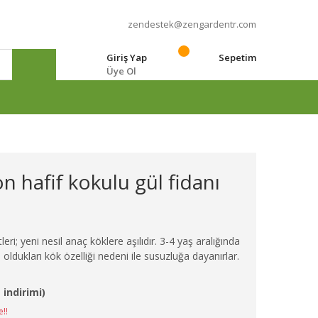
zendestek@zengardentr.com
Giriş Yap
Sepetim
Üye Ol
e
hafif kokulu gül fidanı
eri; yeni nesil anaç köklere aşılıdır. 3-4 yaş aralığında
 oldukları kök özelliği nedeni ile susuzluğa dayanırlar.
 indirimi)
e!!