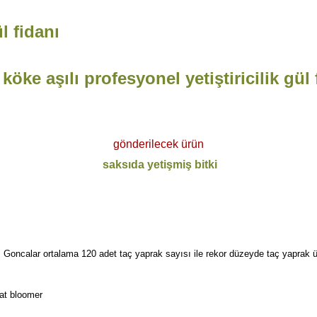
l fidanı
köke aşılı profesyonel yetiştiricilik gül 
gönderilecek ürün
saksıda yetişmiş bitki
r. Goncalar ortalama 120 adet taç yaprak sayısı ile rekor düzeyde taç yaprak ü
eat bloomer