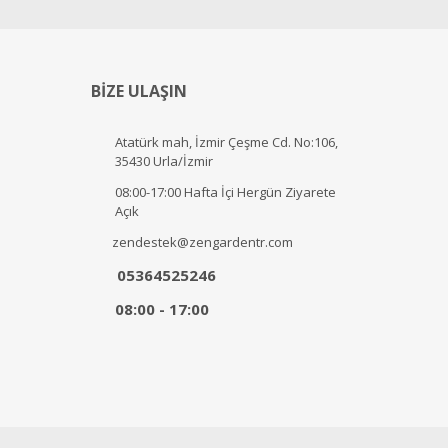
BİZE ULAŞIN
Atatürk mah, İzmir Çeşme Cd. No:106,
35430 Urla/İzmir
08:00-17:00 Hafta İçi Hergün Ziyarete
Açık
zendestek@zengardentr.com
05364525246
08:00 - 17:00