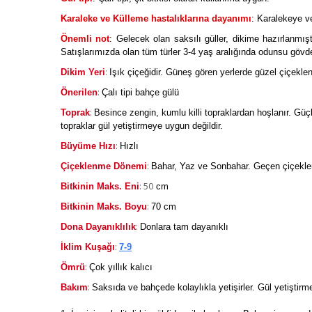
Karaleke ve Külleme hastalıklarına dayanımı
: Karalekeye v
Önemli not
: Gelecek olan saksılı güller, dikime hazırlanmışt
Satışlarımızda olan tüm türler 3-4 yaş aralığında odunsu gövdeli 
:
Dikim Yeri
Işık çiçeğidir. Güneş gören yerlerde güzel çiçeklen
:
Önerilen
Çalı tipi bahçe gülü
:
Toprak
Besince zengin, kumlu killi topraklardan hoşlanır. Güçlü
topraklar gül yetiştirmeye uygun değildir.
:
Büyüme Hızı
Hızlı
:
Çiçeklenme Dönemi
Bahar, Yaz ve Sonbahar. Geçen çiçekleri
: 50
Bitkinin Maks. Eni
cm
:
Bitkinin Maks. Boyu
70 cm
:
Dona Dayanıklılık
Donlara tam dayanıklı
:
İklim Kuşağı
7-9
:
Ömrü
Çok yıllık kalıcı
:
Bakım
Saksıda ve bahçede kolaylıkla yetişirler. Gül yetiştirmen