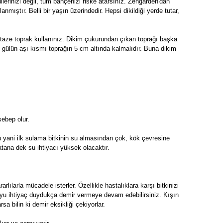
üllerinizi değil, tüm bahçenizi riske atarsınız. Zengarden'dan
anmıştır. Belli bir yaşın üzerindedir. Hepsi dikildiği yerde tutar,
, taze toprak kullanınız. Dikim çukurundan çıkan toprağı başka
e gülün aşı kısmı toprağın 5 cm altında kalmalıdır. Buna dikim
sebep olur.
u yani ilk sulama bitkinin su almasından çok, kök çevresine
atana dek su ihtiyacı yüksek olacaktır.
arlılarla mücadele isterler. Özellikle hastalıklara karşı bitkinizi
boyu ihtiyaç duydukça demir vermeye devam edebilirsiniz. Kışın
sa bilin ki demir eksikliği çekiyorlar.