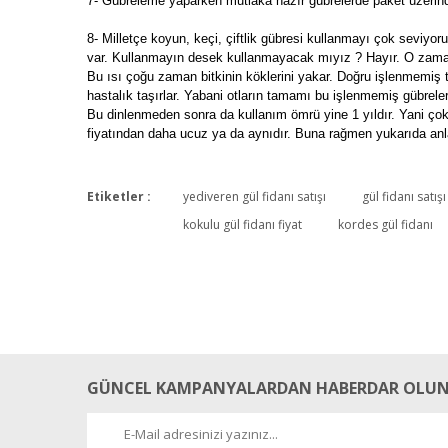
7- Gübreleme yaparken mutlaka hazır gübrelerde paket üzerinde 
8- Milletçe koyun, keçi, çiftlik gübresi kullanmayı çok sevi
var. Kullanmayın desek kullanmayacak mıyız ? Hayır. O zaman ba
Bu ısı çoğu zaman bitkinin köklerini yakar. Doğru işlenmemiş t
hastalık taşırlar. Yabani otların tamamı bu işlenmemiş gübrele
Bu dinlenmeden sonra da kullanım ömrü yine 1 yıldır. Yani çok be
fiyatından daha ucuz ya da aynıdır. Buna rağmen yukarıda anlatt
Etiketler :
yediveren gül fidanı satışı
gül fidanı satışı
kokulu gül fidanı fiyat
kordes gül fidanı
GÜNCEL KAMPANYALARDAN HABERDAR OLUN