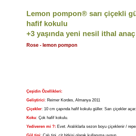
Lemon pompon
® sarı çiçekli gü
hafif kokulu
+3 yaşında yeni nesil ithal anaç 
Rose -
lemon pompon
Çeşidin Özellikleri:
Geliştirici
: Reimer Kordes, Almanya 2011
Çiçekler
: 10 cm çapında hafif kokulu güller. Sarı çiçekler aça
Koku
: Çok hafif kokulu.
Yediveren mi ?:
Evet. Aralıklarla sezon boyu çiçeklenir / rep
Gül tipi
: Çalı tipi, çit bitkisi olarak kullanıma uygun.