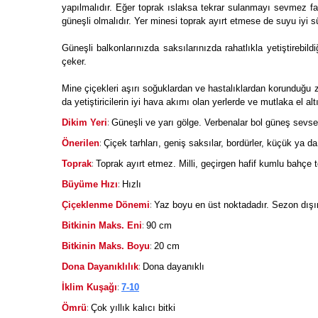
yapılmalıdır. Eğer toprak ıslaksa tekrar sulanmayı sevmez fa
güneşli olmalıdır. Yer minesi toprak ayırt etmese de suyu iyi s
Güneşli balkonlarınızda saksılarınızda rahatlıkla yetiştirebild
çeker.
Mine çiçekleri aşırı soğuklardan ve hastalıklardan korunduğu zam
da yetiştiricilerin iyi hava akımı olan yerlerde ve mutlaka el al
:
Dikim Yeri
Güneşli ve yarı gölge. Verbenalar bol güneş sevse
:
Önerilen
Çiçek tarhları, geniş saksılar, bordürler, küçük ya d
:
Toprak
Toprak ayırt etmez. Milli, geçirgen hafif kumlu bahçe t
:
Büyüme Hızı
Hızlı
:
Çiçeklenme Dönemi
Yaz boyu en üst noktadadır. Sezon dışın
:
Bitkinin Maks. Eni
90 cm
:
Bitkinin Maks. Boyu
20 cm
:
Dona Dayanıklılık
Dona dayanıklı
:
İklim Kuşağı
7-10
:
Ömrü
Çok yıllık kalıcı bitki