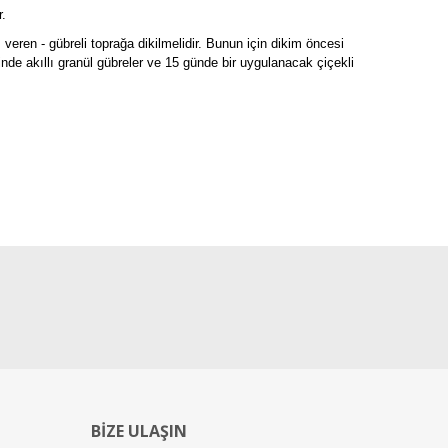
r.
eren - gübreli toprağa dikilmelidir. Bunun için dikim öncesi
inde akıllı granül gübreler ve 15 günde bir uygulanacak çiçekli
BİZE ULAŞIN