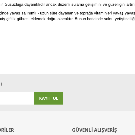
. Susuzluğa dayanıklıdır ancak düzenli sulama gelişimini ve güzelliğini artırı
çinde yavaş salınımlı - uzun süre dayanan ve toprağa vitaminleri yavaş yavaş v
ş çiftlik gübresi eklemek doğru olacaktır. Bunun haricinde saksı yetiştiriciliğ
Bu ürüne ilk yorumu siz yapın!
Yorum Yaz
!
KAYIT OL
RİLER
GÜVENLİ ALIŞVERİŞ