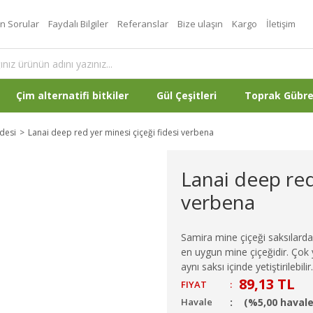
an Sorular
Faydalı Bilgiler
Referanslar
Bize ulaşın
Kargo
İletişim
Çim alternatifi bitkiler
Gül Çeşitleri
Toprak Gübr
desi
Lanai deep red yer minesi çiçeği fidesi verbena
Lanai deep red
verbena
Samira mine çiçeği saksılarda v
en uygun mine çiçeğidir. Çok yön
aynı saksı içinde yetiştirilebilir.
89,13 TL
FIYAT
:
Havale
(%5,00 havale