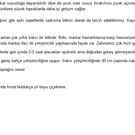
kat susuzluğa dayanıklıdır diye de uzun süre susuz bırakılırsa çiçek açması
üzdüren süzek topraklarda daha iyi gelişim sağlar.
iğiniz gibi askı sepetlerde sarkıtma bitkisi olarak da tercih edebilirsiniz. K
an çok yıllık kalıcı bir bitkidir. Bitki, mantar hastalıklarına karşı hassasiye
tında mantar ilacı ile yetiştiricilik yapmasında fayda var. Zahmetsiz çok hızlı ge
lerde gün içinde 2-3 saat alacakları aydınlık ama doğrudan güneş görmeyecekle
a geniş bahçe yetiştiriciliğine uygun. Saksı yetiştiriciliğinde 30 cm çapında sa
oprağını sever.
da fırsat buldukça yıl boyu çiçeklenir.