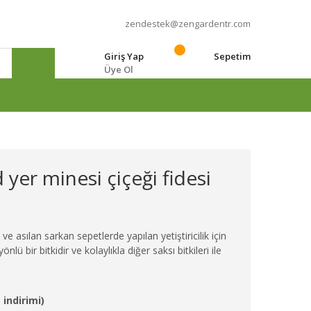
zendestek@zengardentr.com
Giriş Yap
Sepetim
Üye Ol
e
 yer minesi çiçeği fidesi
e asılan sarkan sepetlerde yapılan yetiştiricilik için
lü bir bitkidir ve kolaylıkla diğer saksı bitkileri ile
 indirimi)