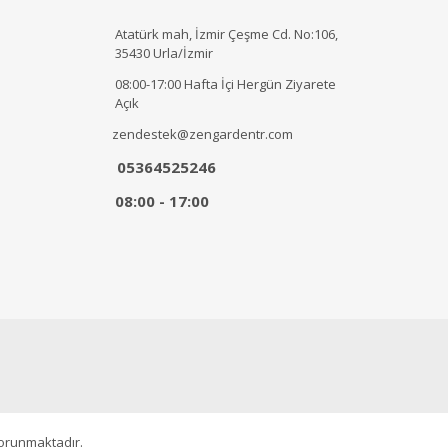
Atatürk mah, İzmir Çeşme Cd. No:106,
35430 Urla/İzmir
08:00-17:00 Hafta İçi Hergün Ziyarete
Açık
zendestek@zengardentr.com
05364525246
08:00 - 17:00
korunmaktadır.