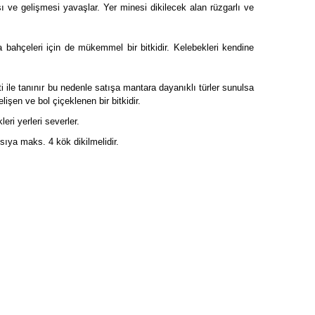
 ve gelişmesi yavaşlar. Yer minesi dikilecek alan rüzgarlı ve
aya bahçeleri için de mükemmel bir bitkidir. Kelebekleri kendine
ti ile tanınır bu nedenle satışa mantara dayanıklı türler sunulsa
lişen ve bol çiçeklenen bir bitkidir.
ri yerleri severler.
ksıya maks. 4 kök dikilmelidir.