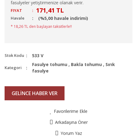
fasulyeler yetiştirmenize olanak verir.
171,41 TL
FIYAT
:
Havale
(%5,00 havale indirimi)
* 18,26 TL den başlayan taksitlerle!!
Stok Kodu
533 V
Fasulye tohumu
,
Bakla tohumu
,
Sırık
Kategori
fasulye
GELİNCE HABER VER
Favorilerime Ekle
Arkadaşına Öner
Yorum Yaz