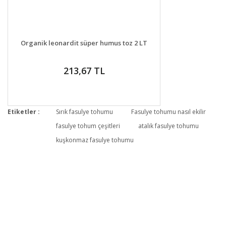
DETAYLAR
GELİNCE HABER VER
Organik leonardit süper humus toz 2 LT
213,67 TL
Etiketler :
Sırık fasulye tohumu
Fasulye tohumu nasıl ekilir
fasulye tohum çeşitleri
atalık fasulye tohumu
kuşkonmaz fasulye tohumu