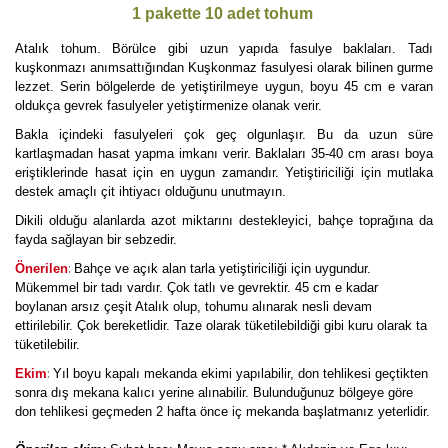
1 pakette 10 adet tohum
Atalık tohum. Börülce gibi uzun yapıda fasulye baklaları. Tadı
kuşkonmazı anımsattığından Kuşkonmaz fasulyesi olarak bilinen gurme
lezzet. Serin bölgelerde de yetiştirilmeye uygun, boyu 45 cm e varan
oldukça gevrek fasulyeler yetiştirmenize olanak verir.
Bakla içindeki fasulyeleri çok geç olgunlaşır. Bu da uzun süre
kartlaşmadan hasat yapma imkanı verir. Baklaları 35-40 cm arası boya
eriştiklerinde hasat için en uygun zamandır. Yetiştiriciliği için mutlaka
destek amaçlı çit ihtiyacı olduğunu unutmayın.
Dikili olduğu alanlarda azot miktarını destekleyici, bahçe toprağına da
fayda sağlayan bir sebzedir.
:
Önerilen
Bahçe ve açık alan tarla yetiştiriciliği için uygundur.
Mükemmel bir tadı vardır. Çok tatlı ve gevrektir. 45 cm e kadar
boylanan arsız çeşit Atalık olup, tohumu alınarak nesli devam
ettirilebilir. Çok bereketlidir. Taze olarak tüketilebildiği gibi kuru olarak ta
tüketilebilir.
:
Ekim
Yıl boyu kapalı mekanda ekimi yapılabilir, don tehlikesi geçtikten
sonra dış mekana kalıcı yerine alınabilir. Bulunduğunuz bölgeye göre
don tehlikesi geçmeden 2 hafta önce iç mekanda başlatmanız yeterlidir.