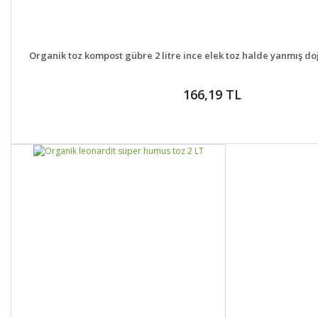
DETAYLAR
GELİNCE H
Organik toz kompost gübre 2 litre ince elek toz halde yanmış doğ
166,19 TL