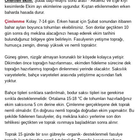
Önerilen ekim:
Şubat başı-Mayıs sonu arası * Akdeniz ve Ege kıyı
kesimlerde Ekim ayı ekimlerine uygundur. Kıştan etkilenmeden erken
baharda hasada durur.
:
Çimlenme
Kolay. 7-14 gün. Erken hasat için Şubat sonundan itibaren
bahar ayları boyunca tohumları ekebilirsiniz. Son donlar geçtikten 10
gün sonra dış mekâna alacağınızı hesap ederek ekim tarihini
bulunduğunuz bölgeye göre belirleyin. Fasulyenin yetişme toprağı,
humusça zengin, drenajı yüksek ve nemli topraktır.
Güneş gören, rüzgâr almayan korunaklı bir köşede kolayca yetişir.
Dikimden önce toprağın hazırlanması, ekimden fideleme sürecine dek
toprağın hazırlanmış toprağın dinlenmesi yerinde olacaktır. Saksılık
varyetelerle, bahçe varyeteleri arasında yetiştirme açısından fark
yoktur.
Bahçe tipleri sırıklara sardırılmalı, bodur saksı tipleri ise gerekirse
sırıkla desteklenmelidir. Ortalama 15-18 °C de tohumları hazırladığınız
ekim saksısına 5 cm derine ekin. Çimlenme gerçekleşene dek toprak
nemli olmalıdır. En doğrusu nemli toprağa doğrudan ekim yapmaktır. Bu
şekilde fidelenen fasulyeler, dış mekâna kalıcı yerlerine son don
tehlikesi geçtikten ve toprak ısınmaya başladıktan sonra alınır.
Toprak 15 günde bir sıvı gübreyle -organik- desteklenmeli fasulye