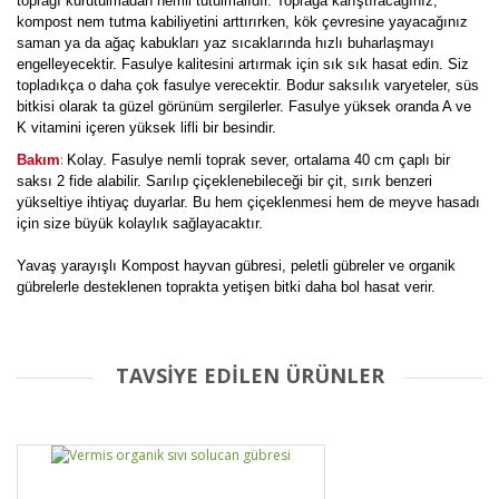
toprağı kurutulmadan nemli tutulmalıdır. Toprağa karıştıracağınız,
kompost nem tutma kabiliyetini arttırırken, kök çevresine yayacağınız
saman ya da ağaç kabukları yaz sıcaklarında hızlı buharlaşmayı
engelleyecektir. Fasulye kalitesini artırmak için sık sık hasat edin. Siz
topladıkça o daha çok fasulye verecektir. Bodur saksılık varyeteler, süs
bitkisi olarak ta güzel görünüm sergilerler. Fasulye yüksek oranda A ve
K vitamini içeren yüksek lifli bir besindir.
:
Bakım
Kolay. Fasulye nemli toprak sever, ortalama 40 cm çaplı bir
saksı 2 fide alabilir. Sarılıp çiçeklenebileceği bir çit, sırık benzeri
yükseltiye ihtiyaç duyarlar. Bu hem çiçeklenmesi hem de meyve hasadı
için size büyük kolaylık sağlayacaktır.
Yavaş yarayışlı Kompost hayvan gübresi, peletli gübreler ve organik
gübrelerle desteklenen toprakta yetişen bitki daha bol hasat verir.
TAVSİYE EDİLEN ÜRÜNLER
Bu ürüne ilk yorumu siz yapın!
Yorum Yaz