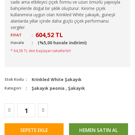
sade ama etkileyici çiçek formu ve uzun ömürlü yapısıyla
bahçelerde doğal bir şıklık oluşturur. Kesme çiçek
kullanımına uygun olan Krinkled White şakayık, güneşli
alanlarda yıllar içinde daha güçlü çiçek performansı
sergiler.
604,52 TL
FIYAT
:
Havale
(%5,00 havale indirimi)
* 64,38 TL den başlayan taksitlerle!!
Stok Kodu
Krinkled White Şakayık
Kategori
Şakayık peonia
,
Şakayık
SEPETE EKLE
HEMEN SATIN AL