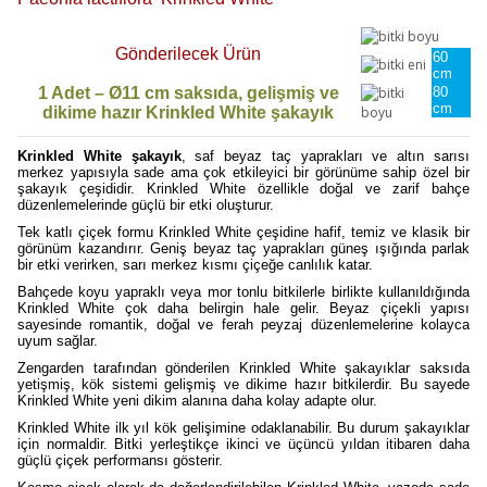
Gönderilecek Ürün
60
cm
1 Adet – Ø11 cm saksıda, gelişmiş ve
80
cm
dikime hazır Krinkled White şakayık
Krinkled White şakayık
, saf beyaz taç yaprakları ve altın sarısı
merkez yapısıyla sade ama çok etkileyici bir görünüme sahip özel bir
şakayık çeşididir. Krinkled White özellikle doğal ve zarif bahçe
düzenlemelerinde güçlü bir etki oluşturur.
Tek katlı çiçek formu Krinkled White çeşidine hafif, temiz ve klasik bir
görünüm kazandırır. Geniş beyaz taç yaprakları güneş ışığında parlak
bir etki verirken, sarı merkez kısmı çiçeğe canlılık katar.
Bahçede koyu yapraklı veya mor tonlu bitkilerle birlikte kullanıldığında
Krinkled White çok daha belirgin hale gelir. Beyaz çiçekli yapısı
sayesinde romantik, doğal ve ferah peyzaj düzenlemelerine kolayca
uyum sağlar.
Zengarden tarafından gönderilen Krinkled White şakayıklar saksıda
yetişmiş, kök sistemi gelişmiş ve dikime hazır bitkilerdir. Bu sayede
Krinkled White yeni dikim alanına daha kolay adapte olur.
Krinkled White ilk yıl kök gelişimine odaklanabilir. Bu durum şakayıklar
için normaldir. Bitki yerleştikçe ikinci ve üçüncü yıldan itibaren daha
güçlü çiçek performansı gösterir.