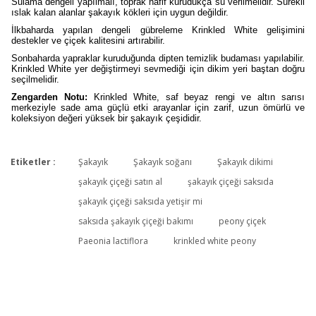
Sulama dengeli yapılmalı, toprak hafif kurudukça su verilmelidir. Sürekli
ıslak kalan alanlar şakayık kökleri için uygun değildir.
İlkbaharda yapılan dengeli gübreleme Krinkled White gelişimini
destekler ve çiçek kalitesini artırabilir.
Sonbaharda yapraklar kuruduğunda dipten temizlik budaması yapılabilir.
Krinkled White yer değiştirmeyi sevmediği için dikim yeri baştan doğru
seçilmelidir.
Zengarden Notu:
Krinkled White, saf beyaz rengi ve altın sarısı
merkeziyle sade ama güçlü etki arayanlar için zarif, uzun ömürlü ve
koleksiyon değeri yüksek bir şakayık çeşididir.
Etiketler :
Şakayık
Şakayık soğanı
Şakayık dikimi
Bu ürüne ilk yorumu siz yapın!
şakayık çiçeği satın al
şakayık çiçeği saksıda
şakayık çiçeği saksıda yetişir mi
saksıda şakayık çiçeği bakımı
peony çiçek
Yorum Yaz
Paeonia lactiflora
krinkled white peony