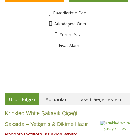
Favorilerime Ekle
Arkadaşına Öner
Yorum Yaz
Fiyat Alarmı
Ürün Bilgisi
Yorumlar
Taksit Seçenekleri
Krinkled White Şakayık Çiçeği
Saksıda – Yetişmiş & Dikime Hazır
Paeonia lactiflora ‘Krinkled White’