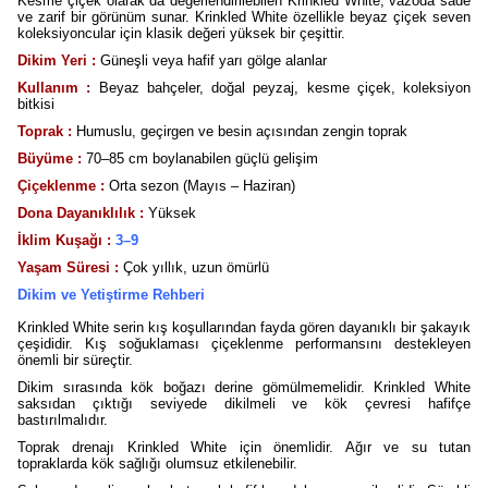
Kesme çiçek olarak da değerlendirilebilen Krinkled White, vazoda sade
ve zarif bir görünüm sunar. Krinkled White özellikle beyaz çiçek seven
koleksiyoncular için klasik değeri yüksek bir çeşittir.
Dikim Yeri :
Güneşli veya hafif yarı gölge alanlar
Kullanım :
Beyaz bahçeler, doğal peyzaj, kesme çiçek, koleksiyon
bitkisi
Toprak :
Humuslu, geçirgen ve besin açısından zengin toprak
Büyüme :
70–85 cm boylanabilen güçlü gelişim
Çiçeklenme :
Orta sezon (Mayıs – Haziran)
Dona Dayanıklılık :
Yüksek
İklim Kuşağı :
3–9
Yaşam Süresi :
Çok yıllık, uzun ömürlü
Dikim ve Yetiştirme Rehberi
Krinkled White serin kış koşullarından fayda gören dayanıklı bir şakayık
çeşididir. Kış soğuklaması çiçeklenme performansını destekleyen
önemli bir süreçtir.
Dikim sırasında kök boğazı derine gömülmemelidir. Krinkled White
saksıdan çıktığı seviyede dikilmeli ve kök çevresi hafifçe
bastırılmalıdır.
Toprak drenajı Krinkled White için önemlidir. Ağır ve su tutan
topraklarda kök sağlığı olumsuz etkilenebilir.