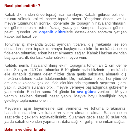
Nasıl çimlendirilir ?
Kabak dikiminden önce toprağınızı hazırlayın. Kabak, gübresi bol, nem
tutumu yüksek kaliteli bahçe toprağı sever. Yetiştirme öncesi ve ilk
meyve tutumundan sonraki dönemde de toprağının havalandırılmasını
ve gübrelenmesini ister. Yavaş yarayışlı Kompost hayvan gübresi,
peletli gübreler ve
organik gübre
lerle desteklenen toprakta yetişen
kabak bol hasat verir.
Tohumlar iç mekânda Şubat ayından itibaren, dış mekânda ise son
donlardan sonra toprak ısınmaya başlayınca ekilir. İç mekânda erken
fidelenen tohumlar, erken hasat almanızı sağlar. Kabak Haziran ayından
başlayarak, ilk donlara kadar sürekli meyve verir.
Kaliteli, nemli, havalandırılmış ekim toprağına tohumları 1 cm derine
ekin. Sulayın. 24°C de tohumlar 6-10 günde hızla filizlenir. İç mekânda
elle alınabilir duruma gelen filizler daha geniş saksılara alınarak dış
mekâna dikilene kadar fidelenmelidir. Dış mekânda filizler, her yöne 60
cm aralık kalacak şeklide, fide olduklarında taşınarak şaşırtma işlemi
yapılır. Düzenli sulanan bitki, meyve vermeye başladığında gübreleme
yapılmalıdır. Bundan sonra 14 günde bir
sıvı gübre
verilebilir. Meyve
verimini takiben düzenli hasat yapın. Meyve boyu istediğiniz boya
geldikçe toplamanız önerilir.
Meyvenin aşırı büyümesine izin vermeniz ve tohuma bırakmanız,
hasadı sonlandırır ve kabaktan verim almanız aksar. Sabah erken
saatlerde çiçeklerini toplayabilirsiniz. Sulamayı gece saat 10 sularında
ya da sabah erkenden yapmanız, daha sağlıklı gelişimine imkan sağlar.
Bakımı ve diğer bilgiler