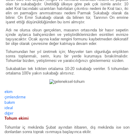
olan bir sukabağıdır. Üretildiği ülkeye göre pek çok isimle anılır. 10
adet Kral tacındaki uzantıları hatırlatan çıkıntısı nedeni ile Kral tacı, iki
elin on parmağını anımsatması nedeni Parmak Sukabağı olarak da
bilinir. On Emir Sukabağı olarak da bilinen tür, Tanrının On emrine
işaret ettiği düşünüldüğünden bu ismi almıştır.
Adı ne olursa olsun gerçekten, masanın ortasında bir hasır sepetin
içinde aylarca bahçenizden ve yetiştirdiklerinizden esintileri evinize
taşıyacaktır. Ocak ayına kadar rengini formunu kaybetmeden dekoratif
bir obje olarak çevresine değer katmaya devam eder.
Tohumundan her yıl üretmek için; Meyveler tam olgunluğa eriştikten
sonra toplanmalı, serin, kuru bir yerde kurumaya bırakılmalıdır.
Tohumlar bizden, yetiştirmesi ve yaratıcılığınızı göstermeniz sizden.
Sukabakları tek kökten ortalama 10-20 sukabağı verirler. 5 tohumdan
ortalama 100'e yakın sukabağı alırsınız.
ekim
çimlendirme
bakım
ideal
diğer
Tohum ekimi
Tohumlar iç mekânda Şubat ayından itibaren, dış mekânda ise son
donlardan sonra toprak ısınmaya başlayınca ekilir.