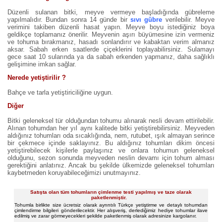
Düzenli sulanan bitki, meyve vermeye başladığında gübreleme
yapılmalıdır. Bundan sonra 14 günde bir
sıvı gübre
verilebilir. Meyve
verimini takiben düzenli hasat yapın. Meyve boyu istediğiniz boya
geldikçe toplamanız önerilir. Meyvenin aşırı büyümesine izin vermeniz
ve tohuma bırakmanız, hasadı sonlandırır ve kabaktan verim almanız
aksar. Sabah erken saatlerde çiçeklerini toplayabilirsiniz. Sulamayı
gece saat 10 sularında ya da sabah erkenden yapmanız, daha sağlıklı
gelişimine imkan sağlar.
Nerede yetiştirilir ?
Bahçe ve tarla yetiştiriciliğine uygun.
Diğer
Bitki geleneksel tür olduğundan tohumu alınarak nesli devam ettirilebilir.
Alınan tohumdan her yıl aynı kalitede bitki yetiştirebilirsiniz. Meyveden
aldığınız tohumları oda sıcaklığında, nem, rutubet, ışık almayan serince
bir çekmece içinde saklayınız. Bu aldığınız tohumları dikim öncesi
yetiştirebilecek kişilerle paylaşınız ve onlara tohumun geleneksel
olduğunu, sezon sonunda meyveden neslin devamı için tohum alması
gerektiğini anlatınız. Ancak bu şekilde ülkemizde geleneksel tohumları
kaybetmeden koruyabileceğimizi unutmayınız.
Satışta olan tüm tohumların çimlenme testi yapılmış ve taze olarak
paketlenmiştir.
Tohumla birlikte size ücretsiz olarak ayrıntılı Türkçe yetiştirme ve detaylı tohumdan
çimlendirme bilgileri gönderilecektir. Her alışveriş, derlediğimiz hediye tohumlar ilave
edilmiş ve zarar görmeyecekleri şekilde paketlenmiş olarak adresinize kargolanır.