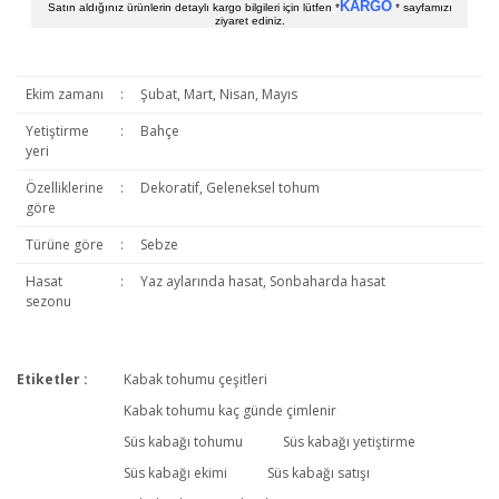
KARGO
Satın aldığınız ürünlerin detaylı kargo bilgileri için lütfen *
* sayfamızı
ziyaret ediniz.
Ekim zamanı
:
Şubat, Mart, Nisan, Mayıs
Yetiştirme
:
Bahçe
yeri
Özelliklerine
:
Dekoratif, Geleneksel tohum
göre
Türüne göre
:
Sebze
Hasat
:
Yaz aylarında hasat, Sonbaharda hasat
sezonu
Etiketler :
Kabak tohumu çeşitleri
Bu ürüne ilk yorumu siz yapın!
Kabak tohumu kaç günde çimlenir
Süs kabağı tohumu
Süs kabağı yetiştirme
Süs kabağı ekimi
Süs kabağı satışı
Yorum Yaz