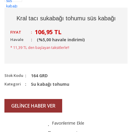
Kral tacı sukabağı tohumu süs kabağı
106,95 TL
FIYAT
:
Havale
(%5,00 havale indirimi)
* 11,39 TL den başlayan taksitlerle!!
Stok Kodu
164 GRD
Kategori
Su kabağı tohumu
GELİNCE HABER VER
Favorilerime Ekle