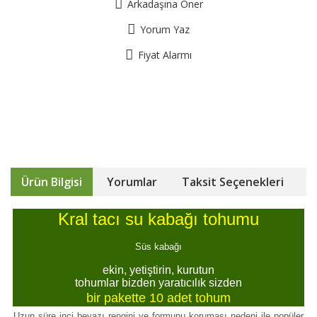
Arkadaşına Öner
Yorum Yaz
Fiyat Alarmı
Ürün Bilgisi
Yorumlar
Taksit Seçenekleri
Kral tacı su kabağı tohumu
Süs kabağı
ekin, yetiştirin, kurutun
tohumlar bizden yaratıcılık sizden
bir pakette 10 adet tohum
Uzun süre inci beyazı rengini ve formunu koruması nedeni ile popüler