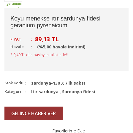
Koyu menekşe ıtır sardunya fidesi
geranium pyrenaicum
89,13 TL
FIYAT
:
Havale
(%5,00 havale indirimi)
* 9,49 TL den başlayan taksitlerle!!
Stok Kodu
sardunya-130 X 7lik saksı
Kategori
Itır sardunya
,
Sardunya fidesi
GELİNCE HABER VER
Favorilerime Ekle