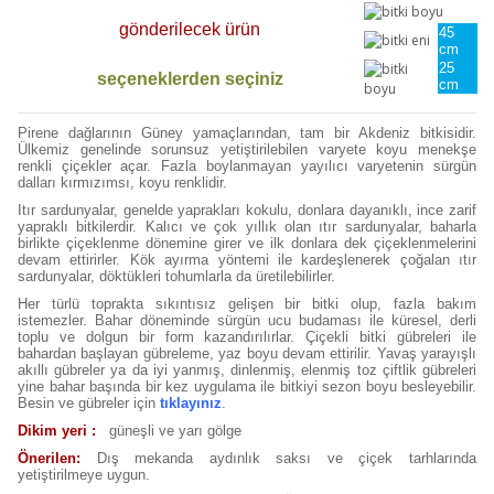
gönderilecek ürün
45
cm
25
seçeneklerden seçiniz
cm
Pirene dağlarının Güney yamaçlarından, tam bir Akdeniz bitkisidir.
Ülkemiz genelinde sorunsuz yetiştirilebilen varyete koyu menekşe
renkli çiçekler açar. Fazla boylanmayan yayılıcı varyetenin sürgün
dalları kırmızımsı, koyu renklidir.
Itır sardunyalar, genelde yaprakları kokulu, donlara dayanıklı, ince zarif
yapraklı bitkilerdir. Kalıcı ve çok yıllık olan ıtır sardunyalar, baharla
birlikte çiçeklenme dönemine girer ve ilk donlara dek çiçeklenmelerini
devam ettirirler. Kök ayırma yöntemi ile kardeşlenerek çoğalan ıtır
sardunyalar, döktükleri tohumlarla da üretilebilirler.
Her türlü toprakta sıkıntısız gelişen bir bitki olup, fazla bakım
istemezler. Bahar döneminde sürgün ucu budaması ile küresel, derli
toplu ve dolgun bir form kazandırılırlar. Çiçekli bitki gübreleri ile
bahardan başlayan gübreleme, yaz boyu devam ettirilir. Yavaş yarayışlı
akıllı gübreler ya da iyi yanmış, dinlenmiş, elenmiş toz çiftlik gübreleri
yine bahar başında bir kez uygulama ile bitkiyi sezon boyu besleyebilir.
Besin ve gübreler için
tıklayınız
.
Dikim yeri :
güneşli ve yarı gölge
Önerilen:
Dış mekanda aydınlık saksı ve çiçek tarhlarında
yetiştirilmeye uygun.