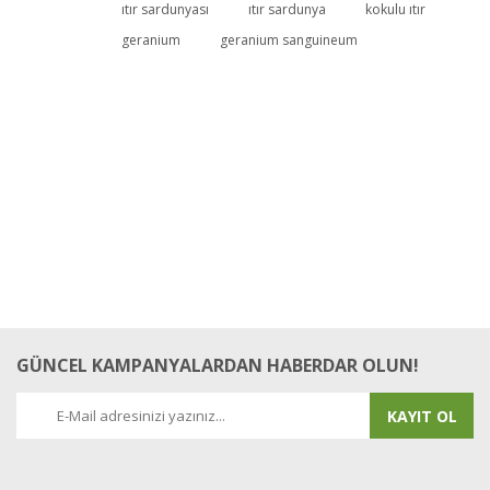
ıtır sardunyası
ıtır sardunya
kokulu ıtır
geranium
geranium sanguineum
Yorum Yaz
GÜNCEL KAMPANYALARDAN HABERDAR OLUN!
KAYIT OL