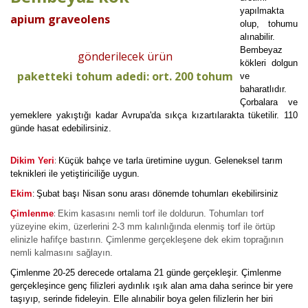
yapılmakta
apium graveolens
olup, tohumu
alınabilir.
Bembeyaz
gönderilecek ürün
kökleri dolgun
paketteki tohum adedi: ort. 200 tohum
ve
baharatlıdır.
Çorbalara ve
yemeklere yakıştığı kadar Avrupa'da sıkça kızartılarakta tüketilir. 110
günde hasat edebilirsiniz.
:
Dikim Yeri
Küçük bahçe ve tarla üretimine uygun. Geleneksel tarım
teknikleri ile yetiştiriciliğe uygun.
Ekim
Şubat başı Nisan sonu arası dönemde tohumları ekebilirsiniz
:
:
Çimlenme
Ekim kasasını nemli torf ile doldurun. Tohumları torf
yüzeyine ekim, üzerlerini 2-3 mm kalınlığında elenmiş torf ile örtüp
elinizle hafifçe bastırın. Çimlenme gerçekleşene dek ekim toprağının
nemli kalmasını sağlayın.
Çimlenme 20-25 derecede ortalama 21 günde gerçekleşir. Çimlenme
gerçekleşince genç filizleri aydınlık ışık alan ama daha serince bir yere
taşıyıp, serinde fideleyin. Elle alınabilir boya gelen filizlerin her biri