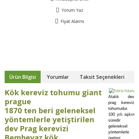
Yorum Yaz
Fiyat Alarmı
Ürün Bilgisi
Yorumlar
Taksit Seçenekleri
Kök kereviz tohumu giant
Atalık dev
prague
prag kereviz
1870 ten beri geleneksel
tohumudur.
100 yılı aşkın
yöntemlerle yetiştirilen
süredir
dev Prag kerevizi
geleneksel
yöntemlerle
Bembeyaz kök
üretimi