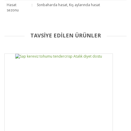
Hasat
:
Sonbaharda hasat, Kış aylarında hasat
sezonu
TAVSİYE EDİLEN ÜRÜNLER
Bu ürüne ilk yorumu siz yapın!
Yorum Yaz