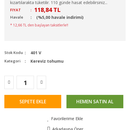
kızartılarakta tüketilir. 110 günde hasat edebilirsiniz...
118,84 TL
FIYAT
:
Havale
(%5,00 havale indirimi)
* 12,66 TL den başlayan taksitlerle!!
Stok Kodu
401 V
Kategori
Kereviz tohumu
SEPETE EKLE
HEMEN SATIN AL
Favorilerime Ekle
Arkadaşına Öner