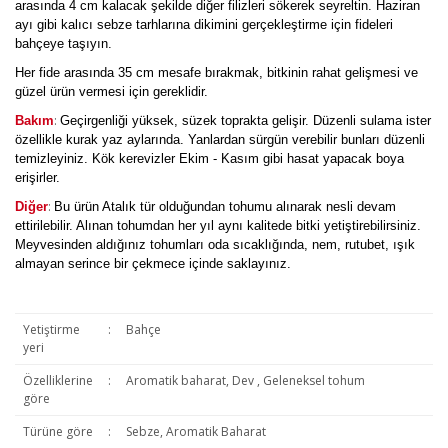
arasında 4 cm kalacak şekilde diğer filizleri sökerek seyreltin. Haziran
ayı gibi kalıcı sebze tarhlarına dikimini gerçekleştirme için fideleri
bahçeye taşıyın.
Her fide arasında 35 cm mesafe bırakmak, bitkinin rahat gelişmesi ve
güzel ürün vermesi için gereklidir.
:
Bakım
Geçirgenliği yüksek, süzek toprakta gelişir. Düzenli sulama ister
özellikle kurak yaz aylarında. Yanlardan sürgün verebilir bunları düzenli
temizleyiniz. Kök kerevizler Ekim - Kasım gibi hasat yapacak boya
erişirler.
:
Diğer
Bu ürün Atalık tür olduğundan tohumu alınarak nesli devam
ettirilebilir. Alınan tohumdan her yıl aynı kalitede bitki yetiştirebilirsiniz.
Meyvesinden aldığınız tohumları oda sıcaklığında, nem, rutubet, ışık
almayan serince bir çekmece içinde saklayınız.
Yetiştirme
:
Bahçe
yeri
Özelliklerine
:
Aromatik baharat, Dev , Geleneksel tohum
göre
Türüne göre
:
Sebze, Aromatik Baharat