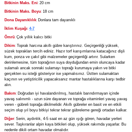
:
Bitkinin Maks. Eni
20 cm
:
Bitkinin Maks. Boyu
18 cm
:
Dona Dayanıklılık
Donlara tam dayanıklı
:
İklim Kuşağı
4-7
:
Ömrü
Çok yıllık kalıcı bitki
:
Dikim
Toprak harcına akıllı gübre karıştırınız. Geçirgenliği yüksek,
süzek toprakları tercih ediniz. Hazır torf karışımlarına katacağınız dişli
kum, ponza ve çakıl gibi malzemeler geçirgenliği artırır. Sularken
derinlemesine, tüm toprağının suya doyduğundan emin oluncaya kadar
sulamalı ancak sonraki sulamayı toprağı kurumaya yakın ve bitki
gerçekten su isteği gösteriyor ise yapmalısınız. Üstten sulamaktan
kaçının ve yetiştiricilik yapacaksanız mantar hastalıklarına karşı tedbir
alın.
:
Bakım
Doğrudan iyi havalandırılmış, hastalık barındırmayan içinde
yavaş salınımlı - uzun süre dayanan ve toprağa vitaminleri yavaş yavaş
veren - gübreli toprağa dikilmelidir. Akıllı gübreler en basit ve en etkili
seçim olup yıl boyu bitkiyi tekrar tekrar gübreleme gereği ortadan kalkar.
:
Diğer
Serin, aydınlık, 4-5 saat en az gün ışığı gören, havadar yerleri
sever. Taşkıranlar alpin kaya bitkileri olup, yüksek rakımda yaşarlar. Bu
nedenle dikili ortam havadar olmalıdır.