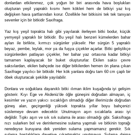
donlardan etkilenmez, çok yoğun bir biri arasında hava boşlukları
oluşturan yeşil yapraklı kısmı hem kökleri hem de bitkiyi yaz kış
değişken hava şartlarından korur. Özellikle her bitkisini tek tek tanıyan
sevenler için bir bitkidir Saxifraga.
Yaz kış yeşil toprakta halı gibi yayılarak ilerleyen bitki bodur, küçük
yemyeşil yapraklı bir bitkidir. Bu yeşil halı benzeri kümelerden bahar
ayları ile birlikte, kırmızı sürgünler yükselir. Her sürgün 5 yapraklı
beyaz, pembe, leylak, mor ya da fuşya çiçekler açarlar. Bitki geliştikçe
sürgünlerden patlayan çiçekler, her bahar yaz ortasına kadar bitkiyi
tamamen kaplayacak bir buket oluştururlar. Ekilen saksı çevre
saksılardan, ekilen bahçede ise diğer bitkilerden hemen ön plana çıkan
Saxifrage yayılıcı bir bitkidir. Her kök yanlara doğru tam 60 cm çaplı bir
öbek oluşturacak şekilde yayılabilir.
Donlara ve soğuklara dayanıklı bitki ılıman iklim kuşağında iyi gelişim
gösterir. Kıyı Ege ve Akdeniz'de öğle güneşini doğrudan almayan, iç
kesimler ve yazın yakıcı sıcaklığın olmadığı diğer illerimizde doğrudan
güneş alan, geçirgenliği yüksek toprakta yıllar boyu bahçenizi
süslemeye devam edecektir. Unutmayın aşırı sıcaklarla arası iyi
değildir. Tıpkı aşırı ve sık sık sulama ile arası olmadığı gibi. Saksifraga
nızı sularken bol ve derinlemesine sulama yapmalı ve bitkinin toprağı
neredeyse kuruyana dek yeniden sulama yapmamanız gerekir. Sık
sulama hastalıklara davetiye çıkartmaktır unutmayın. Sulama daima