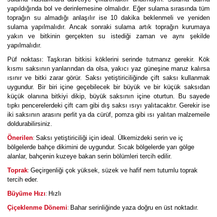
yapıldığında bol ve derinlemesine olmalıdır. Eğer sulama sırasında tüm
toprağın su almadığı anlaşılır ise 10 dakika beklenmeli ve yeniden
sulama yapılmalıdır. Ancak sonraki sulama artık toprağın kurumaya
yakın ve bitkinin gerçekten su istediği zaman ve aynı şekilde
yapılmalıdır.
Püf noktası: Taşkıran bitkisi köklerini serinde tutmanız gerekir. Kök
kısmı saksının yanlarından da olsa, yakıcı yaz güneşine maruz kalırsa
ısınır ve bitki zarar görür. Saksı yetiştiriciliğinde çift saksı kullanmak
uygundur. Bir biri içine geçebilecek bir büyük ve bir küçük saksıdan
küçük olanına bitkiyi dikip, büyük saksının içine oturtun. Bu sayede
tıpkı pencerelerdeki çift cam gibi dış saksı ısıyı yalıtacaktır. Gerekir ise
iki saksının arasını perlit ya da cürüf, pomza gibi ısı yalıtan malzemeile
doldurabilirsiniz.
:
Önerilen
Saksı yetiştiriciliği için ideal. Ülkemizdeki serin ve iç
bölgelerde bahçe dikimini de uygundur. Sıcak bölgelerde yarı gölge
alanlar, bahçenin kuzeye bakan serin bölümleri tercih edilir.
:
Toprak
Geçirgenliği çok yüksek, süzek ve hafif nem tutumlu toprak
tercih eder.
:
Büyüme Hızı
Hızlı
:
Çiçeklenme Dönemi
Bahar serinliğinde yaza doğru en üst noktadır.