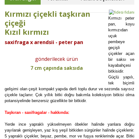
Kırmızı çiçekli taşkıran
Kırmızı peter
çiçeği
pan, koyu
Kızıl kırmızı
kırmızıdan
uçuk
saxifraga x arendsii - peter pan
pembeye
geçişli
çiçekler açan
gönderilecek ürün
bir saksı ve
kayabahçesi
7 cm çapında saksıda
bitkisidir.
Güçlü yapılı,
tek biçimli
gelişimi olan çeşit kompakt yapıda derli toplu durur ve sezonda sayısız
çiçekle taçlanır. Çok yıllık bitki doğru bakımla koleksiyon bitkisi olma
potansiyelinde benzersiz güzellikte bir bitkidir.
Taşkıran - saxifragalar - hakkında:
Yerde ince yapraklı yükselmeyen öbekler halinde yanlara doğru
yayılarak genişleyen, yaz kış yeşil bitkiden sürgünler halinde çiçeklenir.
5 yapraklı çiçekler, beyaz, pembe, mor ve fuşya renklerinde açar. Bitki