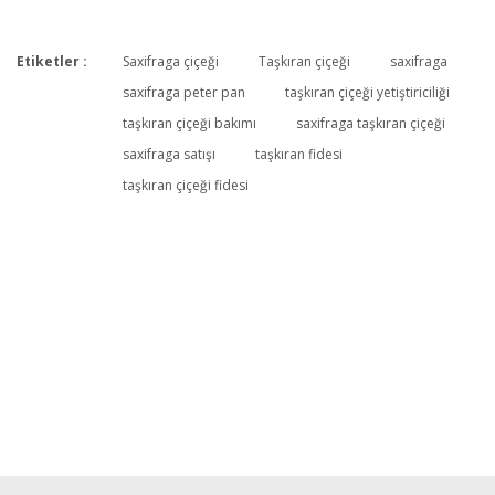
Etiketler :
Saxifraga çiçeği
Taşkıran çiçeği
saxifraga
Bu ürüne ilk yorumu siz yapın!
saxifraga peter pan
taşkıran çiçeği yetiştiriciliği
taşkıran çiçeği bakımı
saxifraga taşkıran çiçeği
saxifraga satışı
taşkıran fidesi
Yorum Yaz
taşkıran çiçeği fidesi