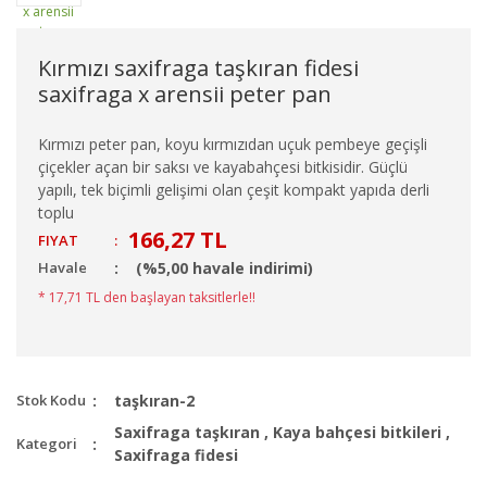
Kırmızı saxifraga taşkıran fidesi
saxifraga x arensii peter pan
Kırmızı peter pan, koyu kırmızıdan uçuk pembeye geçişli
çiçekler açan bir saksı ve kayabahçesi bitkisidir. Güçlü
yapılı, tek biçimli gelişimi olan çeşit kompakt yapıda derli
toplu
166,27 TL
FIYAT
:
Havale
(%5,00 havale indirimi)
* 17,71 TL den başlayan taksitlerle!!
Stok Kodu
taşkıran-2
Saxifraga taşkıran
,
Kaya bahçesi bitkileri
,
Kategori
Saxifraga fidesi