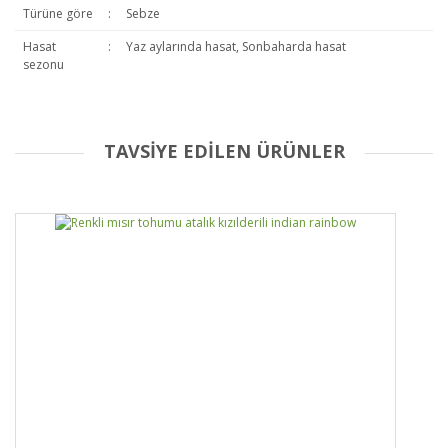
Türüne göre
:
Sebze
Hasat
:
Yaz aylarında hasat, Sonbaharda hasat
sezonu
TAVSİYE EDİLEN ÜRÜNLER
Bu ürüne ilk yorumu siz yapın!
Yorum Yaz