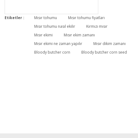
Etiketler :
Mısır tohumu
Mısır tohumu fiyatları
Mısır tohumu nasıl ekilir
Kırmızı mısır
Mısır ekimi
Mısır ekim zamanı
Mısır ekimi ne zaman yapılır
Mısır dikim zamanı
Bloody butcher corn
Bloody butcher corn seed