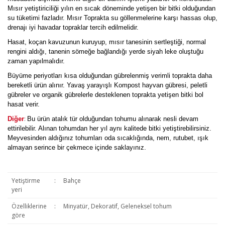
Mısır yetiştiriciliği yılın en sıcak döneminde yetişen bir bitki olduğundan
su tüketimi fazladır. Mısır Toprakta su göllenmelerine karşı hassas olup,
drenajı iyi havadar topraklar tercih edilmelidir.
Hasat, koçan kavuzunun kuruyup, mısır tanesinin sertleştiği, normal
rengini aldığı, tanenin sömeğe bağlandığı yerde siyah leke oluştuğu
zaman yapılmalıdır.
Büyüme periyotları kısa olduğundan gübrelenmiş verimli toprakta daha
bereketli ürün alınır. Yavaş yarayışlı Kompost hayvan gübresi, peletli
gübreler ve organik gübrelerle desteklenen toprakta yetişen bitki bol
hasat verir.
:
Diğer
Bu ürün atalık tür olduğundan tohumu alınarak nesli devam
ettirilebilir. Alınan tohumdan her yıl aynı kalitede bitki yetiştirebilirsiniz.
Meyvesinden aldığınız tohumları oda sıcaklığında, nem, rutubet, ışık
almayan serince bir çekmece içinde saklayınız.
Yetiştirme
:
Bahçe
yeri
Özelliklerine
:
Minyatür, Dekoratif, Geleneksel tohum
göre