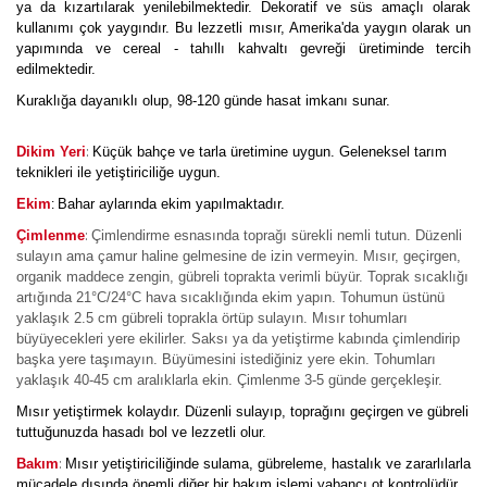
ya da kızartılarak yenilebilmektedir. Dekoratif ve süs amaçlı olarak
kullanımı çok yaygındır. Bu lezzetli mısır, Amerika'da yaygın olarak un
yapımında ve cereal - tahıllı kahvaltı gevreği üretiminde tercih
edilmektedir.
Kuraklığa dayanıklı olup, 98-120 günde hasat imkanı sunar.
:
Dikim Yeri
Küçük bahçe ve tarla üretimine uygun. Geleneksel tarım
teknikleri ile yetiştiriciliğe uygun.
Ekim
Bahar aylarında ekim yapılmaktadır.
:
:
Çimlenme
Çimlendirme esnasında toprağı sürekli nemli tutun. Düzenli
sulayın ama çamur haline gelmesine de izin vermeyin. Mısır, geçirgen,
organik maddece zengin, gübreli toprakta verimli büyür. Toprak sıcaklığı
artığında 21°C/24°C hava sıcaklığında ekim yapın. Tohumun üstünü
yaklaşık 2.5 cm gübreli toprakla örtüp sulayın. Mısır tohumları
büyüyecekleri yere ekilirler. Saksı ya da yetiştirme kabında çimlendirip
başka yere taşımayın. Büyümesini istediğiniz yere ekin. Tohumları
yaklaşık 40-45 cm aralıklarla ekin. Çimlenme 3-5 günde gerçekleşir.
Mısır yetiştirmek kolaydır. Düzenli sulayıp, toprağını geçirgen ve gübreli
tuttuğunuzda hasadı bol ve lezzetli olur.
:
Bakım
Mısır yetiştiriciliğinde sulama, gübreleme, hastalık ve zararlılarla
mücadele dışında önemli diğer bir bakım işlemi yabancı ot kontrolüdür.