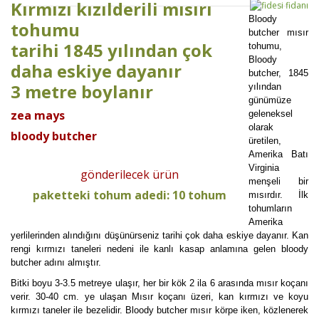
Kırmızı kızılderili mısırı
Bloody
tohumu
butcher mısır
tarihi 1845 yılından çok
tohumu,
Bloody
daha eskiye dayanır
butcher, 1845
3 metre boylanır
yılından
günümüze
zea mays
geleneksel
olarak
bloody butcher
üretilen,
Amerika Batı
Virginia
gönderilecek ürün
menşeli bir
paketteki tohum adedi: 10 tohum
mısırdır. İlk
tohumların
Amerika
yerlilerinden alındığını düşünürseniz tarihi çok daha eskiye dayanır. Kan
rengi kırmızı taneleri nedeni ile kanlı kasap anlamına gelen bloody
butcher adını almıştır.
Bitki boyu 3-3.5 metreye ulaşır, her bir kök 2 ila 6 arasında mısır koçanı
verir. 30-40 cm. ye ulaşan Mısır koçanı üzeri, kan kırmızı ve koyu
kırmızı taneler ile bezelidir. Bloody butcher mısır körpe iken, közlenerek