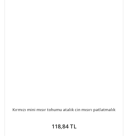
DETAYLAR
GELİNCE HABER VER
Kırmızı mini mısır tohumu atalık cin mısırı patlatmalık
118,84 TL