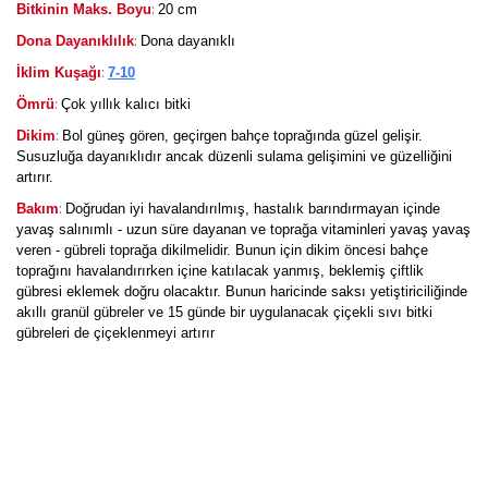
:
Bitkinin Maks. Boyu
20 cm
:
Dona Dayanıklılık
Dona dayanıklı
:
İklim Kuşağı
7-10
:
Ömrü
Çok yıllık kalıcı bitki
:
Dikim
Bol güneş gören, geçirgen bahçe toprağında güzel gelişir.
Susuzluğa dayanıklıdır ancak düzenli sulama gelişimini ve güzelliğini
artırır.
:
Bakım
Doğrudan iyi havalandırılmış, hastalık barındırmayan içinde
yavaş salınımlı - uzun süre dayanan ve toprağa vitaminleri yavaş yavaş
veren - gübreli toprağa dikilmelidir. Bunun için dikim öncesi bahçe
toprağını havalandırırken içine katılacak yanmış, beklemiş çiftlik
gübresi eklemek doğru olacaktır. Bunun haricinde saksı yetiştiriciliğinde
akıllı granül gübreler ve 15 günde bir uygulanacak çiçekli sıvı bitki
gübreleri de çiçeklenmeyi artırır
Bu ürüne ilk yorumu siz yapın!