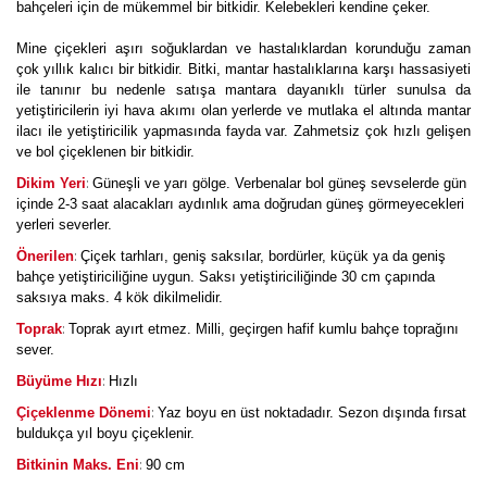
bahçeleri için de mükemmel bir bitkidir. Kelebekleri kendine çeker.
Mine çiçekleri aşırı soğuklardan ve hastalıklardan korunduğu zaman
çok yıllık kalıcı bir bitkidir. Bitki, mantar hastalıklarına karşı hassasiyeti
ile tanınır bu nedenle satışa mantara dayanıklı türler sunulsa da
yetiştiricilerin iyi hava akımı olan yerlerde ve mutlaka el altında mantar
ilacı ile yetiştiricilik yapmasında fayda var. Zahmetsiz çok hızlı gelişen
ve bol çiçeklenen bir bitkidir.
:
Dikim Yeri
Güneşli ve yarı gölge. Verbenalar bol güneş sevselerde gün
içinde 2-3 saat alacakları aydınlık ama doğrudan güneş görmeyecekleri
yerleri severler.
:
Önerilen
Çiçek tarhları, geniş saksılar, bordürler, küçük ya da geniş
bahçe yetiştiriciliğine uygun. Saksı yetiştiriciliğinde 30 cm çapında
saksıya maks. 4 kök dikilmelidir.
:
Toprak
Toprak ayırt etmez. Milli, geçirgen hafif kumlu bahçe toprağını
sever.
:
Büyüme Hızı
Hızlı
:
Çiçeklenme Dönemi
Yaz boyu en üst noktadadır. Sezon dışında fırsat
buldukça yıl boyu çiçeklenir.
:
Bitkinin Maks. Eni
90 cm