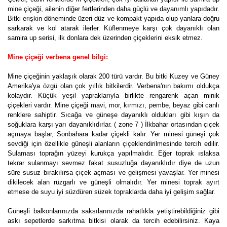
mine çiçeği, ailenin diğer fertlerinden daha güçlü ve dayanımlı yapıdadır.
Bitki erişkin döneminde üzeri düz ve kompakt yapıda olup yanlara doğru
sarkarak ve kol atarak ilerler. Küflenmeye karşı çok dayanıklı olan
samira up serisi, ilk donlara dek üzerinden çiçeklerini eksik etmez.
Mine çiçeği verbena genel bilgi:
Mine çiçeğinin yaklaşık olarak 200 türü vardır. Bu bitki Kuzey ve Güney
Amerika'ya özgü olan çok yıllık bitkilerdir. Verbena'nın bakımı oldukça
kolaydır. Küçük yeşil yapraklarıyla birlikte rengarenk açan minik
çiçekleri vardır. Mine çiçeği mavi, mor, kırmızı, pembe, beyaz gibi canlı
renklere sahiptir. Sıcağa ve güneşe dayanıklı oldukları gibi kışın da
soğuklara karşı yarı dayanıklıdırlar. ( zone 7 ) İlkbahar ortasından çiçek
açmaya başlar, Sonbahara kadar çiçekli kalır. Yer minesi güneşi çok
sevdiği için özellikle güneşli alanların çiçeklendirilmesinde tercih edilir.
Sulaması toprağın yüzeyi kurukça yapılmalıdır. Eğer toprak ıslaksa
tekrar sulanmayı sevmez fakat susuzluğa dayanıklıdır diye de uzun
süre susuz bırakılırsa çiçek açması ve gelişmesi yavaşlar. Yer minesi
dikilecek alan rüzgarlı ve güneşli olmalıdır. Yer minesi toprak ayırt
etmese de suyu iyi süzdüren süzek topraklarda daha iyi gelişim sağlar.
Güneşli balkonlarınızda saksılarınızda rahatlıkla yetiştirebildiğiniz gibi
askı sepetlerde sarkıtma bitkisi olarak da tercih edebilirsiniz. Kaya