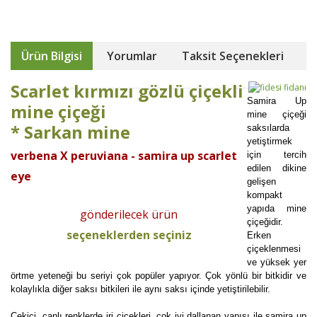
Ürün Bilgisi
Yorumlar
Taksit Seçenekleri
Scarlet kırmızı gözlü çiçekli
Samira Up
mine çiçeği
mine çiçeği
* Sarkan mine
saksılarda
yetiştirmek
verbena X peruviana - samira up scarlet
için tercih
edilen dikine
eye
gelişen
kompakt
yapıda mine
gönderilecek ürün
çiçeğidir.
seçeneklerden seçiniz
Erken
çiçeklenmesi
ve yüksek yer
örtme yeteneği bu seriyi çok popüler yapıyor. Çok yönlü bir bitkidir ve
kolaylıkla diğer saksı bitkileri ile aynı saksı içinde yetiştirilebilir.
Çekici, canlı renklerde iri çiçekleri, çok iyi dallanan yapısı ile samira up