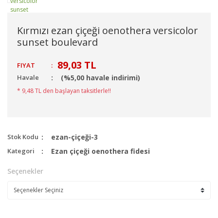
Kırmızı ezan çiçeği oenothera versicolor
sunset boulevard
89,03 TL
FIYAT
:
Havale
(%5,00 havale indirimi)
* 9,48 TL den başlayan taksitlerle!!
Stok Kodu
ezan-çiçeği-3
Kategori
Ezan çiçeği oenothera fidesi
Seçenekler