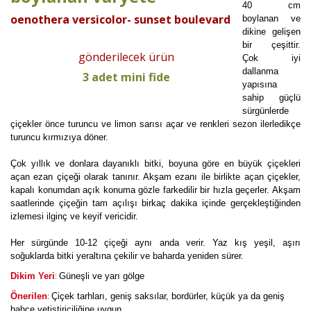
40 cm
oenothera versicolor- sunset boulevard
boylanan ve
dikine gelişen
bir çeşittir.
gönderilecek ürün
Çok iyi
dallanma
3 adet mini fide
yapısına
sahip güçlü
sürgünlerde
çiçekler önce turuncu ve limon sarısı açar ve renkleri sezon ilerledikçe
turuncu kırmızıya döner.
Çok yıllık ve donlara dayanıklı bitki, boyuna göre en büyük çiçekleri
açan ezan çiçeği olarak tanınır. Akşam ezanı ile birlikte açan çiçekler,
kapalı konumdan açık konuma gözle farkedilir bir hızla geçerler. Akşam
saatlerinde çiçeğin tam açılışı birkaç dakika içinde gerçekleştiğinden
izlemesi ilginç ve keyif vericidir.
Her sürgünde 10-12 çiçeği aynı anda verir. Yaz kış yeşil, aşırı
soğuklarda bitki yeraltına çekilir ve baharda yeniden sürer.
:
Dikim Yeri
Güneşli ve yarı gölge
:
Önerilen
Çiçek tarhları, geniş saksılar, bordürler, küçük ya da geniş
bahçe yetiştiriciliğine uygun.