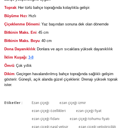
:
Toprak
Her türlü bahçe toprağında kolaylıkla gelişir.
:
Büyüme Hızı
Hızlı
:
Çiçeklenme Dönemi
Yaz başından sonuna dek olan dönemde
:
Bitkinin Maks. Eni
45 cm
:
Bitkinin Maks. Boyu
40 cm
:
Dona Dayanıklılık
Donlara ve aşırı sıcaklara yüksek dayanıklılık
:
İklim Kuşağı
3-8
:
Ömrü
Çok yıllık
:
Dikim
Geçirgen havalandırılmış bahçe toprağında sağlıklı gelişim
gösterir. Güneşli, açık alanda güzel çiçeklenir. Drenajı yüksek toprak
ister.
Etiketler :
Ezan çiçeği
ezan çiçeği izmir
Bu ürüne ilk yorumu siz yapın!
ezan çiçeği özellikleri
ezan çiçeği fiyat
ezan çiçeği fidanı
ezan çiçeği tohumu fiyatı
ezan çiçeği nasıl yetişir
ezan çiçeği yetiştiriciliği
Yorum Yaz