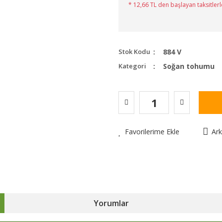
* 12,66 TL den başlayan taksitlerl
Stok Kodu
884 V
Kategori
Soğan tohumu
Favorilerime Ekle
Ar
Yorumlar