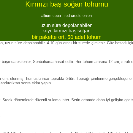
Kırmızı baş soğan tohumu
allium cepa - red creole onion
uzun süre depolanabilen
koyu kırmızı baş soğan
bir pakette ort. 50 adet tohum
, uzun süre depolanabilir. 4-10 gün arası bir sürede çimlenir. Güz hasadı iç
başında ekilenler, Sonbaharda hasat edilir. Her tohum arasına 12 cm, sıralı 
m cm. elenmiş, humuslu ince toprakla örtün. Toprağı çimlenme gerçekleşene kad
alandırdıktan sonra ekim yapın.
r. Sıcak dönemlerde düzenli sulama ister. Serin ortamda daha iyi gelişim göster
.