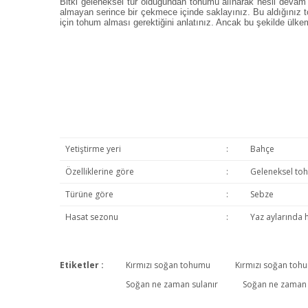
Bitki geleneksel tür olduğundan tohumu alınarak nesli devam ett
almayan serince bir çekmece içinde saklayınız. Bu aldığınız 
için tohum alması gerektiğini anlatınız. Ancak bu şekilde ül
Yetiştirme yeri
:
Bahçe
Özelliklerine göre
:
Geleneksel to
Türüne göre
:
Sebze
Hasat sezonu
:
Yaz aylarında 
Etiketler :
Kırmızı soğan tohumu
Kırmızı soğan toh
Soğan ne zaman sulanır
Soğan ne zaman y