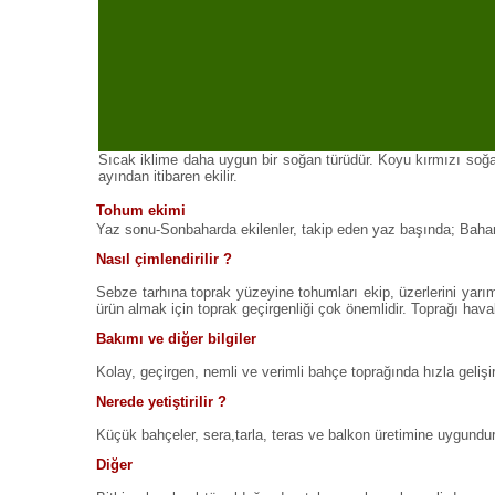
Sıcak iklime daha uygun bir soğan türüdür. Koyu kırmızı soğan
ayından itibaren ekilir.
Tohum ekimi
Yaz sonu-Sonbaharda ekilenler, takip eden yaz başında; Bahar 
Nasıl çimlendirilir ?
Sebze tarhına toprak yüzeyine tohumları ekip, üzerlerini yarı
ürün almak için toprak geçirgenliği çok önemlidir. Toprağı hav
Bakımı ve diğer bilgiler
Kolay, geçirgen, nemli ve verimli bahçe toprağında hızla gelişi
Nerede yetiştirilir ?
Küçük bahçeler, sera,tarla, teras ve balkon üretimine uygundur
Diğer