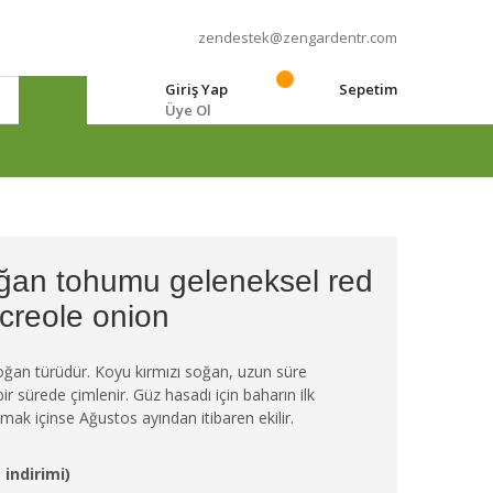
zendestek@zengardentr.com
Giriş Yap
Sepetim
Üye Ol
e
oğan tohumu geleneksel red
creole onion
oğan türüdür. Koyu kırmızı soğan, uzun süre
ir sürede çimlenir. Güz hasadı için baharın ilk
mak içinse Ağustos ayından itibaren ekilir.
 indirimi)