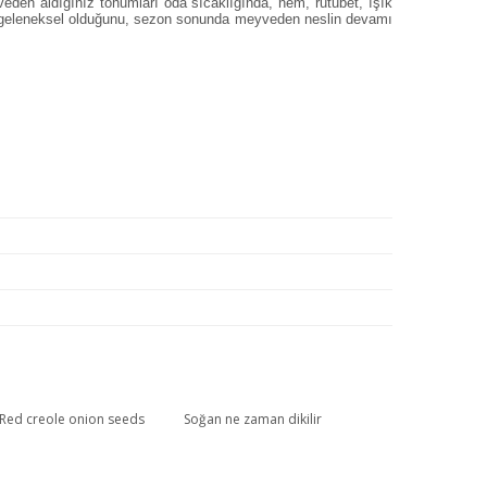
eyveden aldığınız tohumları oda sıcaklığında, nem, rutubet, ışık
mun geleneksel olduğunu, sezon sonunda meyveden neslin devamı
Red creole onion seeds
Soğan ne zaman dikilir