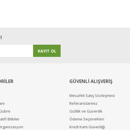
Yorum Yaz
!
KAYIT OL
RİLER
GÜVENLİ ALIŞVERİŞ
Mesafeli Satış Sözleşmesi
anı
Referanslarımız
 Gübre
Gizlilik ve Güvenlik
tifi Bitkiler
Ödeme Seçenekleri
Organizasyon
Kredi Kartı Güvenliği