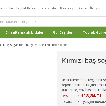
an Sorular
Faydalı Bilgiler
Referanslar
Bize ulaşın
Kargo
İletişim
Çim alternatifi bitkiler
Gül Çeşitleri
Toprak Gübr
mızı baş soğan tohumu geleneksel red creole onion
Kırmızı baş s
Sıcak iklime daha uygun bir s
depolanabilir. 4-10 gün arası b
günlerinde, Yaz başında topla
118,84 TL
FIYAT
:
Havale
(%5,00 havale