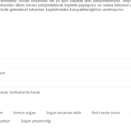
irilebilir. Alınan tohumdan her yıl aynı kalitede bitki yetiştirebilirsiniz. M
tohumları dikim öncesi yetiştirebilecek kişilerle paylaşınız ve onlara tohu
kemizde geleneksel tohumları kaybetmeden koruyabileceğimizi unutmayınız.
hum
hasat, Sonbaharda hasat
um
Kırmızı soğan
Soğan nezaman ekilir
Red creole onion
Bu ürüne ilk yorumu siz yapın!
etişir
Soğan yetiştiriciliği