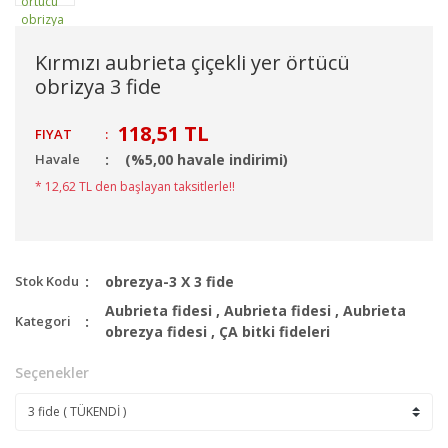
Kırmızı aubrieta çiçekli yer örtücü
obrizya 3 fide
118,51 TL
FIYAT
:
Havale
(%5,00 havale indirimi)
* 12,62 TL den başlayan taksitlerle!!
Stok Kodu
obrezya-3 X 3 fide
Aubrieta fidesi
,
Aubrieta fidesi
,
Aubrieta
Kategori
obrezya fidesi
,
ÇA bitki fideleri
Seçenekler