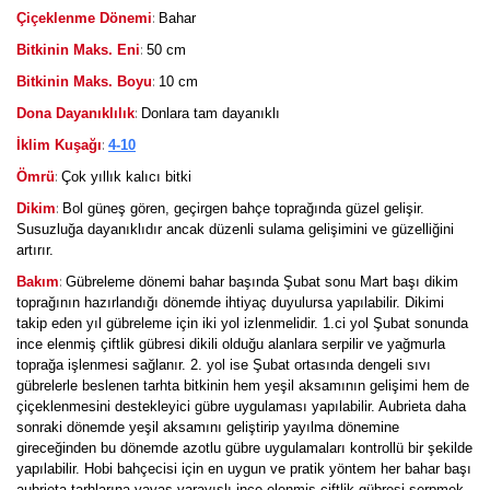
:
Çiçeklenme Dönemi
Bahar
:
Bitkinin Maks. Eni
50 cm
:
Bitkinin Maks. Boyu
10 cm
:
Dona Dayanıklılık
Donlara tam dayanıklı
:
İklim Kuşağı
4-10
:
Ömrü
Çok yıllık kalıcı bitki
:
Dikim
Bol güneş gören, geçirgen bahçe toprağında güzel gelişir.
Susuzluğa dayanıklıdır ancak düzenli sulama gelişimini ve güzelliğini
artırır.
:
Bakım
Gübreleme dönemi bahar başında Şubat sonu Mart başı dikim
toprağının hazırlandığı dönemde ihtiyaç duyulursa yapılabilir. Dikimi
takip eden yıl gübreleme için iki yol izlenmelidir. 1.ci yol Şubat sonunda
ince elenmiş çiftlik gübresi dikili olduğu alanlara serpilir ve yağmurla
toprağa işlenmesi sağlanır. 2. yol ise Şubat ortasında dengeli sıvı
gübrelerle beslenen tarhta bitkinin hem yeşil aksamının gelişimi hem de
çiçeklenmesini destekleyici gübre uygulaması yapılabilir. Aubrieta daha
sonraki dönemde yeşil aksamını geliştirip yayılma dönemine
gireceğinden bu dönemde azotlu gübre uygulamaları kontrollü bir şekilde
yapılabilir. Hobi bahçecisi için en uygun ve pratik yöntem her bahar başı
aubrieta tarhlarına yavaş yarayışlı ince elenmiş çiftlik gübresi serpmek