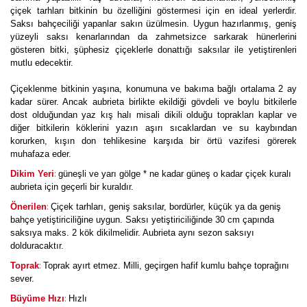
çiçek tarhları bitkinin bu özelliğini göstermesi için en ideal yerlerdir.
Saksı bahçeciliği yapanlar sakın üzülmesin. Uygun hazırlanmış, geniş
yüzeyli saksı kenarlarından da zahmetsizce sarkarak hünerlerini
gösteren bitki, şüphesiz çiçeklerle donattığı saksılar ile yetiştirenleri
mutlu edecektir.
Çiçeklenme bitkinin yaşına, konumuna ve bakıma bağlı ortalama 2 ay
kadar sürer. Ancak aubrieta birlikte ekildiği gövdeli ve boylu bitkilerle
dost olduğundan yaz kış halı misali dikili olduğu toprakları kaplar ve
diğer bitkilerin köklerini yazın aşırı sıcaklardan ve su kaybından
korurken, kışın don tehlikesine karşıda bir örtü vazifesi görerek
muhafaza eder.
:
Dikim Yeri
güneşli ve yarı gölge * ne kadar güneş o kadar çiçek kuralı
aubrieta için geçerli bir kuraldır.
:
Önerilen
Çiçek tarhları, geniş saksılar, bordürler, küçük ya da geniş
bahçe yetiştiriciliğine uygun. Saksı yetiştiriciliğinde 30 cm çapında
saksıya maks. 2 kök dikilmelidir. Aubrieta aynı sezon saksıyı
dolduracaktır.
:
Toprak
Toprak ayırt etmez. Milli, geçirgen hafif kumlu bahçe toprağını
sever.
:
Büyüme Hızı
Hızlı