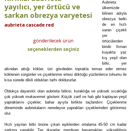
Aubrieta
yayılıcı, yer örtücü ve
ülkemizde
sarkan obrezya varyetesi
bilinen adıyla
obrezya belki
aubrieta cascade red
de en hızlı
saran çiçekli
yer
gönderilecek ürün
örtücülerden
biridir. Ilıman
seçeneklerden seçiniz
kuşakta yaz
kış yeşil olan
bitki, yer
altından attığı kökler, üst gövdeden toprakla temas eder etmez
köklenen sürgünler ve çiçeklenme ertesi döktüğü yüzbinlerce tohumu ile
kısa sürede dikili oldukları tarhı doldururlar.
Oldukça dayanıklı olan aubrieta bitkisi, kuraklığa ve yüksek sıcaklığa
çok yüksek mukavemet gösterir. Küçük zarif ve halı gibi kaplayan yeşil
yapraklarını çiçekler, bahar ayıyla birlikte taçlandırır. Çiçeklenme
döneminde aubrietaların neredeyse yaprakları çiçeklerinden görünmez
olur.
Hızlı yayılan bitki önüne çıkan eşiklerden ortalama 45-50 cm kadar
sarkma yapabilir. Taş duvarlar, merdiven basamakları, yükseltilmiş