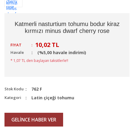
Katmerli nasturtium tohumu bodur kiraz
kırmızı minus dwarf cherry rose
10,02 TL
FIYAT
:
Havale
(%5,00 havale indirimi)
* 1,07 TL den başlayan taksitlerle!!
Stok Kodu
762 F
Kategori
Latin çiçeği tohumu
GELİNCE HABER VER