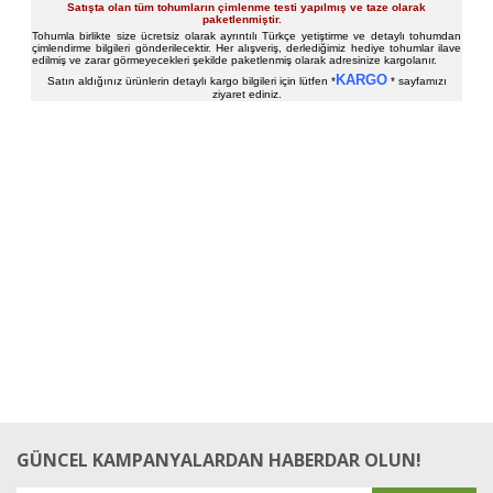
Satışta olan tüm tohumların çimlenme testi yapılmış ve taze olarak
paketlenmiştir.
Tohumla birlikte size ücretsiz olarak ayrıntılı Türkçe yetiştirme ve detaylı tohumdan
çimlendirme bilgileri gönderilecektir. Her alışveriş, derlediğimiz hediye tohumlar ilave
edilmiş ve zarar görmeyecekleri şekilde paketlenmiş olarak adresinize kargolanır.
KARGO
Satın aldığınız ürünlerin detaylı kargo bilgileri için lütfen *
* sayfamızı
ziyaret ediniz.
Bu ürüne ilk yorumu siz yapın!
Yorum Yaz
GÜNCEL KAMPANYALARDAN HABERDAR OLUN!