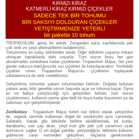
KIRMIZI KİRAZ
KATMERLİ KİRAZ KIRMIZI ÇİÇEKLER
SADECE TEK BİR TOHUMU
BİR SAKSIYI DOLDURAN ÇİÇEKLER
YETİŞTİRMENİZE YETERLİ
bir pakette 10 tohum
TROPAEOLUM, geniş bir ailedir. Zengarden satış sayfalarında pek
çok renk ve çeşit alternatiflerini bulabilirsiniz.
Yetiştirmesi en kolay bitkilerden biridir. Diğer bitkilerin yaşama imkanı
olmayan topraklarda dahi coşarlar. Tüm sezon boyu her gün
aksatmadan sonbahara kadar çiçeklenen Tropaeolum Majus, her yeni
günde saksıya baktığınızda sizi çiçekleri ile karşılayacaktır. Yenilebilir
çiçekler veren Tropaeolum Majus'un, çiçeklerini toplayarak
salatalarınıza da renk verebilirsiniz.
Geliştirilmiş tohumlar yabani tohumlardan farklıdır. Doğada bulunan
yabani anaç bitki genelde sezon başında açar ve tohuma kaçar. Oysa
ev ve bahçe yetiştiriciliği için geliştirilen bitkiler, tüm sezon
çiçeklenmesi, kullanım yerine göre belli bir boya kadar büyümesi ya da
sarkması için geliştirilmişlerdir.
ZenNoktası
: Tropaeolum Majus türleri süs bitkisi olarak yetiştirilse
de, organik tarımda kullanılan doğal bir insektisittir aynı zamanda.
Salatalık, kabak gibi bitkilerle birlikte ekildiklerinde, tel kurdu,
danaburnu, sarı çay akarı, yeşil kurt gibi pek çok zararlının uzak
durmasını sağlar. O en doğal şekilde, yetiştirdiğiniz bitkilerin köküne,
gübresine zarar vermeden gelişirken, ilaçlama gerekmeden