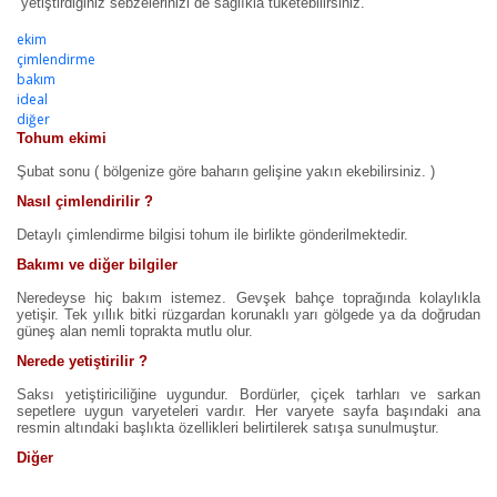
yetiştirdiğiniz sebzelerinizi de sağlıkla tüketebilirsiniz.
ekim
çimlendirme
bakım
ideal
diğer
Tohum ekimi
Şubat sonu ( bölgenize göre baharın gelişine yakın ekebilirsiniz. )
Nasıl çimlendirilir ?
Detaylı çimlendirme bilgisi tohum ile birlikte gönderilmektedir.
Bakımı ve diğer bilgiler
Neredeyse hiç bakım istemez. Gevşek bahçe toprağında kolaylıkla
yetişir. Tek yıllık bitki rüzgardan korunaklı yarı gölgede ya da doğrudan
güneş alan nemli toprakta mutlu olur.
Nerede yetiştirilir ?
Saksı yetiştiriciliğine uygundur. Bordürler, çiçek tarhları ve sarkan
sepetlere uygun varyeteleri vardır. Her varyete sayfa başındaki ana
resmin altındaki başlıkta özellikleri belirtilerek satışa sunulmuştur.
Diğer