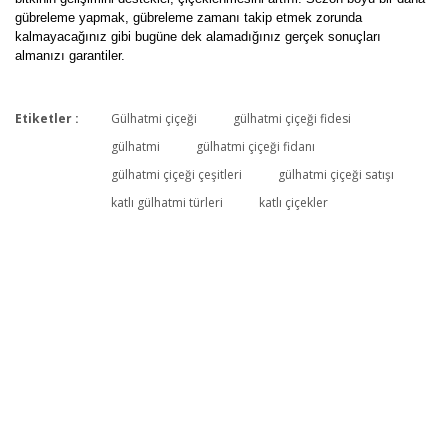
gübreleme yapmak, gübreleme zamanı takip etmek zorunda
kalmayacağınız gibi bugüne dek alamadığınız gerçek sonuçları
almanızı garantiler.
Etiketler :
Gülhatmi çiçeği
gülhatmi çiçeği fidesi
Bu ürüne ilk yorumu siz yapın!
gülhatmi
gülhatmi çiçeği fidanı
gülhatmi çiçeği çeşitleri
gülhatmi çiçeği satışı
katlı gülhatmi türleri
katlı çiçekler
Yorum Yaz