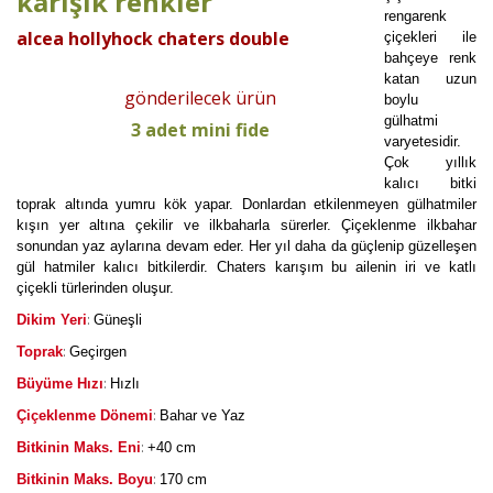
karışık renkler
rengarenk
alcea hollyhock chaters double
çiçekleri ile
bahçeye renk
katan uzun
gönderilecek ürün
boylu
gülhatmi
3 adet mini fide
varyetesidir.
Çok yıllık
kalıcı bitki
toprak altında yumru kök yapar. Donlardan etkilenmeyen gülhatmiler
kışın yer altına çekilir ve ilkbaharla sürerler. Çiçeklenme ilkbahar
sonundan yaz aylarına devam eder. Her yıl daha da güçlenip güzelleşen
gül hatmiler kalıcı bitkilerdir. Chaters karışım bu ailenin iri ve katlı
çiçekli türlerinden oluşur.
:
Dikim Yeri
Güneşli
:
Toprak
Geçirgen
:
Büyüme Hızı
Hızlı
:
Çiçeklenme Dönemi
Bahar ve Yaz
:
Bitkinin Maks. Eni
+40 cm
:
Bitkinin Maks. Boyu
170 cm