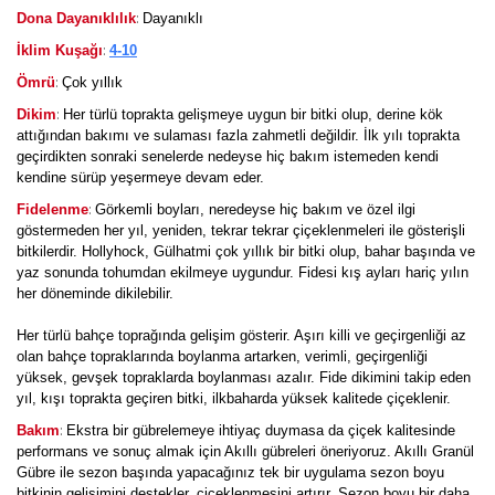
:
Dona Dayanıklılık
Dayanıklı
:
İklim Kuşağı
4-10
:
Ömrü
Çok yıllık
:
Dikim
Her türlü toprakta gelişmeye uygun bir bitki olup, derine kök
attığından bakımı ve sulaması fazla zahmetli değildir. İlk yılı toprakta
geçirdikten sonraki senelerde nedeyse hiç bakım istemeden kendi
kendine sürüp yeşermeye devam eder.
:
Fidelenme
Görkemli boyları, neredeyse hiç bakım ve özel ilgi
göstermeden her yıl, yeniden, tekrar tekrar çiçeklenmeleri ile gösterişli
bitkilerdir. Hollyhock, Gülhatmi çok yıllık bir bitki olup, bahar başında ve
yaz sonunda tohumdan ekilmeye uygundur. Fidesi kış ayları hariç yılın
her döneminde dikilebilir.
Her türlü bahçe toprağında gelişim gösterir. Aşırı killi ve geçirgenliği az
olan bahçe topraklarında boylanma artarken, verimli, geçirgenliği
yüksek, gevşek topraklarda boylanması azalır. Fide dikimini takip eden
yıl, kışı toprakta geçiren bitki, ilkbaharda yüksek kalitede çiçeklenir.
:
Bakım
Ekstra bir gübrelemeye ihtiyaç duymasa da çiçek kalitesinde
performans ve sonuç almak için Akıllı gübreleri öneriyoruz. Akıllı Granül
Gübre ile sezon başında yapacağınız tek bir uygulama sezon boyu
bitkinin gelişimini destekler, çiçeklenmesini artırır. Sezon boyu bir daha