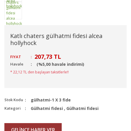
Katlı chaters gülhatmi fidesi alcea
hollyhock
207,73 TL
FIYAT
:
Havale
(%5,00 havale indirimi)
* 22,12 TL den başlayan taksitlerle!!
Stok Kodu
gülhatmi-1 X 3 fide
Kategori
Gülhatmi fidesi
,
Gülhatmi fidesi
GELİNCE HABER VER