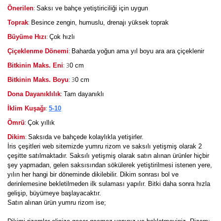
:
Önerilen
Saksı ve bahçe yetiştiriciliği için uygun
:
Toprak
Besince zengin, humuslu, drenajı yüksek toprak
:
Büyüme Hızı
Çok hızlı
:
Çiçeklenme Dönemi
Baharda yoğun ama yıl boyu ara ara çiçeklenir
: 3
Bitkinin Maks. Eni
0 cm
: 3
Bitkinin Maks. Boyu
0 cm
:
Dona Dayanıklılık
Tam dayanıklı
:
İklim Kuşağı
5-10
:
Ömrü
Çok yıllık
:
Dikim
Saksıda ve bahçede kolaylıkla yetişirler.
İris çeşitleri web sitemizde yumru rizom ve saksılı yetişmiş olarak 2
çeşitte satılmaktadır. Saksılı yetişmiş olarak satın alınan ürünler hiçbir
şey yapmadan, gelen saksısından sökülerek yetiştirilmesi istenen yere,
yılın her hangi bir döneminde dikilebilir. Dikim sonrası bol ve
derinlemesine bekletilmeden ilk sulaması yapılır. Bitki daha sonra hızla
gelişip, büyümeye başlayacaktır.
Satın alınan ürün yumru rizom ise;