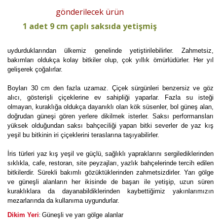
gönderilecek ürün
1 adet 9 cm çaplı saksıda yetişmiş
uydurduklarından ülkemiz genelinde yetiştirilebilirler. Zahmetsiz,
bakımları oldukça kolay bitkiler olup, çok yıllık ömürlüdürler. Her yıl
gelişerek çoğalırlar.
Boyları 30 cm den fazla uzamaz. Çiçek sürgünleri benzersiz ve göz
alıcı, gösterişli çiçeklerine ev sahipliği yaparlar. Fazla su isteği
olmayan, kuraklığa oldukça dayanıklı olan kök süsenler, bol güneş alan,
doğrudan güneşi gören yerlere dikilmek isterler. Saksı performansları
yüksek olduğundan saksı bahçeciliği yapan bitki severler de yaz kış
yeşil bu bitkinin iri çiçeklerini teraslarına taşıyabilirler.
İris türleri yaz kış yeşil ve güçlü, sağlıklı yapraklarını sergilediklerinden
sıklıkla, cafe, restoran, site peyzajları, yazlık bahçelerinde tercih edilen
bitkilerdir. Sürekli bakımlı gözüktüklerinden zahmetsizdirler. Yarı gölge
ve güneşli alanların her ikisinde de başarı ile yetişip, uzun süren
kuraklıklara da dayanabildiklerinden kaybettiğimiz yakınlarımızın
mezarlarında da kullanıma uygundurlar.
:
Dikim Yeri
Güneşli ve yarı gölge alanlar