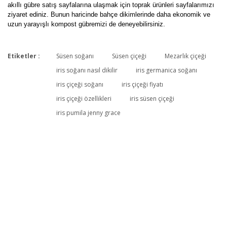
akıllı gübre satış sayfalarına ulaşmak için toprak ürünleri sayfalarımızı
ziyaret ediniz. Bunun haricinde bahçe dikimlerinde daha ekonomik ve
uzun yarayışlı kompost gübremizi de deneyebilirsiniz.
Etiketler :
Süsen soğanı
Süsen çiçeği
Mezarlık çiçeği
Bu ürüne ilk yorumu siz yapın!
iris soğanı nasıl dikilir
iris germanica soğanı
iris çiçeği soğanı
iris çiçeği fiyatı
iris çiçeği özellikleri
iris süsen çiçeği
Yorum Yaz
iris pumila jenny grace