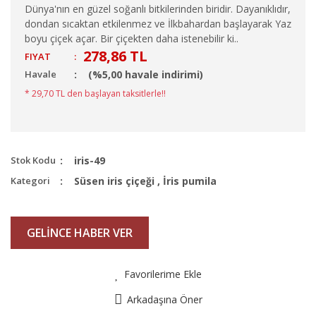
Dünya'nın en güzel soğanlı bitkilerinden biridir. Dayanıklıdır,
dondan sıcaktan etkilenmez ve İlkbahardan başlayarak Yaz
boyu çiçek açar. Bir çiçekten daha istenebilir ki..
278,86 TL
FIYAT
:
Havale
(%5,00 havale indirimi)
* 29,70 TL den başlayan taksitlerle!!
Stok Kodu
iris-49
Kategori
Süsen iris çiçeği
,
İris pumila
GELİNCE HABER VER
Favorilerime Ekle
Arkadaşına Öner