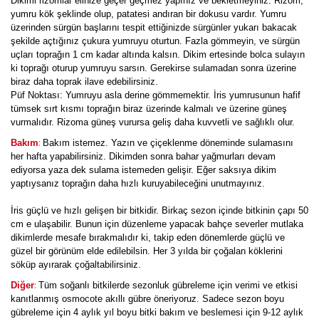
Dikimi rizomlar elinize geçer geçmez yapınız ve bekletmeyiniz. Rizom;
yumru kök şeklinde olup, patatesi andıran bir dokusu vardır. Yumru
üzerinden sürgün başlarını tespit ettiğinizde sürgünler yukarı bakacak
şekilde açtığınız çukura yumruyu oturtun. Fazla gömmeyin, ve sürgün
uçları toprağın 1 cm kadar altında kalsın. Dikim ertesinde bolca sulayın
ki toprağı oturup yumruyu sarsın. Gerekirse sulamadan sonra üzerine
biraz daha toprak ilave edebilirsiniz.
Püf Noktası: Yumruyu asla derine gömmemektir. İris yumrusunun hafif
tümsek sırt kısmı toprağın biraz üzerinde kalmalı ve üzerine güneş
vurmalıdır. Rizoma güneş vurursa geliş daha kuvvetli ve sağlıklı olur.
:
Bakım
Bakım istemez. Yazın ve çiçeklenme döneminde sulamasını
her hafta yapabilirsiniz. Dikimden sonra bahar yağmurları devam
ediyorsa yaza dek sulama istemeden gelişir. Eğer saksıya dikim
yaptıysanız toprağın daha hızlı kuruyabileceğini unutmayınız.
İris güçlü ve hızlı gelişen bir bitkidir. Birkaç sezon içinde bitkinin çapı 50
cm e ulaşabilir. Bunun için düzenleme yapacak bahçe severler mutlaka
dikimlerde mesafe bırakmalıdır ki, takip eden dönemlerde güçlü ve
güzel bir görünüm elde edilebilsin. Her 3 yılda bir çoğalan köklerini
söküp ayırarak çoğaltabilirsiniz.
:
Diğer
Tüm soğanlı bitkilerde sezonluk gübreleme için verimi ve etkisi
kanıtlanmış osmocote akıllı gübre öneriyoruz. Sadece sezon boyu
gübreleme için 4 aylık yıl boyu bitki bakım ve beslemesi için 9-12 aylık