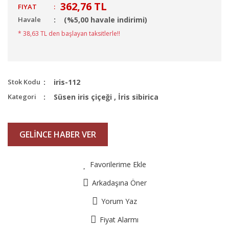
362,76 TL
FIYAT
:
Havale
(%5,00 havale indirimi)
* 38,63 TL den başlayan taksitlerle!!
Stok Kodu
iris-112
Kategori
Süsen iris çiçeği
,
İris sibirica
GELİNCE HABER VER
Favorilerime Ekle
Arkadaşına Öner
Yorum Yaz
Fiyat Alarmı