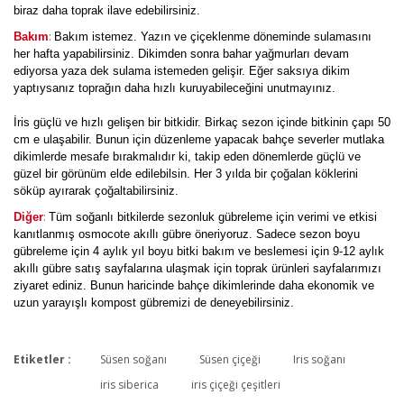
biraz daha toprak ilave edebilirsiniz.
:
Bakım
Bakım istemez. Yazın ve çiçeklenme döneminde sulamasını
her hafta yapabilirsiniz. Dikimden sonra bahar yağmurları devam
ediyorsa yaza dek sulama istemeden gelişir. Eğer saksıya dikim
yaptıysanız toprağın daha hızlı kuruyabileceğini unutmayınız.
İris güçlü ve hızlı gelişen bir bitkidir. Birkaç sezon içinde bitkinin çapı 50
cm e ulaşabilir. Bunun için düzenleme yapacak bahçe severler mutlaka
dikimlerde mesafe bırakmalıdır ki, takip eden dönemlerde güçlü ve
güzel bir görünüm elde edilebilsin. Her 3 yılda bir çoğalan köklerini
söküp ayırarak çoğaltabilirsiniz.
:
Diğer
Tüm soğanlı bitkilerde sezonluk gübreleme için verimi ve etkisi
kanıtlanmış osmocote akıllı gübre öneriyoruz. Sadece sezon boyu
gübreleme için 4 aylık yıl boyu bitki bakım ve beslemesi için 9-12 aylık
akıllı gübre satış sayfalarına ulaşmak için toprak ürünleri sayfalarımızı
ziyaret ediniz. Bunun haricinde bahçe dikimlerinde daha ekonomik ve
uzun yarayışlı kompost gübremizi de deneyebilirsiniz.
Etiketler :
Süsen soğanı
Süsen çiçeği
Iris soğanı
Bu ürüne ilk yorumu siz yapın!
iris siberica
iris çiçeği çeşitleri