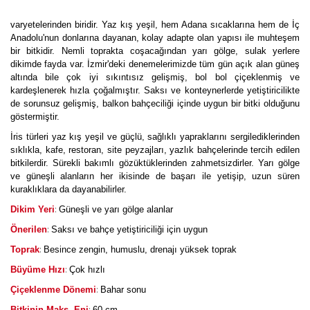
varyetelerinden biridir. Yaz kış yeşil, hem Adana sıcaklarına hem de İç
Anadolu'nun donlarına dayanan, kolay adapte olan yapısı ile muhteşem
bir bitkidir. Nemli toprakta coşacağından yarı gölge, sulak yerlere
dikimde fayda var. İzmir'deki denemelerimizde tüm gün açık alan güneş
altında bile çok iyi sıkıntısız gelişmiş, bol bol çiçeklenmiş ve
kardeşlenerek hızla çoğalmıştır. Saksı ve konteynerlerde yetiştiricilikte
de sorunsuz gelişmiş, balkon bahçeciliği içinde uygun bir bitki olduğunu
göstermiştir.
İris türleri yaz kış yeşil ve güçlü, sağlıklı yapraklarını sergilediklerinden
sıklıkla, kafe, restoran, site peyzajları, yazlık bahçelerinde tercih edilen
bitkilerdir. Sürekli bakımlı gözüktüklerinden zahmetsizdirler. Yarı gölge
ve güneşli alanların her ikisinde de başarı ile yetişip, uzun süren
kuraklıklara da dayanabilirler.
:
Dikim Yeri
Güneşli ve yarı gölge alanlar
:
Önerilen
Saksı ve bahçe yetiştiriciliği için uygun
:
Toprak
Besince zengin, humuslu, drenajı yüksek toprak
:
Büyüme Hızı
Çok hızlı
:
Çiçeklenme Dönemi
Bahar sonu
:
Bitkinin Maks. Eni
60 cm