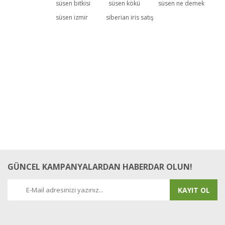
süsen bitkisi
süsen kökü
süsen ne demek
süsen izmir
siberian iris satış
Yorum Yaz
GÜNCEL KAMPANYALARDAN HABERDAR OLUN!
KAYIT OL