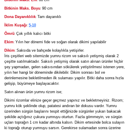
:
Bitkinin Maks. Boyu
90 cm
:
Dona Dayanıklılık
Tam dayanıklı
:
İklim Kuşağı
5-10
:
Ömrü
Çok yıllık kalıcı bitki
:
Ekim
Yılın her dönemi fide ve soğan olarak dikimi yapılabilir
:
Dikim
Saksıda ve bahçede kolaylıkla yetişirler.
İris çeşitleri web sitemizde yumru rizom ve saksılı yetişmiş olarak 2
çeşitte satılmaktadır. Saksılı yetişmiş olarak satın alınan ürünler hiçbir
şey yapmadan, gelen saksısından sökülerek yetiştirilmesi istenen yere,
yılın her hangi bir döneminde dikilebilir. Dikim sonrası bol ve
derinlemesine bekletilmeden ilk sulaması yapılır. Bitki daha sonra hızla
gelişip, büyümeye başlayacaktır.
Satın alınan ürün yumru rizom ise;
Dikimi rizomlar elinize geçer geçmez yapınız ve bekletmeyiniz. Rizom;
yumru kök şeklinde olup, patatesi andıran bir dokusu vardır. Yumru
üzerinden sürgün başlarını tespit ettiğinizde sürgünler yukarı bakacak
şekilde açtığınız çukura yumruyu oturtun. Fazla gömmeyin, ve sürgün
uçları toprağın 1 cm kadar altında kalsın. Dikim ertesinde bolca sulayın
ki toprağı oturup yumruyu sarsın. Gerekirse sulamadan sonra üzerine