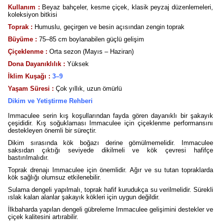
Kullanım :
Beyaz bahçeler, kesme çiçek, klasik peyzaj düzenlemeleri,
koleksiyon bitkisi
Toprak :
Humuslu, geçirgen ve besin açısından zengin toprak
Büyüme :
75–85 cm boylanabilen güçlü gelişim
Çiçeklenme :
Orta sezon (Mayıs – Haziran)
Dona Dayanıklılık :
Yüksek
İklim Kuşağı :
3–9
Yaşam Süresi :
Çok yıllık, uzun ömürlü
Dikim ve Yetiştirme Rehberi
Immaculee serin kış koşullarından fayda gören dayanıklı bir şakayık
çeşididir. Kış soğuklaması Immaculee için çiçeklenme performansını
destekleyen önemli bir süreçtir.
Dikim sırasında kök boğazı derine gömülmemelidir. Immaculee
saksıdan çıktığı seviyede dikilmeli ve kök çevresi hafifçe
bastırılmalıdır.
Toprak drenajı Immaculee için önemlidir. Ağır ve su tutan topraklarda
kök sağlığı olumsuz etkilenebilir.
Sulama dengeli yapılmalı, toprak hafif kurudukça su verilmelidir. Sürekli
ıslak kalan alanlar şakayık kökleri için uygun değildir.
İlkbaharda yapılan dengeli gübreleme Immaculee gelişimini destekler ve
çiçek kalitesini artırabilir.