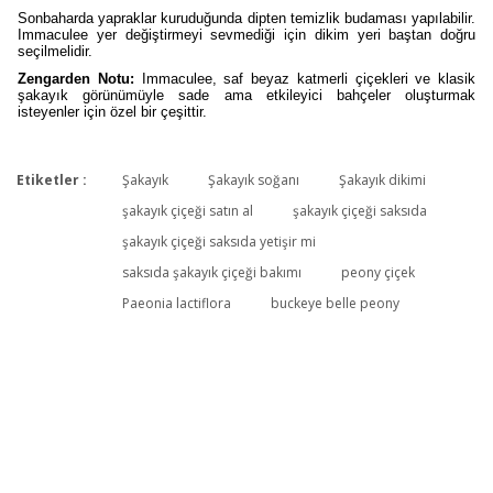
Sonbaharda yapraklar kuruduğunda dipten temizlik budaması yapılabilir.
Immaculee yer değiştirmeyi sevmediği için dikim yeri baştan doğru
seçilmelidir.
Zengarden Notu:
Immaculee, saf beyaz katmerli çiçekleri ve klasik
şakayık görünümüyle sade ama etkileyici bahçeler oluşturmak
isteyenler için özel bir çeşittir.
Etiketler :
Şakayık
Şakayık soğanı
Şakayık dikimi
Bu ürüne ilk yorumu siz yapın!
şakayık çiçeği satın al
şakayık çiçeği saksıda
şakayık çiçeği saksıda yetişir mi
saksıda şakayık çiçeği bakımı
peony çiçek
Yorum Yaz
Paeonia lactiflora
buckeye belle peony