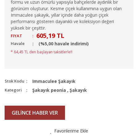
formu ve uzun ömürlü yapısıyla bahçelerde aydınlık bir
görünüm oluşturur. Kesme çiçek kullanımına uygun olan
Immaculee şakayık, yıllar içinde daha yoğun çiçek
performansı gösteren dayanıklı ve koleksiyon değeri
yüksek bir çeşittir.
605,19 TL
FIYAT
:
Havale
(%5,00 havale indirimi)
* 64,45 TL den başlayan taksitlerle!!
Stok Kodu
Immaculee Şakayık
Kategori
Şakayık peonia
,
Şakayık
GELİNCE HABER VER
Favorilerime Ekle