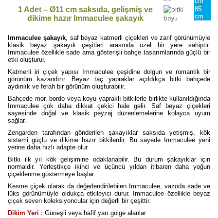
cm
1 Adet – Ø11 cm saksıda, gelişmiş ve
85
cm
dikime hazır Immaculee şakayık
Immaculee şakayık
, saf beyaz katmerli çiçekleri ve zarif görünümüyle
klasik beyaz şakayık çeşitleri arasında özel bir yere sahiptir.
Immaculee özellikle sade ama gösterişli bahçe tasarımlarında güçlü bir
etki oluşturur.
Katmerli iri çiçek yapısı Immaculee çeşidine dolgun ve romantik bir
görünüm kazandırır. Beyaz taç yapraklar açıldıkça bitki bahçede
aydınlık ve ferah bir görünüm oluşturabilir.
Bahçede mor, bordo veya koyu yapraklı bitkilerle birlikte kullanıldığında
Immaculee çok daha dikkat çekici hale gelir. Saf beyaz çiçekleri
sayesinde doğal ve klasik peyzaj düzenlemelerine kolayca uyum
sağlar.
Zengarden tarafından gönderilen şakayıklar saksıda yetişmiş, kök
sistemi güçlü ve dikime hazır bitkilerdir. Bu sayede Immaculee yeni
yerine daha hızlı adapte olur.
Bitki ilk yıl kök gelişimine odaklanabilir. Bu durum şakayıklar için
normaldir. Yerleştikçe ikinci ve üçüncü yıldan itibaren daha yoğun
çiçeklenme göstermeye başlar.
Kesme çiçek olarak da değerlendirilebilen Immaculee, vazoda sade ve
lüks görünümüyle oldukça etkileyici durur. Immaculee özellikle beyaz
çiçek seven koleksiyoncular için değerli bir çeşittir.
Dikim Yeri :
Güneşli veya hafif yarı gölge alanlar