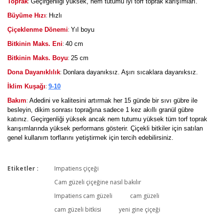
:
Toprak
Geçirgenliği yüksek, nem tutumu iyi torf toprak karışımları.
:
Büyüme Hızı
Hızlı
:
Çiçeklenme Dönemi
Yıl boyu
:
Bitkinin Maks. Eni
40 cm
:
Bitkinin Maks. Boyu
25 cm
:
Dona Dayanıklılık
Donlara dayanıksız. Aşırı sıcaklara dayanıksız.
:
İklim Kuşağı
9-10
:
Bakım
Adedini ve kalitesini artırmak her 15 günde bir sıvı gübre ile
besleyin, dikim sonrası toprağına sadece 1 kez akıllı granül gübre
katınız. Geçirgenliği yüksek ancak nem tutumu yüksek tüm torf toprak
karışımlarında yüksek performans gösterir. Çiçekli bitkiler için satılan
genel kullanım torflarını yetiştirmek için tercih edebilirsiniz.
Etiketler :
Impatiens çiçeği
Bu ürüne ilk yorumu siz yapın!
Cam güzeli çiçeğine nasıl bakılır
Impatiens cam güzeli
cam güzeli
cam güzeli bitkisi
yeni gine çiçeği
Yorum Yaz