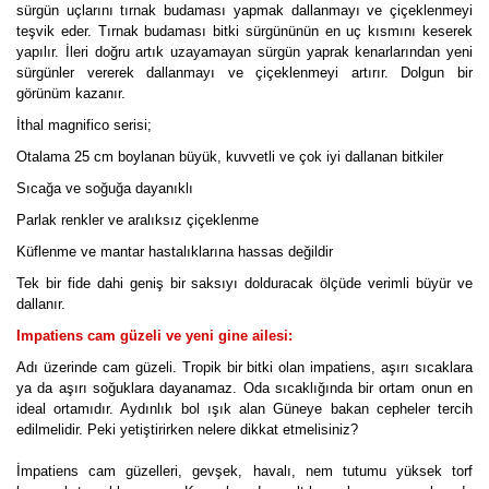
sürgün uçlarını tırnak budaması yapmak dallanmayı ve çiçeklenmeyi
teşvik eder. Tırnak budaması bitki sürgününün en uç kısmını keserek
yapılır. İleri doğru artık uzayamayan sürgün yaprak kenarlarından yeni
sürgünler vererek dallanmayı ve çiçeklenmeyi artırır. Dolgun bir
görünüm kazanır.
İthal magnifico serisi;
Otalama 25 cm boylanan büyük, kuvvetli ve çok iyi dallanan bitkiler
Sıcağa ve soğuğa dayanıklı
Parlak renkler ve aralıksız çiçeklenme
Küflenme ve mantar hastalıklarına hassas değildir
Tek bir fide dahi geniş bir saksıyı dolduracak ölçüde verimli büyür ve
dallanır.
Impatiens cam güzeli ve yeni gine ailesi:
Adı üzerinde cam güzeli. Tropik bir bitki olan impatiens, aşırı sıcaklara
ya da aşırı soğuklara dayanamaz. Oda sıcaklığında bir ortam onun en
ideal ortamıdır. Aydınlık bol ışık alan Güneye bakan cepheler tercih
edilmelidir. Peki yetiştirirken nelere dikkat etmelisiniz?
İmpatiens cam güzelleri, gevşek, havalı, nem tutumu yüksek torf