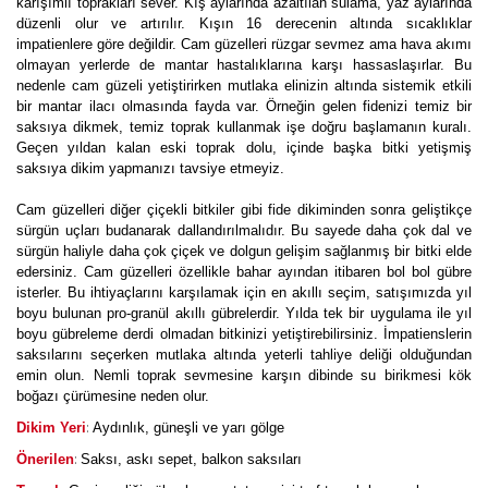
karışımlı toprakları sever. Kış aylarında azaltılan sulama, yaz aylarında
düzenli olur ve artırılır. Kışın 16 derecenin altında sıcaklıklar
impatienlere göre değildir. Cam güzelleri rüzgar sevmez ama hava akımı
olmayan yerlerde de mantar hastalıklarına karşı hassaslaşırlar. Bu
nedenle cam güzeli yetiştirirken mutlaka elinizin altında sistemik etkili
bir mantar ilacı olmasında fayda var. Örneğin gelen fidenizi temiz bir
saksıya dikmek, temiz toprak kullanmak işe doğru başlamanın kuralı.
Geçen yıldan kalan eski toprak dolu, içinde başka bitki yetişmiş
saksıya dikim yapmanızı tavsiye etmeyiz.
Cam güzelleri diğer çiçekli bitkiler gibi fide dikiminden sonra geliştikçe
sürgün uçları budanarak dallandırılmalıdır. Bu sayede daha çok dal ve
sürgün haliyle daha çok çiçek ve dolgun gelişim sağlanmış bir bitki elde
edersiniz. Cam güzelleri özellikle bahar ayından itibaren bol bol gübre
isterler. Bu ihtiyaçlarını karşılamak için en akıllı seçim, satışımızda yıl
boyu bulunan pro-granül akıllı gübrelerdir. Yılda tek bir uygulama ile yıl
boyu gübreleme derdi olmadan bitkinizi yetiştirebilirsiniz. İmpatienslerin
saksılarını seçerken mutlaka altında yeterli tahliye deliği olduğundan
emin olun. Nemli toprak sevmesine karşın dibinde su birikmesi kök
boğazı çürümesine neden olur.
:
Dikim Yeri
Aydınlık, güneşli ve yarı gölge
:
Önerilen
Saksı, askı sepet, balkon saksıları