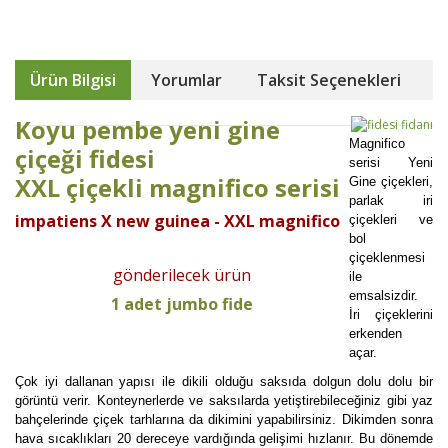
Ürün Bilgisi
Yorumlar
Taksit Seçenekleri
Koyu pembe yeni gine
Magnifico
çiçeği fidesi
serisi Yeni
XXL çiçekli magnifico serisi
Gine çiçekleri,
parlak iri
impatiens X new guinea - XXL magnifico
çiçekleri ve
bol
çiçeklenmesi
gönderilecek ürün
ile
emsalsizdir.
1 adet jumbo fide
İri çiçeklerini
erkenden
açar.
Çok iyi dallanan yapısı ile dikili olduğu saksıda dolgun dolu dolu bir
görüntü verir. Konteynerlerde ve saksılarda yetiştirebileceğiniz gibi yaz
bahçelerinde çiçek tarhlarına da dikimini yapabilirsiniz. Dikimden sonra
hava sıcaklıkları 20 dereceye vardığında gelişimi hızlanır. Bu dönemde