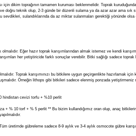
ası için dikim toprağının tamamen kuruması beklenmelidir. Toprak kuruduğun
eal ve doğru teknik olup, 2-3 günde bir düzenli sulama ya da azar azar ama sık 
u sevdikleri, sulandıklarında da az miktar sulanmaları gerektiği yönünde olsa
k olmalıdır. Eğer hazır toprak karışımlarından almak istemez ve kendi karışı
 karışımları her yetiştiricide farklı sonuçlar verebilir. Bitki sağlığı sadece topr
olmalıdır. Toprak karışımınızı bu bitkilere uygun geçirgenlikte hazırlamak iç
n oluşmalıdır. Örneğin lithops gibi bitkileri sadece elenmiş ponzada yetiştirme
hindistan cevizi torfu + %10 perlit
a + % 10 torf + % 5 perlit ** Bu bizim kullandığımız oran olup, anaç bitkileri
apılmalıdır.
Tüm üretimde gübreleme sadece 8-9 aylık ve 3-4 aylık osmocote gübre karışımı