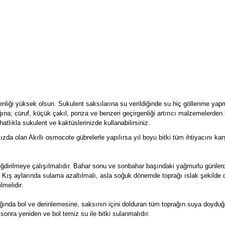
enliği yüksek olsun. Sukulent saksılarına su verildiğinde su hiç göllenme yap
ğına; cüruf, küçük çakıl, ponza ve benzeri geçirgenliği artırıcı malzemelerden 
atlıkla sukulent ve kaktüslerinizde kullanabilirsiniz.
mızda olan Akıllı osmocote gübrelerle yapılırsa yıl boyu bitki tüm ihtiyacını kar
değdirilmeye çalışılmalıdır. Bahar sonu ve sonbahar başındaki yağmurlu günle
. Kış aylarında sulama azaltılmalı, asla soğuk dönemde toprağı ıslak şekilde
lmelidir.
ğında bol ve derinlemesine, saksının içini dolduran tüm toprağın suya doyduğ
sonra yeniden ve bol temiz su ile bitki sulanmalıdır.