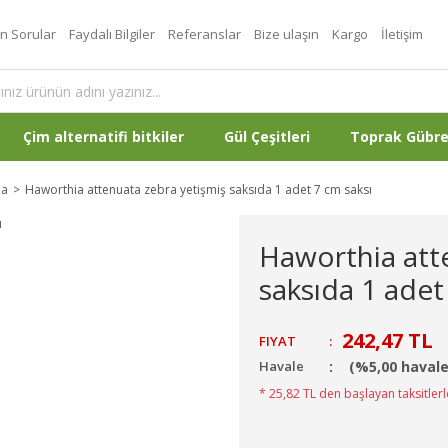
an Sorular
Faydalı Bilgiler
Referanslar
Bize ulaşın
Kargo
İletişim
Çim alternatifi bitkiler
Gül Çeşitleri
Toprak Gübr
ia
Haworthia attenuata zebra yetişmiş saksıda 1 adet 7 cm saksı
Haworthia att
saksıda 1 adet
242,47 TL
FIYAT
:
Havale
(%5,00 havale
* 25,82 TL den başlayan taksitlerl