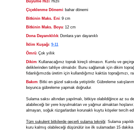
:
Büyüme Hızı
Hızlı
:
Çiçeklenme Dönemi
bahar dönemi
:
Bitkinin Maks. Eni
9 cm
:
Bitkinin Maks. Boyu
12 cm
:
Dona Dayanıklılık
Donlara yarı dayanıklı
:
İklim Kuşağı
9-11
:
Ömrü
Çok yıllık
:
Dikim
Kullanacağınız toprak kireçli olmasın. Kumlu ve geçirg
deliklerinden tahliye olmalıdır. Bunu sağlamak için dikim topra
fidanlığımızda üretim için kullandığımız kaktüs toprağımızı, rah
:
Bakım
Bitki en güzel saksıda yetiştirilir. Gübreleme satışları
boyunca gübreleme yapmak doğrudur.
Sulama saksı altından yapılmalı, bitkiye olabildiğince az su 
alabileceği bir yere koyulmaktan ve yağmur almaktan hoşlanır
almayan, soğuk rüzgarlardan korunaklı kuytu köşeler tercih edi
Tüm sukulent bitkilerde geçerli sulama tekniği
: Sulama yapıldı
kuru kalmış olabileceği düşünülür ise ilk sulamadan 15 dakika 