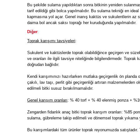
Bu şekilde sulama yapıldıktan sonra bitkinin yeniden sulanm
tarif edildiği gibi bolca yapılmalıdır. Bu sulama tekniği en id
kapmasına yol açar. Genel inanış kaktüs ve sukulentlerin az s
daima bol ancak saksı toprağı her kuruduğunda yapılmalıdır.
:
Diğer
Toprak karışımı tavsiyeleri
:
Sukulent ve kaktüslerde toprak olabildiğince geçirgen ve süze
ve oranları ile ilgili tavsiye niteliğinde bilgilendirmedir. Toprak
doğrudan bağlıdır.
Kendi karışımınızı hazırlarken mutlaka geçirgenlik ön planda 
çakılı, lav taşı, perlit gibi geçirgenliği artıran malzemelerde
edilmeli bitki susuz bırakılmamalıdır.
Genel karışım oranları
: % 40 torf + % 40 elenmiş ponza + %10 
Zengarden fidanlık anaç bitki toprak karışım oranları: %85 ponz
sulama, gübreleme takip edilmeli ve dönemsel toprak yıkama y
Bu karışımlardaki tüm ürünler toprak reyonumuzda satıştadır. 