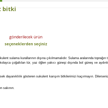
 bitki
gönderilecek ürün
seçeneklerden seçiniz
ukulent sulama kurallarının dışına çıkılmamalıdır. Sulama aralarında toprağın
e kolayca çoğaltılan tür, yaz öğlen yakıcı güneşi dışında bol güneş ve aydın
ek dayanıklılık gösteren sukulent karışım bitkilerimizi kaçırmayın. Dilerseni
en sakının.