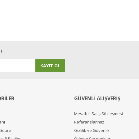
Bu ürüne ilk yorumu siz yapın!
Yorum Yaz
!
KAYIT OL
RİLER
GÜVENLİ ALIŞVERİŞ
Mesafeli Satış Sözleşmesi
anı
Referanslarımız
 Gübre
Gizlilik ve Güvenlik
tifi Bitkiler
Ödeme Seçenekleri