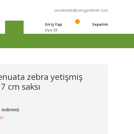
zendestek@zengardentr.com
Giriş Yap
Sepetim
Üye Ol
e
enuata zebra yetişmiş
 7 cm saksı
 indirimi)
e!!