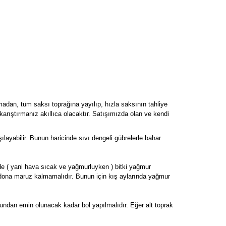
madan, tüm saksı toprağına yayılıp, hızla saksının tahliye
karıştırmanız akıllıca olacaktır. Satışımızda olan ve kendi
şılayabilir. Bunun haricinde sıvı dengeli gübrelerle bahar
rde ( yani hava sıcak ve yağmurluyken ) bitki yağmur
 dona maruz kalmamalıdır. Bunun için kış aylarında yağmur
undan emin olunacak kadar bol yapılmalıdır. Eğer alt toprak