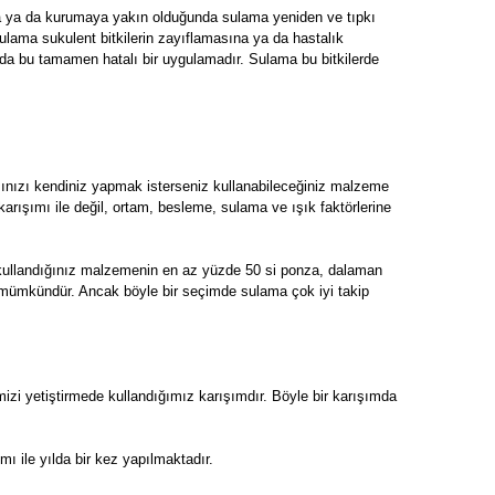
da ya da kurumaya yakın olduğunda sulama yeniden ve tıpkı
sulama sukulent bitkilerin zayıflamasına ya da hastalık
 da bu tamamen hatalı bir uygulamadır. Sulama bu bitkilerde
mınızı kendiniz yapmak isterseniz kullanabileceğiniz malzeme
ak karışımı ile değil, ortam, besleme, sulama ve ışık faktörlerine
in kullandığınız malzemenin en az yüzde 50 si ponza, dalaman
niz mümkündür. Ancak böyle bir seçimde sulama çok iyi takip
mizi yetiştirmede kullandığımız karışımdır. Böyle bir karışımda
 ile yılda bir kez yapılmaktadır.