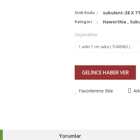
Stok Kodu
sukulent-38 X 7'l
Kategori
Haworthia
,
Suku
Seçenekler
GELİNCE HABER VER
Favorilerime Ekle
Ar
Yorumlar