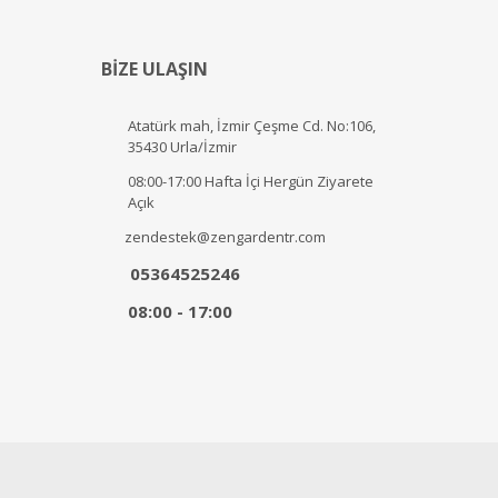
BİZE ULAŞIN
Atatürk mah, İzmir Çeşme Cd. No:106,
35430 Urla/İzmir
08:00-17:00 Hafta İçi Hergün Ziyarete
Açık
zendestek@zengardentr.com
05364525246
08:00 - 17:00