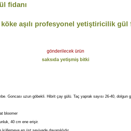
l fidanı
köke aşılı profesyonel yetiştiricilik gül 
gönderilecek ürün
saksıda yetişmiş bitki
mbe. Goncası uzun göbekli. Hibrit çay gülü. Taç yaprak sayısı 26-40, dolgun g
eat bloomer
unluk, 40 cm ene erişir.
e küllemeye en üst seviyede dayanıklıdır.