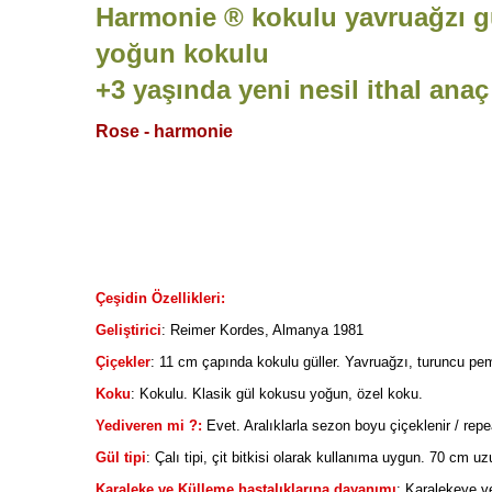
Harmonie
® kokulu yavruağzı gü
yoğun kokulu
+3 yaşında yeni nesil ithal anaç 
Rose - harmonie
Çeşidin Özellikleri:
Geliştirici
: Reimer Kordes, Almanya 1981
Çiçekler
: 11 cm çapında kokulu güller. Yavruağzı, turuncu pe
Koku
: Kokulu. Klasik gül kokusu yoğun, özel koku.
Yediveren mi ?:
Evet. Aralıklarla sezon boyu çiçeklenir / rep
Gül tipi
: Çalı tipi, çit bitkisi olarak kullanıma uygun. 70 cm uz
Karaleke ve Külleme hastalıklarına dayanımı
: Karalekeye v