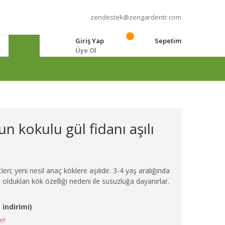
zendestek@zengardentr.com
Giriş Yap
Sepetim
Üye Ol
e
 kokulu gül fidanı aşılı
eri; yeni nesil anaç köklere aşılıdır. 3-4 yaş aralığında
 oldukları kök özelliği nedeni ile susuzluğa dayanırlar.
 indirimi)
e!!