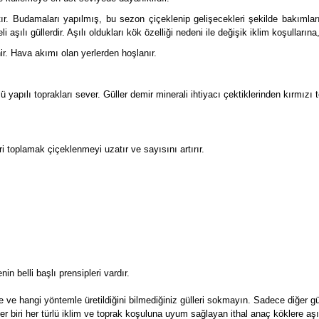
ır. Budamaları yapılmış, bu sezon çiçeklenip gelişecekleri şekilde bakımları 
aşılı güllerdir. Aşılı oldukları kök özelliği nedeni ile değişik iklim koşulları
ir. Hava akımı olan yerlerden hoşlanır.
 yapılı toprakları sever. Güller demir minerali ihtiyacı çektiklerinden kırmızı 
 toplamak çiçeklenmeyi uzatır ve sayısını artırır.
in belli başlı prensipleri vardır.
rede ve hangi yöntemle üretildiğini bilmediğiniz gülleri sokmayın. Sadece diğer g
 Her biri her türlü iklim ve toprak koşuluna uyum sağlayan ithal anaç köklere aşıl