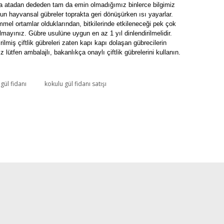
ma atadan dededen tam da emin olmadığımız binlerce bilgimiz
un hayvansal gübreler toprakta geri dönüşürken ısı yayarlar.
mel ortamlar olduklarından, bitkilerinde etkileneceği pek çok
mayınız. Gübre usulüne uygun en az 1 yıl dinlendirilmelidir.
ilmiş çiftlik gübreleri zaten kapı kapı dolaşan gübrecilerin
ütfen ambalajlı, bakanlıkça onaylı çiftlik gübrelerini kullanın.
gül fidanı
kokulu gül fidanı satışı