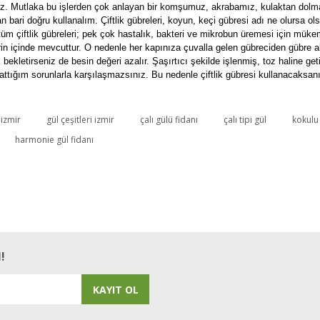
yoruz. Mutlaka bu işlerden çok anlayan bir komşumuz, akrabamız, kulaktan dol
ri doğru kullanalım. Çiftlik gübreleri, koyun, keçi gübresi adı ne olursa ols
üm çiftlik gübreleri; pek çok hastalık, bakteri ve mikrobun üremesi için mükem
rin içinde mevcuttur. O nedenle her kapınıza çuvalla gelen gübreciden gübre al
kletirseniz de besin değeri azalır. Şaşırtıcı şekilde işlenmiş, toz haline getir
ığım sorunlarla karşılaşmazsınız. Bu nedenle çiftlik gübresi kullanacaksanız l
 izmir
gül çeşitleri izmir
çalı gülü fidanı
çalı tipi gül
kokulu 
Bu ürüne ilk yorumu siz yapın!
harmonie gül fidanı
Yorum Yaz
!
KAYIT OL