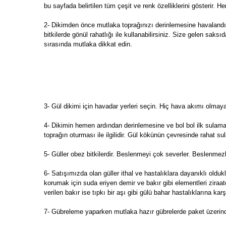
bu sayfada belirtilen tüm çeşit ve renk özelliklerini gösterir. He
2- Dikimden önce mutlaka toprağınızı derinlemesine havalandır
bitkilerde gönül rahatlığı ile kullanabilirsiniz. Size gelen s
sırasında mutlaka dikkat edin.
3- Gül dikimi için havadar yerleri seçin. Hiç hava akımı olma
4- Dikimin hemen ardından derinlemesine ve bol bol ilk sulama
toprağın oturması ile ilgilidir. Gül kökünün çevresinde rahat s
5- Güller obez bitkilerdir. Beslenmeyi çok severler. Beslenmezl
6- Satışımızda olan güller ithal ve hastalıklara dayanıklı oldukla
korumak için suda eriyen demir ve bakır gibi elementleri zira
verilen bakır ise tıpkı bir aşı gibi gülü bahar hastalıklarına kar
7- Gübreleme yaparken mutlaka hazır gübrelerde paket üzerinde 