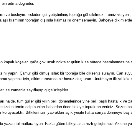
r biri adına doğrudur.
ın ve besleyin. Eskiden gül yetiştirilmiş toprağa gül dikilmez. Temiz ve yeni
aksıda aşı kısmının toprağın dışında kalmasını önemsemeyin. Bahçeye dikimlerd
yan kapalı köşeler, ışığa çok uzak noktalar gülün kısa sürede hastalanmasına 
sını yapın. Çamur gibi olmuş ıslak bir toprağa bile dikseniz sulayın. Can suy
ulama yapmak için, dikim sırasında bir havuz oluşturun. Unutmayın ilk yıl kök 
er ise zamanla zayıflayıp güçsüzleşirler.
rı halde, tüm güller gibi yılın belli dönemlerinde yine belli başlı hastalık ve zar
atcinizden temin edip bunları bahardan önce bitkiye topraktan veriniz. Sezon 
şı koruyacaktır. Bitkilerinizin yaprakları açık yeşile hatta sarıya dönmeye başlar
yazan talimatlara uyun. Fazla gübre bitkiyi asla hızlı geliştirmez. Aksine yak