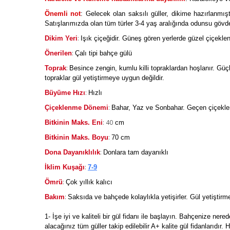
Önemli not
: Gelecek olan saksılı güller, dikime hazırlanmışt
Satışlarımızda olan tüm türler 3-4 yaş aralığında odunsu gövdeli 
:
Dikim Yeri
Işık çiçeğidir. Güneş gören yerlerde güzel çiçeklen
:
Önerilen
Çalı tipi bahçe gülü
:
Toprak
Besince zengin, kumlu killi topraklardan hoşlanır. Güçlü
topraklar gül yetiştirmeye uygun değildir.
:
Büyüme Hızı
Hızlı
:
Çiçeklenme Dönemi
Bahar, Yaz ve Sonbahar. Geçen çiçekleri
: 40
Bitkinin Maks. Eni
cm
:
Bitkinin Maks. Boyu
70 cm
:
Dona Dayanıklılık
Donlara tam dayanıklı
:
İklim Kuşağı
7-9
:
Ömrü
Çok yıllık kalıcı
:
Bakım
Saksıda ve bahçede kolaylıkla yetişirler. Gül yetiştirmen
1- İşe iyi ve kaliteli bir gül fidanı ile başlayın. Bahçenize ne
alacağınız tüm güller takip edilebilir A+ kalite gül fidanlarıdır.