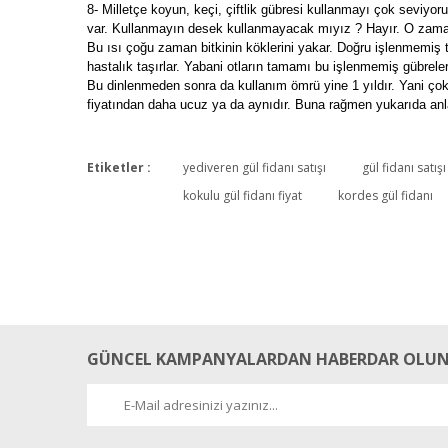
8- Milletçe koyun, keçi, çiftlik gübresi kullanmayı çok sevi
var. Kullanmayın desek kullanmayacak mıyız ? Hayır. O zaman ba
Bu ısı çoğu zaman bitkinin köklerini yakar. Doğru işlenmemiş t
hastalık taşırlar. Yabani otların tamamı bu işlenmemiş gübrele
Bu dinlenmeden sonra da kullanım ömrü yine 1 yıldır. Yani çok be
fiyatından daha ucuz ya da aynıdır. Buna rağmen yukarıda anlatt
Etiketler :
yediveren gül fidanı satışı
gül fidanı satışı
kokulu gül fidanı fiyat
kordes gül fidanı
GÜNCEL KAMPANYALARDAN HABERDAR OLUN