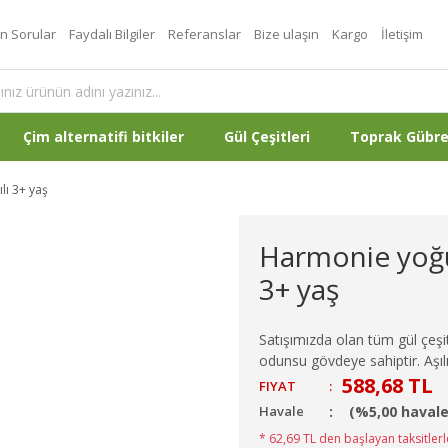
an Sorular
Faydalı Bilgiler
Referanslar
Bize ulaşın
Kargo
İletişim
Çim alternatifi bitkiler
Gül Çeşitleri
Toprak Gübr
lı 3+ yaş
Harmonie yoğun
3+ yaş
Satışımızda olan tüm gül çeşitl
odunsu gövdeye sahiptir. Aşılı
588,68 TL
FIYAT
:
Havale
(%5,00 havale
* 62,69 TL den başlayan taksitlerl