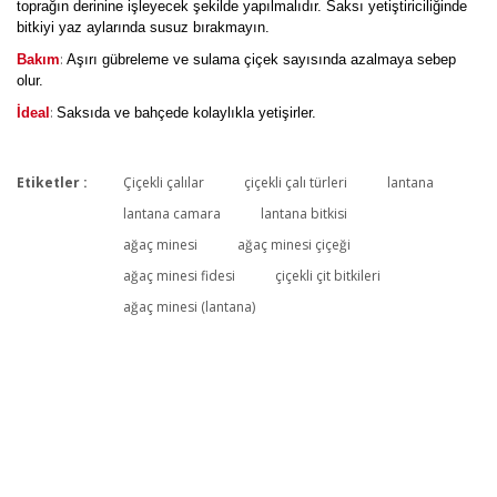
toprağın derinine işleyecek şekilde yapılmalıdır. Saksı yetiştiriciliğinde
bitkiyi yaz aylarında susuz bırakmayın.
:
Bakım
Aşırı gübreleme ve sulama çiçek sayısında azalmaya sebep
olur.
:
İdeal
Saksıda ve bahçede kolaylıkla yetişirler.
Etiketler :
Çiçekli çalılar
çiçekli çalı türleri
lantana
Bu ürüne ilk yorumu siz yapın!
lantana camara
lantana bitkisi
ağaç minesi
ağaç minesi çiçeği
ağaç minesi fidesi
çiçekli çit bitkileri
Yorum Yaz
ağaç minesi (lantana)