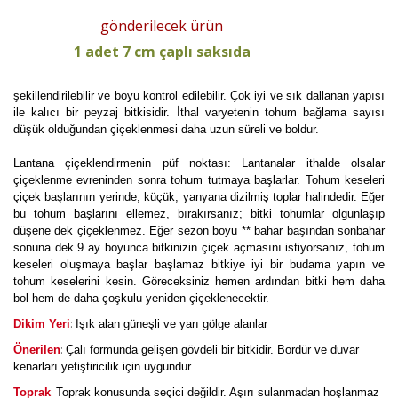
gönderilecek ürün
1 adet 7 cm çaplı saksıda
şekillendirilebilir ve boyu kontrol edilebilir. Çok iyi ve sık dallanan yapısı
ile kalıcı bir peyzaj bitkisidir. İthal varyetenin tohum bağlama sayısı
düşük olduğundan çiçeklenmesi daha uzun süreli ve boldur.
Lantana çiçeklendirmenin püf noktası: Lantanalar ithalde olsalar
çiçeklenme evreninden sonra tohum tutmaya başlarlar. Tohum keseleri
çiçek başlarının yerinde, küçük, yanyana dizilmiş toplar halindedir. Eğer
bu tohum başlarını ellemez, bırakırsanız; bitki tohumlar olgunlaşıp
düşene dek çiçeklenmez. Eğer sezon boyu ** bahar başından sonbahar
sonuna dek 9 ay boyunca bitkinizin çiçek açmasını istiyorsanız, tohum
keseleri oluşmaya başlar başlamaz bitkiye iyi bir budama yapın ve
tohum keselerini kesin. Göreceksiniz hemen ardından bitki hem daha
bol hem de daha çoşkulu yeniden çiçeklenecektir.
:
Dikim Yeri
Işık alan güneşli ve yarı gölge alanlar
:
Önerilen
Çalı formunda gelişen gövdeli bir bitkidir. Bordür ve duvar
kenarları yetiştiricilik için uygundur.
:
Toprak
Toprak konusunda seçici değildir. Aşırı sulanmadan hoşlanmaz