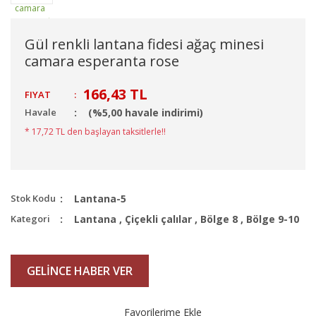
Gül renkli lantana fidesi ağaç minesi
camara esperanta rose
166,43 TL
FIYAT
:
Havale
(%5,00 havale indirimi)
* 17,72 TL den başlayan taksitlerle!!
Stok Kodu
Lantana-5
Kategori
Lantana
,
Çiçekli çalılar
,
Bölge 8
,
Bölge 9-10
GELİNCE HABER VER
Favorilerime Ekle