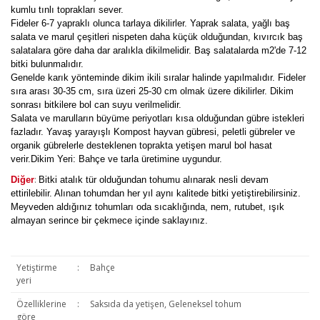
kumlu tınlı toprakları sever.
Fideler 6-7 yapraklı olunca tarlaya dikilirler. Yaprak salata, yağlı baş
salata ve marul çeşitleri nispeten daha küçük olduğundan, kıvırcık baş
salatalara göre daha dar aralıkla dikilmelidir. Baş salatalarda m2'de 7-12
bitki bulunmalıdır.
Genelde karık yönteminde dikim ikili sıralar halinde yapılmalıdır. Fideler
sıra arası 30-35 cm, sıra üzeri 25-30 cm olmak üzere dikilirler. Dikim
sonrası bitkilere bol can suyu verilmelidir.
Salata ve marulların büyüme periyotları kısa olduğundan gübre istekleri
fazladır. Yavaş yarayışlı Kompost hayvan gübresi, peletli gübreler ve
organik gübrelerle desteklenen toprakta yetişen marul bol hasat
verir.Dikim Yeri: Bahçe ve tarla üretimine uygundur.
:
Diğer
Bitki atalık tür olduğundan tohumu alınarak nesli devam
ettirilebilir. Alınan tohumdan her yıl aynı kalitede bitki yetiştirebilirsiniz.
Meyveden aldığınız tohumları oda sıcaklığında, nem, rutubet, ışık
almayan serince bir çekmece içinde saklayınız.
Yetiştirme
:
Bahçe
yeri
Özelliklerine
:
Saksıda da yetişen, Geleneksel tohum
göre