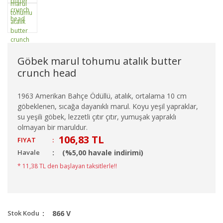
Göbek marul tohumu atalık butter
crunch head
1963 Amerikan Bahçe Ödüllü, atalık, ortalama 10 cm
göbeklenen, sıcağa dayanıklı marul. Koyu yeşil yapraklar,
su yeşili göbek, lezzetli çıtır çıtır, yumuşak yapraklı
olmayan bir maruldur.
106,83 TL
FIYAT
:
Havale
(%5,00 havale indirimi)
* 11,38 TL den başlayan taksitlerle!!
Stok Kodu
866 V