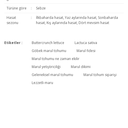
Türüne göre
:
Sebze
Hasat
:
İlkbaharda hasat, Yaz aylarında hasat, Sonbaharda
sezonu
hasat, Kış aylarında hasat, Dört mevsim hasat
Etiketler :
Buttercrunch lettuce
Lactuca sativa
Bu ürüne ilk yorumu siz yapın!
Göbek marul tohumu
Marul fidesi
Marul tohumu ne zaman ekilir
Marul yetiştiriciliği
Marul dikimi
Yorum Yaz
Geleneksel marul tohumu
Marul tohum siparişi
Lezzetli maru