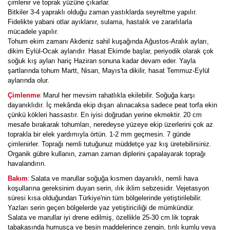
çimlenir ve toprak yüzüne çıkarlar.
Bitkiler 3-4 yapraklı olduğu zaman yastıklarda seyreltme yapılır.
Fidelikte yabani otlar ayıklanır, sulama, hastalık ve zararlılarla
mücadele yapılır.
Tohum ekim zamanı Akdeniz sahil kuşağında Ağustos-Aralık ayları,
dikim Eylül-Ocak aylarıdır. Hasat Ekimde başlar, periyodik olarak çok
soğuk kış ayları hariç Haziran sonuna kadar devam eder. Yayla
şartlarında tohum Martt, Nisan, Mayıs'ta dikilir, hasat Temmuz-Eylül
aylarında olur.
:
Çimlenme
Marul her mevsim rahatlıkla ekilebilir. Soğuğa karşı
dayanıklıdır. İç mekânda ekip dışarı alınacaksa sadece peat torfa ekin
çünkü kökleri hassastır. En iyisi doğrudan yerine ekmektir. 20 cm
mesafe bırakarak tohumları, neredeyse yüzeye ekip üzerlerini çok az
toprakla bir elek yardımıyla örtün. 1-2 mm geçmesin. 7 günde
çimlenirler. Toprağı nemli tutuğunuz müddetçe yaz kış üretebilirsiniz.
Organik gübre kullanın, zaman zaman diplerini çapalayarak toprağı
havalandırın.
:
Bakım
Salata ve marullar soğuğa kısmen dayanıklı, nemli hava
koşullarına gereksinim duyan serin, ılık iklim sebzesidir. Vejetasyon
süresi kısa olduğundan Türkiye'nin tüm bölgelerinde yetiştirilebilir.
Yazları serin geçen bölgelerde yaz yetiştiriciliği de mümkündür.
Salata ve marullar iyi drene edilmiş, özellikle 25-30 cm.lik toprak
tabakasında humusça ve besin maddelerince zengin, tınlı kumlu veya