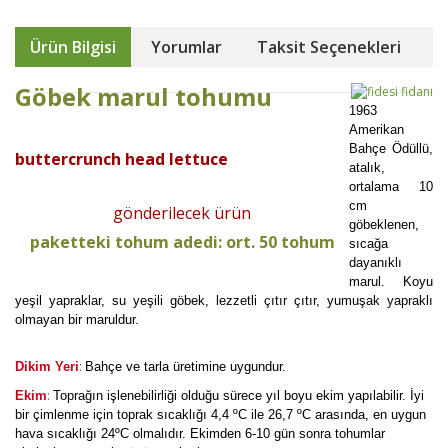
Ürün Bilgisi
Yorumlar
Taksit Seçenekleri
Göbek marul tohumu
1963
Amerikan
Bahçe Ödüllü,
buttercrunch head lettuce
atalık,
ortalama 10
cm
gönderilecek ürün
göbeklenen,
paketteki tohum adedi: ort. 50 tohum
sıcağa
dayanıklı
marul. Koyu
yeşil yapraklar, su yeşili göbek, lezzetli çıtır çıtır, yumuşak yapraklı
olmayan bir maruldur.
:
Dikim Yeri
Bahçe ve tarla üretimine uygundur.
:
Ekim
Toprağın işlenebilirliği olduğu sürece yıl boyu ekim yapılabilir. İyi
bir çimlenme için toprak sıcaklığı 4,4 ºC ile 26,7 ºC arasında, en uygun
hava sıcaklığı 24ºC olmalıdır. Ekimden 6-10 gün sonra tohumlar