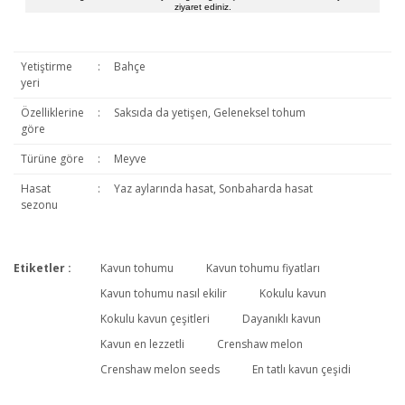
ziyaret ediniz.
Yetiştirme
:
Bahçe
yeri
Özelliklerine
:
Saksıda da yetişen, Geleneksel tohum
göre
Türüne göre
:
Meyve
Hasat
:
Yaz aylarında hasat, Sonbaharda hasat
sezonu
Etiketler :
Kavun tohumu
Kavun tohumu fiyatları
Bu ürüne ilk yorumu siz yapın!
Kavun tohumu nasıl ekilir
Kokulu kavun
Kokulu kavun çeşitleri
Dayanıklı kavun
Kavun en lezzetli
Crenshaw melon
Yorum Yaz
Crenshaw melon seeds
En tatlı kavun çeşidi