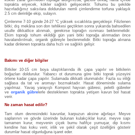
toprakta eriyecek, kökler sağlıklı gelişecektir. Tohumu bu şekilde
hazırladığınız saksılara doldurulan nemli çimlendirme torfuna yaklaşık
2.5 cm derinliğe ekip, sulayın.
Çimlenme 7-10 günde 24-27 °C yüksek sıcaklıkta gerçekleşir. Filizlenen
bitki; dış mekâna son don tehlikesi geçtikten sonra yukarıda bahsedilen
usulle dikkatlice alınmalı, gerekirse toprağın ısınması beklenmelidir.
Ekim toprağı tohum ekildiği gün yani bitki toprağa alınmadan önce
havalandırılmalı, organik gübreyle beslenmelidir. Bitki toprağa alınana
kadar dinlenen toprakta daha hızlı ve sağlıklı gelişir.
Bakımı ve diğer bilgiler
Bitkiler 10-15 cm boya ulaştıklarında ilk çapa yapılır ve bitkilerin
boğazları doldurulur. Yabancı ot durumuna göre bitki toprak yüzeyini
örtene kadar çapa yapılır. Sulamada dikkatli olunmalıdır. Fazla su iriliği
sağlasa da tat ve aromayı bozmaktadır. Hasat döneminde sulama
yapılmaz. Yavaş yarayışlı Kompost hayvan gübresi, peletli gübreler
ve
organik gübre
lerle desteklenen toprakta yetişen kavun bol hasat
verir.
Ne zaman hasat edilir?
Tam olum devresindeki kavunlar, karpuzun aksine ağırlaşır. Meyve
saplarının ve gövde üzerinde bulunan kulakçıklar kurur, meyve sapı
tamamen kurur, meyvenin çiçek burnu hafifçe yumuşar, dip kısmı
kendine has koku verir, irilik ve şekil olarak çeşit özelliğini gösterir
durumlar hasat olgunluğuna işaret eder.