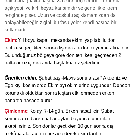
baklalarla (bakla başına 8-10 tohum) doludur. Tohumlar
açık yeşil ve kirli beyaz karışımıdır ve genellikle krem
renginde pişer. Uzun ve coşkulu açıklamamızdan da
anlayabileceğiniz gibi, bu fasulyeler kendi başına bir
kutlamadır.
:
Ekim
Yıl boyu kapalı mekanda ekimi yapılabilir, don
tehlikesi geçtikten sonra dış mekana kalıcı yerine alınabilir.
Bulunduğunuz bölgeye göre don tehlikesi geçmeden 2
hafta önce iç mekanda başlatmanız yeterlidir.
Önerilen ekim:
Şubat başı-Mayıs sonu arası * Akdeniz ve
Ege kıyı kesimlerde Ekim ayı ekimlerine uygundur. Dondan
korunaklı olduktan sonra kıştan etkilenmeden erken
baharda hasada durur.
:
Çimlenme
Kolay. 7-14 gün. Erken hasat için Şubat
sonundan itibaren bahar ayları boyunca tohumları
ekebilirsiniz. Son donlar geçtikten 10 gün sonra dış
mekâna alacağınızı hesap ederek ekim tarihini