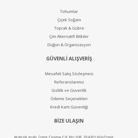
Tohumlar
Çiçek Soğanı
Toprak & Gübre
Çim Alternatifi Bitkiler
Düğün & Organizasyon
GÜVENLİ ALIŞVERİŞ
Mesafeli Satış Sözleşmesi
Referanslarımız
Gizlilik ve Güvenlik
Ödeme Seçenekleri
Kredi Kartı Güvenliği
BİZE ULAŞIN
Atatürk mah, İzmir Çeşme Cd. No:106, 35430 Urla/İzmir