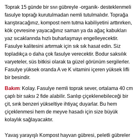
Toprak 15 günde bir sıvı gübreyle -organik- desteklenmeli
fasulye toprağı kurutulmadan nemli tutulmalıdır. Toprağa
karıştıracağınız, kompost nem tutma kabiliyetini arttırırken,
kök çevresine yayacağınız saman ya da ağaç kabukları
yaz sıcaklarında hızlı buharlaşmayı engelleyecektir.
Fasulye kalitesini artırmak için sık sık hasat edin. Siz
topladıkça o daha çok fasulye verecektir. Bodur saksılık
varyeteler, süs bitkisi olarak ta güzel görünüm sergilerler.
Fasulye yüksek oranda A ve K vitamini içeren yüksek lifli
bir besindir.
:
Bakım
Kolay. Fasulye nemli toprak sever, ortalama 40 cm
çaplı bir saksı 2 fide alabilir. Sarılıp çiçeklenebileceği bir
çit, sırık benzeri yükseltiye ihtiyaç duyarlar. Bu hem
çiçeklenmesi hem de meyve hasadı için size büyük
kolaylık sağlayacaktır.
Yavaş yarayışlı Kompost hayvan gübresi, peletli gübreler