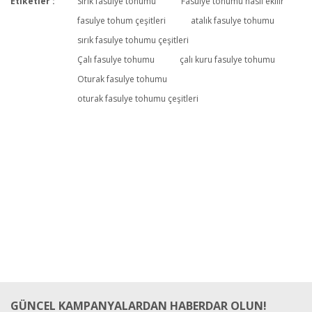
Etiketler :
Sırık fasulye tohumu
Fasulye tohumu nasıl ekilir
fasulye tohum çeşitleri
atalık fasulye tohumu
sırık fasulye tohumu çeşitleri
Çalı fasulye tohumu
çalı kuru fasulye tohumu
Oturak fasulye tohumu
oturak fasulye tohumu çeşitleri
GÜNCEL KAMPANYALARDAN HABERDAR OLUN!