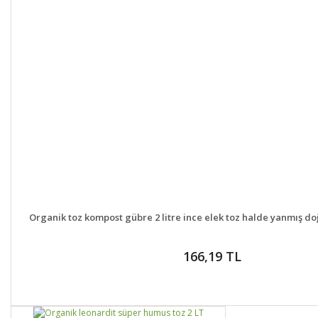
DETAYLAR
GELİNCE H
Organik toz kompost gübre 2 litre ince elek toz halde yanmış doğ
166,19 TL