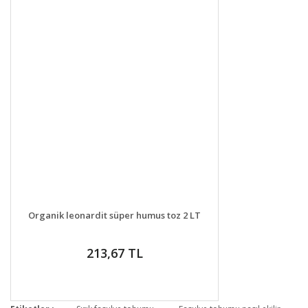
DETAYLAR
GELİNCE HABER VER
Organik leonardit süper humus toz 2 LT
213,67 TL