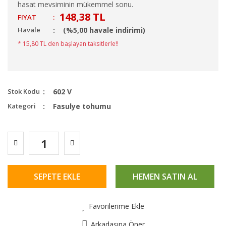
hasat mevsiminin mükemmel sonu.
148,38 TL
FIYAT
:
Havale
(%5,00 havale indirimi)
* 15,80 TL den başlayan taksitlerle!!
Stok Kodu
602 V
Kategori
Fasulye tohumu
SEPETE EKLE
HEMEN SATIN AL
Favorilerime Ekle
Arkadaşına Öner