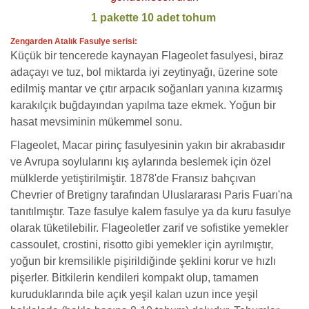
1 pakette 10 adet tohum
Zengarden Atalık Fasulye serisi:
Küçük bir tencerede kaynayan Flageolet fasulyesi, biraz
adaçayı ve tuz, bol miktarda iyi zeytinyağı, üzerine sote
edilmiş mantar ve çıtır arpacık soğanları yanına kızarmış
karakılçık buğdayından yapılma taze ekmek. Yoğun bir
hasat mevsiminin mükemmel sonu.
Flageolet, Macar pirinç fasulyesinin yakın bir akrabasıdır
ve Avrupa soylularını kış aylarında beslemek için özel
mülklerde yetiştirilmiştir. 1878'de Fransız bahçıvan
Chevrier of Bretigny tarafından Uluslararası Paris Fuarı'na
tanıtılmıştır. Taze fasulye kalem fasulye ya da kuru fasulye
olarak tüketilebilir. Flageoletler zarif ve sofistike yemekler
cassoulet, crostini, risotto gibi yemekler için ayrılmıştır,
yoğun bir kremsilikle pişirildiğinde şeklini korur ve hızlı
pişerler. Bitkilerin kendileri kompakt olup, tamamen
kuruduklarında bile açık yeşil kalan uzun ince yeşil