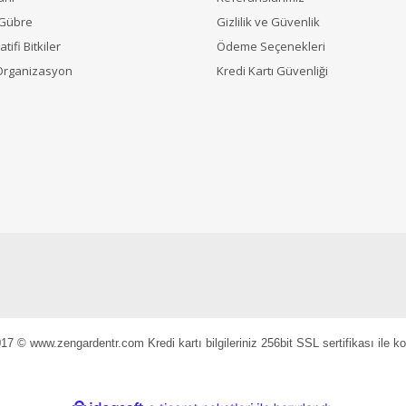
 Gübre
Gizlilik ve Güvenlik
tifi Bitkiler
Ödeme Seçenekleri
Organizasyon
Kredi Kartı Güvenliği
17 © www.zengardentr.com Kredi kartı bilgileriniz 256bit SSL sertifikası ile k