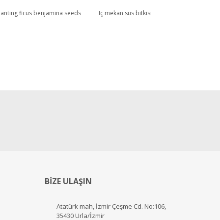
lanting ficus benjamina seeds
Iç mekan süs bitkisi
BİZE ULAŞIN
Atatürk mah, İzmir Çeşme Cd. No:106,
35430 Urla/İzmir