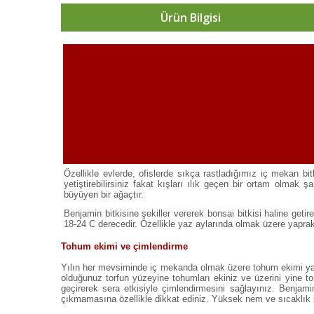
Ürün Bilgisi
Özellikle evlerde, ofislerde sıkça rastladığımız iç mekan b
yetiştirebilirsiniz fakat kışları ılık geçen bir ortam olmak ş
büyüyen bir ağaçtır.
Benjamin bitkisine şekiller vererek bonsai bitkisi haline geti
18-24 C derecedir. Özellikle yaz aylarında olmak üzere yaprakl
Tohum ekimi ve çimlendirme
Yılın her mevsiminde iç mekanda olmak üzere tohum ekimi yapıl
olduğunuz torfun yüzeyine tohumları ekiniz ve üzerini yine t
geçirerek sera etkisiyle çimlendirmesini sağlayınız. Benja
çıkmamasına özellikle dikkat ediniz. Yüksek nem ve sıcaklık 