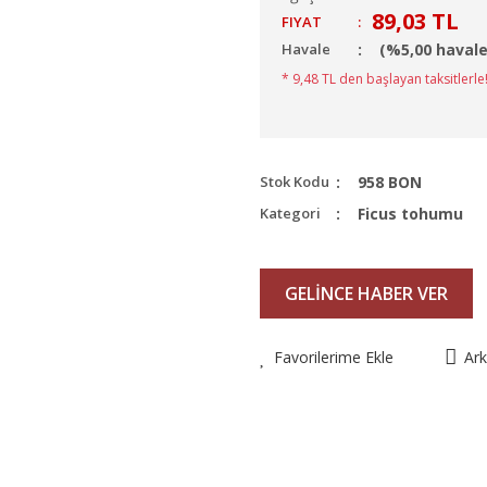
89,03 TL
FIYAT
:
Havale
(%5,00 havale
* 9,48 TL den başlayan taksitlerle!
Stok Kodu
958 BON
Kategori
Ficus tohumu
GELİNCE HABER VER
Favorilerime Ekle
Ar