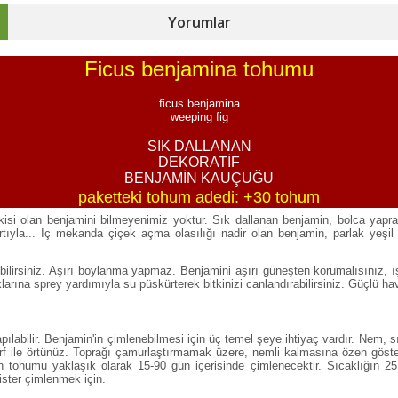
Yorumlar
Ficus benjamina tohumu
ficus benjamina
weeping fig
SIK DALLANAN
DEKORATİF
BENJAMİN KAUÇUĞU
paketteki tohum adedi: +30 tohum
itkisi olan benjamini bilmeyenimiz yoktur. Sık dallanan benjamin, bolca yapr
artıyla... İç mekanda çiçek açma olasılığı nadir olan benjamin, parlak yeşil 
rebilirsiniz. Aşırı boylanma yapmaz. Benjamini aşırı güneşten korumalısınız, 
arına sprey yardımıyla su püskürterek bitkinizi canlandırabilirsiniz. Güçlü ha
abilir. Benjamin'in çimlenebilmesi için üç temel şeye ihtiyaç vardır. Nem, sı
orf ile örtünüz. Toprağı çamurlaştırmamak üzere, nemli kalmasına özen göste
min tohumu yaklaşık olarak 15-90 gün içerisinde çimlenecektir. Sıcaklığın 
ister çimlenmek için.