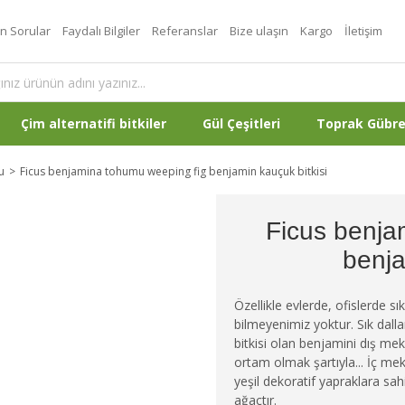
an Sorular
Faydalı Bilgiler
Referanslar
Bize ulaşın
Kargo
İletişim
Çim alternatifi bitkiler
Gül Çeşitleri
Toprak Gübr
u
Ficus benjamina tohumu weeping fig benjamin kauçuk bitkisi
Ficus benja
benja
Özellikle evlerde, ofislerde s
bilmeyenimiz yoktur. Sık dall
bitkisi olan benjamini dış mekan
ortam olmak şartıyla... İç me
yeşil dekoratif yapraklara sahi
ağaçtır.