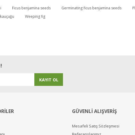
i
Ficus benjamina seeds
Germinating ficus benjamina seeds
P
 kauçuğu
Weeping fig
!
KAYIT OL
RİLER
GÜVENLİ ALIŞVERİŞ
Mesafeli Satış Sözleşmesi
anı
Referanslarımız