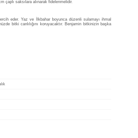
cm çaplı saksılara alınarak fidelenmelidir.
ı tercih eder. Yaz ve İlkbahar boyunca düzenli sulamayı ihmal
zde bitki canlılığını koruyacaktır. Benjamin bitkinizin başka
lık