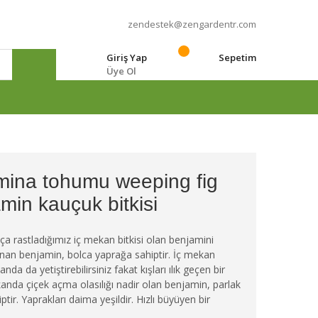
zendestek@zengardentr.com
Giriş Yap
Sepetim
Üye Ol
e
mina tohumu weeping fig
min kauçuk bitkisi
ıkça rastladığımız iç mekan bitkisi olan benjamini
anan benjamin, bolca yaprağa sahiptir. İç mekan
da da yetiştirebilirsiniz fakat kışları ılık geçen bir
kanda çiçek açma olasılığı nadir olan benjamin, parlak
ptir. Yaprakları daima yeşildir. Hızlı büyüyen bir