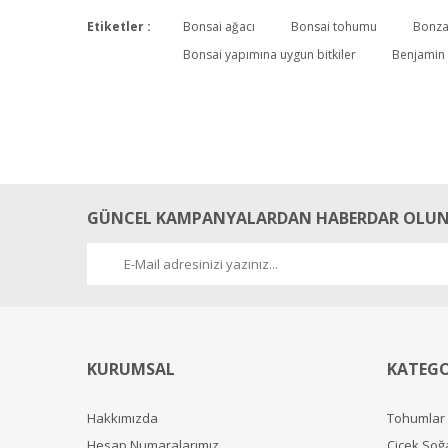
Etiketler :
Bonsai ağacı
Bonsai tohumu
Bonza
Bonsai yapımına uygun bitkiler
Benjamin
Teşekkürler
Ürünler elime kısa sürede ulaştı teşekkür ederim.
Ayrıca hediyeler için çok teşekkür ederim.
Mehmet Güldaş | 13/02/2016
GÜNCEL KAMPANYALARDAN HABERDAR OLUN
Yorum Yaz
KURUMSAL
KATEGO
Hakkımızda
Tohumlar
Hesap Numaralarımız
Çiçek Soğ