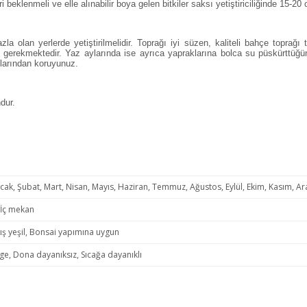
beklenmeli ve elle alınabilir boya gelen bitkiler saksı yetiştiriciliğinde 15-20 
la olan yerlerde yetiştirilmelidir. Toprağı iyi süzen, kaliteli bahçe toprağ
gerekmektedir. Yaz aylarında ise ayrıca yapraklarına bolca su püskürttüğünü
mlarından koruyunuz.
dur.
ak, Şubat, Mart, Nisan, Mayıs, Haziran, Temmuz, Ağustos, Eylül, Ekim, Kasım, Ara
 İç mekan
 kış yeşil, Bonsai yapımına uygun
ge, Dona dayanıksız, Sıcağa dayanıklı