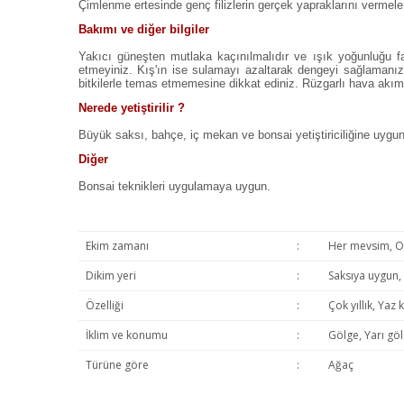
Çimlenme ertesinde genç filizlerin gerçek yapraklarını vermeleri 
Bakımı ve diğer bilgiler
Yakıcı güneşten mutlaka kaçınılmalıdır ve ışık yoğunluğu faz
etmeyiniz. Kış'ın ise sulamayı azaltarak dengeyi sağlamanız 
bitkilerle temas etmemesine dikkat ediniz. Rüzgarlı hava akı
Nerede yetiştirilir ?
Büyük saksı, bahçe, iç mekan ve bonsai yetiştiriciliğine uygun
Diğer
Bonsai teknikleri uygulamaya uygun.
Ekim zamanı
:
Her mevsim, Oc
Dikim yeri
:
Saksıya uygun,
Özelliği
:
Çok yıllık, Yaz
İklim ve konumu
:
Gölge, Yarı göl
Türüne göre
:
Ağaç