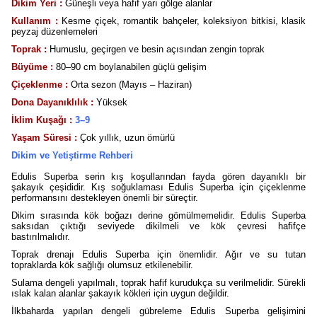
Dikim Yeri :
Güneşli veya hafif yarı gölge alanlar
Kullanım :
Kesme çiçek, romantik bahçeler, koleksiyon bitkisi, klasik
peyzaj düzenlemeleri
Toprak :
Humuslu, geçirgen ve besin açısından zengin toprak
Büyüme :
80–90 cm boylanabilen güçlü gelişim
Çiçeklenme :
Orta sezon (Mayıs – Haziran)
Dona Dayanıklılık :
Yüksek
İklim Kuşağı :
3–9
Yaşam Süresi :
Çok yıllık, uzun ömürlü
Dikim ve Yetiştirme Rehberi
Edulis Superba serin kış koşullarından fayda gören dayanıklı bir
şakayık çeşididir. Kış soğuklaması Edulis Superba için çiçeklenme
performansını destekleyen önemli bir süreçtir.
Dikim sırasında kök boğazı derine gömülmemelidir. Edulis Superba
saksıdan çıktığı seviyede dikilmeli ve kök çevresi hafifçe
bastırılmalıdır.
Toprak drenajı Edulis Superba için önemlidir. Ağır ve su tutan
topraklarda kök sağlığı olumsuz etkilenebilir.
Sulama dengeli yapılmalı, toprak hafif kurudukça su verilmelidir. Sürekli
ıslak kalan alanlar şakayık kökleri için uygun değildir.
İlkbaharda yapılan dengeli gübreleme Edulis Superba gelişimini