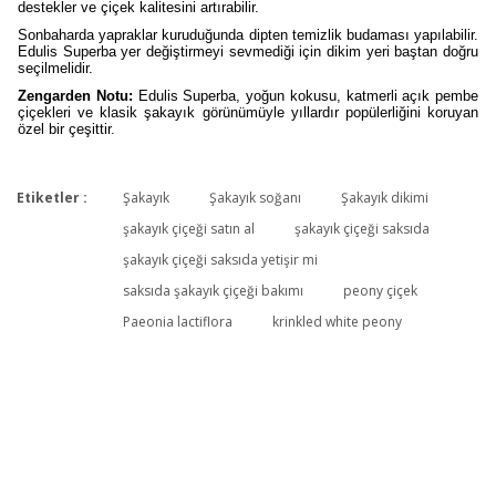
destekler ve çiçek kalitesini artırabilir.
Sonbaharda yapraklar kuruduğunda dipten temizlik budaması yapılabilir.
Edulis Superba yer değiştirmeyi sevmediği için dikim yeri baştan doğru
seçilmelidir.
Zengarden Notu:
Edulis Superba, yoğun kokusu, katmerli açık pembe
çiçekleri ve klasik şakayık görünümüyle yıllardır popülerliğini koruyan
özel bir çeşittir.
Etiketler :
Şakayık
Şakayık soğanı
Şakayık dikimi
Bu ürüne ilk yorumu siz yapın!
şakayık çiçeği satın al
şakayık çiçeği saksıda
şakayık çiçeği saksıda yetişir mi
saksıda şakayık çiçeği bakımı
peony çiçek
Yorum Yaz
Paeonia lactiflora
krinkled white peony