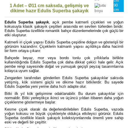
cm
1 Adet – Ø11 cm saksıda, gelişmiş ve
90
cm
dikime hazır Edulis Superba şakayık
Edulis Superba şakayık
, açık pembe katmerli çiçekleri ve yoğun
kokusuyla klasik şakayık çeşitleri arasında en sevilen türlerden biridir.
Edulis Superba özellikle romantik bahçe düzenlemelerinde çok güçlü bir
etki oluşturur.
Katmerli iri çiçek yapısı Edulis Superba çeşidine dolgun ve gösterişli bir
görünüm kazandırır. Çiçeklerin katmanlı yapısı açıldıkça daha hacimli
bir form ortaya çıkarır.
Bahçede beyaz, mor veya bordo tonlu çok yıllıklarla birlikte
kullanıldığında Edulis Superba çok daha dikkat çekici hale gelir. Açık
pembe rengi sayesinde doğal ve yumuşak geçişli peyzaj tasarımlarına
kolayca uyum sağlar.
Zengarden tarafından gönderilen Edulis Superba şakayıklar saksıda
yetişmiş, kök sistemi güçlü ve dikime hazır bitkilerdir. Bu sayede
Edulis Superba yeni yerine daha hızlı adapte olur.
Bitki ilk yıl kök gelişimine odaklanabilir. Bu durum şakayıklar için
normaldir. Bitki yerleştikçe ikinci ve üçüncü yıldan itibaren daha yoğun
çiçeklenme göstermeye başlar.
Kesme çiçek olarak da değerlendirilebilen Edulis Superba, vazoda
yoğun kokusu ve büyük çiçekleriyle oldukça etkileyici görünür. Edulis
Superba özellikle klasik şakayık koleksiyonlarında önemli yere sahip
eski ve değerli bir çeşittir.