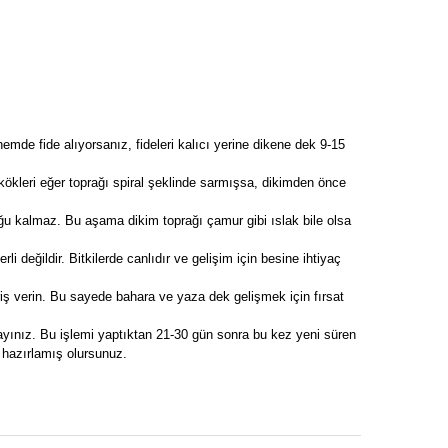
nemde fide alıyorsanız, fideleri kalıcı yerine dikene dek 9-15
in kökleri eğer toprağı spiral şeklinde sarmışsa, dikimden önce
u kalmaz. Bu aşama dikim toprağı çamur gibi ıslak bile olsa
 değildir. Bitkilerde canlıdır ve gelişim için besine ihtiyaç
ariş verin. Bu sayede bahara ve yaza dek gelişmek için fırsat
ayınız. Bu işlemi yaptıktan 21-30 gün sonra bu kez yeni süren
n hazırlamış olursunuz.