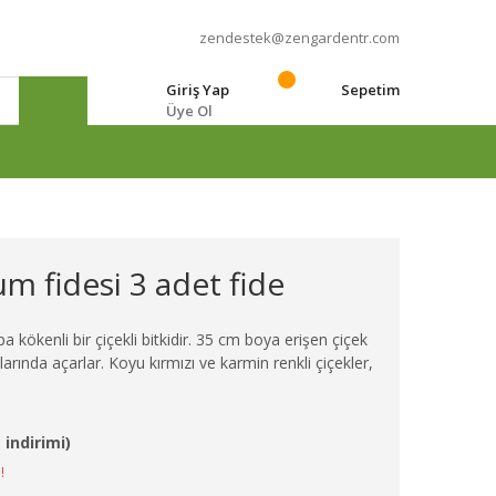
zendestek@zengardentr.com
Giriş Yap
Sepetim
Üye Ol
e
m fidesi 3 adet fide
kökenli bir çiçekli bitkidir. 35 cm boya erişen çiçek
larında açarlar. Koyu kırmızı ve karmin renkli çiçekler,
 indirimi)
!