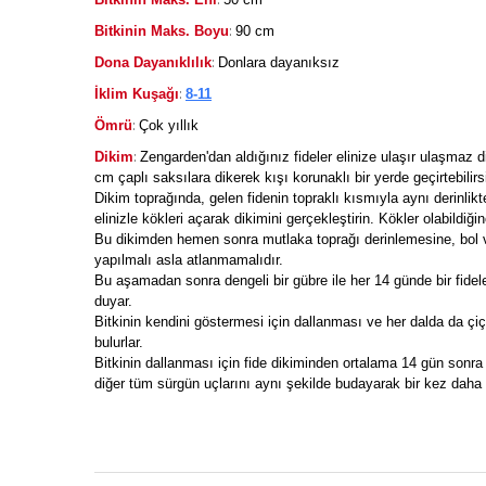
:
Bitkinin Maks. Boyu
90 cm
:
Dona Dayanıklılık
Donlara dayanıksız
:
İklim Kuşağı
8-11
:
Ömrü
Çok yıllık
:
Dikim
Zengarden'dan aldığınız fideler elinize ulaşır ulaşmaz di
cm çaplı saksılara dikerek kışı korunaklı bir yerde geçirtebilirs
Dikim toprağında, gelen fidenin topraklı kısmıyla aynı derinlikt
elinizle kökleri açarak dikimini gerçekleştirin. Kökler olabildiğin
Bu dikimden hemen sonra mutlaka toprağı derinlemesine, bol v
yapılmalı asla atlanmamalıdır.
Bu aşamadan sonra dengeli bir gübre ile her 14 günde bir fidele
duyar.
Bitkinin kendini göstermesi için dallanması ve her dalda da çiç
bulurlar.
Bitkinin dallanması için fide dikiminden ortalama 14 gün sonr
diğer tüm sürgün uçlarını aynı şekilde budayarak bir kez daha 