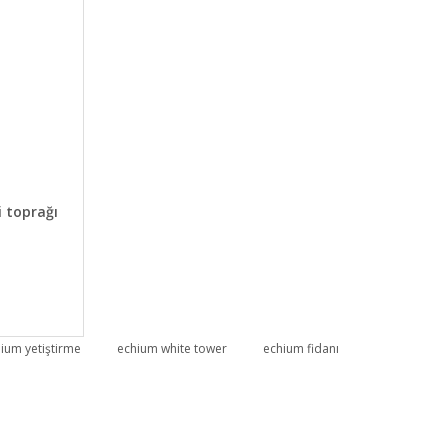
KLE
i toprağı
ium yetiştirme
echium white tower
echium fidanı