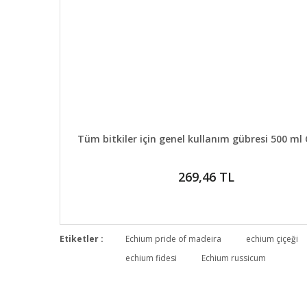
DETAYLAR
SEPETE EKL
Tüm bitkiler için genel kullanım gübresi 500 ml
269,46 TL
Etiketler :
Echium pride of madeira
echium çiçeği
echium fidesi
Echium russicum