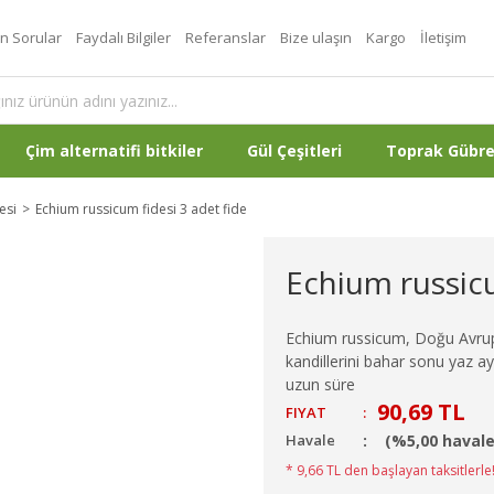
an Sorular
Faydalı Bilgiler
Referanslar
Bize ulaşın
Kargo
İletişim
Çim alternatifi bitkiler
Gül Çeşitleri
Toprak Gübr
esi
Echium russicum fidesi 3 adet fide
Echium russicu
Echium russicum, Doğu Avrupa 
kandillerini bahar sonu yaz ay
uzun süre
90,69 TL
FIYAT
:
Havale
(%5,00 havale
* 9,66 TL den başlayan taksitlerle!