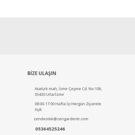
BİZE ULAŞIN
Atatürk mah, İzmir Çeşme Cd. No:106,
35430 Urla/İzmir
08:00-17:00 Hafta İçi Hergün Ziyarete
Açık
zendestek@zengardentr.com
05364525246