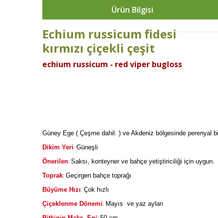
Ürün Bilgisi
Echium russicum fidesi
kırmızı çiçekli çeşit
echium russicum - red viper bugloss
Güney Ege ( Çeşme dahil. ) ve Akdeniz bölgesinde perenyal bitki 
:
Dikim Yeri
Güneşli
:
Önerilen
Saksı, konteyner ve bahçe yetiştiriciliği için uygun.
:
Toprak
Geçirgen bahçe toprağı
:
Büyüme Hızı
Çok hızlı
:
Çiçeklenme Dönemi
Mayıs ve yaz ayları
:
Bitkinin Maks. Eni
50 cm