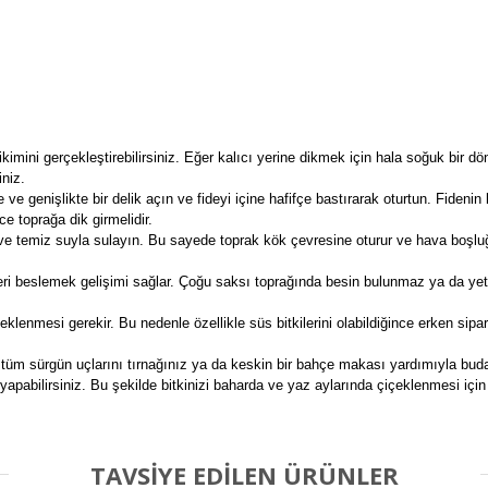
kimini gerçekleştirebilirsiniz. Eğer kalıcı yerine dikmek için hala soğuk bir dö
iniz.
e ve genişlikte bir delik açın ve fideyi içine hafifçe bastırarak oturtun. Fiden
ce toprağa dik girmelidir.
e temiz suyla sulayın. Bu sayede toprak kök çevresine oturur ve hava boşluğ
ri beslemek gelişimi sağlar. Çoğu saksı toprağında besin bulunmaz ya da yeterli
eklenmesi gerekir. Bu nedenle özellikle süs bitkilerini olabildiğince erken sip
a tüm sürgün uçlarını tırnağınız ya da keskin bir bahçe makası yardımıyla bud
yapabilirsiniz. Bu şekilde bitkinizi baharda ve yaz aylarında çiçeklenmesi içi
TAVSİYE EDİLEN ÜRÜNLER
Bu ürüne ilk yorumu siz yapın!