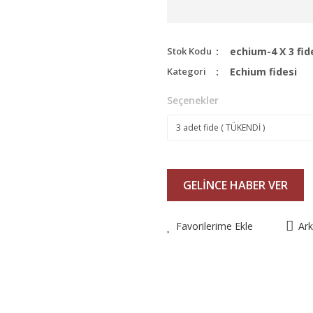
Stok Kodu
echium-4 X 3 fid
Kategori
Echium fidesi
Seçenekler
GELİNCE HABER VER
Favorilerime Ekle
Ar