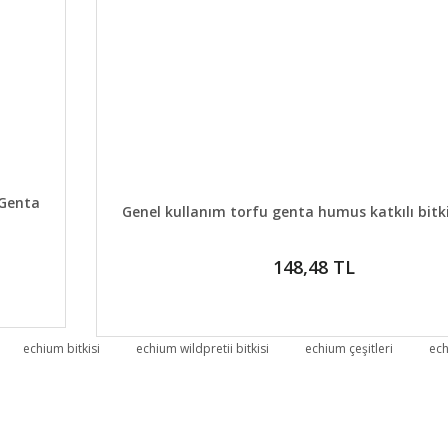
E
 Genta
DETAYLAR
SEPETE E
Genel kullanım torfu genta humus katkılı bitk
148,48 TL
echium bitkisi
echium wildpretii bitkisi
echium çeşitleri
ech