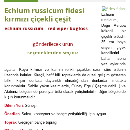
Echium russicum fidesi
Echium
kırmızı çiçekli çeşit
russicum,
Doğu Avrupa
echium russicum - red viper bugloss
kökenli bir
çiçekli bitkidir.
35 cm boya
gönderilecek ürün
erişen çiçek
seçeneklerden seçiniz
kandillerini
bahar sonu
yaz aylarında
açarlar. Koyu kırmızı ve karmin renkli çiçekler, uzun süre bitkinin
üzerinde kalırlar. Kireçli, hafif killi topraklarda da güzel gelişim gösteren
bitki, kışın donlara dayanıklı olmadığından donlardan mutlaka
korunmalıdır. Sahile yakın kesimlerde, Güney Ege ( Çeşme dahil. ) ve
Akdeniz bölgesinde perenyal bitki olarak yetiştirilebilir. Diğer bölgelerde
kışın korunmalıdır.
:
Dikim Yeri
Güneşli
:
Önerilen
Saksı, konteyner ve bahçe yetiştiriciliği için uygun.
:
Toprak
Geçirgen bahçe toprağı