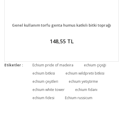
DETAYLAR
SEPETE EKLE
Genel kullanım torfu genta humus katkılı bitki toprağı
148,55 TL
Etiketler :
Echium pride of madeira
echium çiçeği
echium bitkisi
echium wildpretii bitkisi
echium çeşitleri
echium yetiştirme
echium white tower
echium fidanı
echium fidesi
Echium russicum