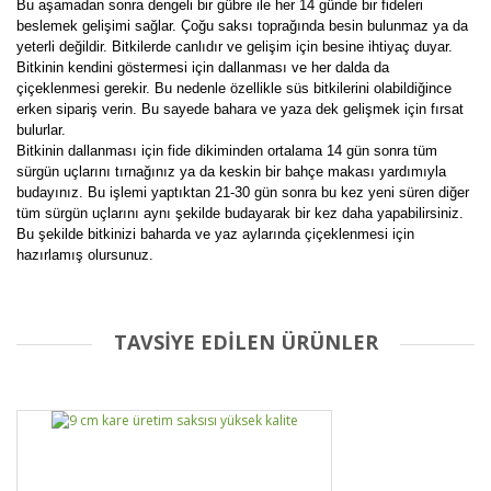
Bu aşamadan sonra dengeli bir gübre ile her 14 günde bir fideleri
beslemek gelişimi sağlar. Çoğu saksı toprağında besin bulunmaz ya da
yeterli değildir. Bitkilerde canlıdır ve gelişim için besine ihtiyaç duyar.
Bitkinin kendini göstermesi için dallanması ve her dalda da
çiçeklenmesi gerekir. Bu nedenle özellikle süs bitkilerini olabildiğince
erken sipariş verin. Bu sayede bahara ve yaza dek gelişmek için fırsat
bulurlar.
Bitkinin dallanması için fide dikiminden ortalama 14 gün sonra tüm
sürgün uçlarını tırnağınız ya da keskin bir bahçe makası yardımıyla
budayınız. Bu işlemi yaptıktan 21-30 gün sonra bu kez yeni süren diğer
tüm sürgün uçlarını aynı şekilde budayarak bir kez daha yapabilirsiniz.
Bu şekilde bitkinizi baharda ve yaz aylarında çiçeklenmesi için
hazırlamış olursunuz.
TAVSİYE EDİLEN ÜRÜNLER
Bu ürüne ilk yorumu siz yapın!
Yorum Yaz