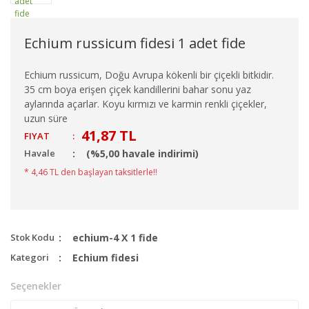
Echium russicum fidesi 1 adet fide
Echium russicum, Doğu Avrupa kökenli bir çiçekli bitkidir.
35 cm boya erişen çiçek kandillerini bahar sonu yaz
aylarında açarlar. Koyu kırmızı ve karmin renkli çiçekler,
uzun süre
41,87 TL
FIYAT
:
Havale
(%5,00 havale indirimi)
* 4,46 TL den başlayan taksitlerle!!
Stok Kodu
echium-4 X 1 fide
Kategori
Echium fidesi
Seçenekler