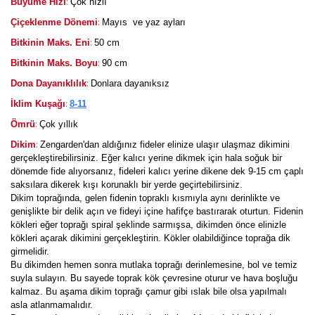
:
Büyüme Hızı
Çok hızlı
:
Çiçeklenme Dönemi
Mayıs ve yaz ayları
:
Bitkinin Maks. Eni
50 cm
:
Bitkinin Maks. Boyu
90 cm
:
Dona Dayanıklılık
Donlara dayanıksız
:
İklim Kuşağı
8-11
:
Ömrü
Çok yıllık
:
Dikim
Zengarden'dan aldığınız fideler elinize ulaşır ulaşmaz dikimini
gerçekleştirebilirsiniz. Eğer kalıcı yerine dikmek için hala soğuk bir
dönemde fide alıyorsanız, fideleri kalıcı yerine dikene dek 9-15 cm çaplı
saksılara dikerek kışı korunaklı bir yerde geçirtebilirsiniz.
Dikim toprağında, gelen fidenin topraklı kısmıyla aynı derinlikte ve
genişlikte bir delik açın ve fideyi içine hafifçe bastırarak oturtun. Fidenin
kökleri eğer toprağı spiral şeklinde sarmışsa, dikimden önce elinizle
kökleri açarak dikimini gerçekleştirin. Kökler olabildiğince toprağa dik
girmelidir.
Bu dikimden hemen sonra mutlaka toprağı derinlemesine, bol ve temiz
suyla sulayın. Bu sayede toprak kök çevresine oturur ve hava boşluğu
kalmaz. Bu aşama dikim toprağı çamur gibi ıslak bile olsa yapılmalı
asla atlanmamalıdır.