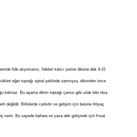
nemde fide alıyorsanız, fideleri kalıcı yerine dikene dek 9-15
in kökleri eğer toprağı spiral şeklinde sarmışsa, dikimden önce
u kalmaz. Bu aşama dikim toprağı çamur gibi ıslak bile olsa
 değildir. Bitkilerde canlıdır ve gelişim için besine ihtiyaç
ariş verin. Bu sayede bahara ve yaza dek gelişmek için fırsat