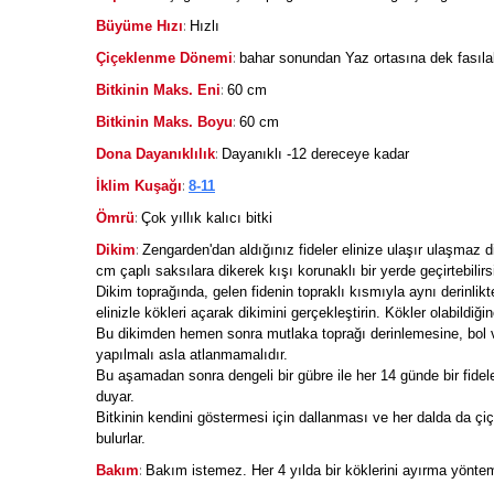
:
Büyüme Hızı
Hızlı
:
Çiçeklenme Dönemi
bahar sonundan Yaz ortasına dek fasılal
:
Bitkinin Maks. Eni
60 cm
:
Bitkinin Maks. Boyu
60 cm
:
Dona Dayanıklılık
Dayanıklı -12 dereceye kadar
:
İklim Kuşağı
8-11
:
Ömrü
Çok yıllık kalıcı bitki
:
Dikim
Zengarden'dan aldığınız fideler elinize ulaşır ulaşmaz di
cm çaplı saksılara dikerek kışı korunaklı bir yerde geçirtebilirs
Dikim toprağında, gelen fidenin topraklı kısmıyla aynı derinlikt
elinizle kökleri açarak dikimini gerçekleştirin. Kökler olabildiğin
Bu dikimden hemen sonra mutlaka toprağı derinlemesine, bol v
yapılmalı asla atlanmamalıdır.
Bu aşamadan sonra dengeli bir gübre ile her 14 günde bir fidele
duyar.
Bitkinin kendini göstermesi için dallanması ve her dalda da çiç
bulurlar.
:
Bakım
Bakım istemez. Her 4 yılda bir köklerini ayırma yöntemi