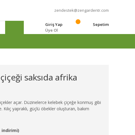
zendestek@zengardentr.com
Giriş Yap
Sepetim
Üye Ol
e
çiçeği saksıda afrika
çiçekler açar. Düzinelerce kelebek çiçeğe konmuş gibi
 Kılıç yapraklı, güçlü öbekler oluşturan, bakım
 indirimi)