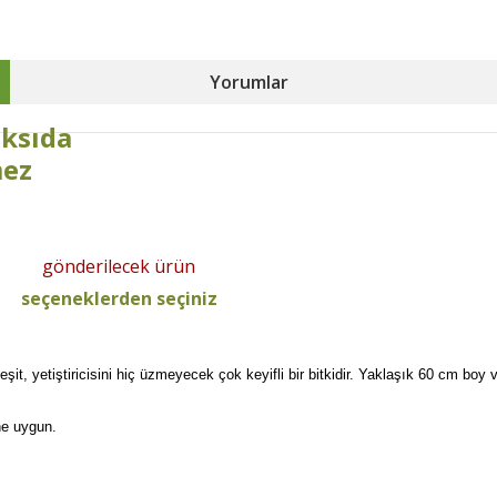
Yorumlar
aksıda
mez
gönderilecek ürün
seçeneklerden seçiniz
çeşit, yetiştiricisini hiç üzmeyecek çok keyifli bir bitkidir. Yaklaşık 60 cm boy
ine uygun.