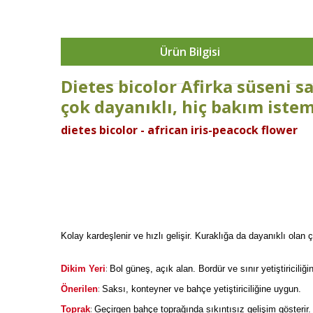
Ürün Bilgisi
Dietes bicolor Afirka süseni s
çok dayanıklı, hiç bakım iste
dietes bicolor - african iris-peacock flower
Kolay kardeşlenir ve hızlı gelişir. Kuraklığa da dayanıklı olan 
:
Dikim Yeri
Bol güneş, açık alan. Bordür ve sınır yetiştiriciliğ
:
Önerilen
Saksı, konteyner ve bahçe yetiştiriciliğine uygun.
:
Toprak
Geçirgen bahçe toprağında sıkıntısız gelişim gösterir.