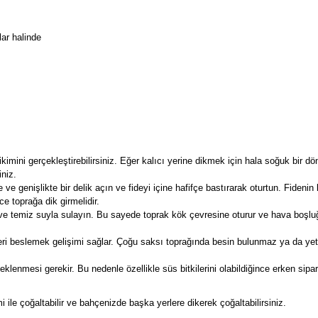
ar halinde
kimini gerçekleştirebilirsiniz. Eğer kalıcı yerine dikmek için hala soğuk bir dö
iniz.
e ve genişlikte bir delik açın ve fideyi içine hafifçe bastırarak oturtun. Fiden
ce toprağa dik girmelidir.
e temiz suyla sulayın. Bu sayede toprak kök çevresine oturur ve hava boşluğ
ri beslemek gelişimi sağlar. Çoğu saksı toprağında besin bulunmaz ya da yeterli
eklenmesi gerekir. Bu nedenle özellikle süs bitkilerini olabildiğince erken sip
 ile çoğaltabilir ve bahçenizde başka yerlere dikerek çoğaltabilirsiniz.