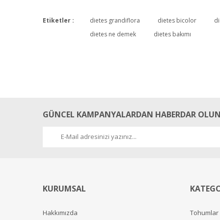
Etiketler :
dietes grandiflora
dietes bicolor
di
dietes ne demek
dietes bakımı
GÜNCEL KAMPANYALARDAN HABERDAR OLUN
KURUMSAL
KATEGO
Hakkımızda
Tohumlar