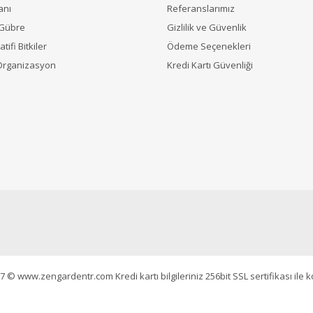
anı
Referanslarımız
 Gübre
Gizlilik ve Güvenlik
tifi Bitkiler
Ödeme Seçenekleri
Organizasyon
Kredi Kartı Güvenliği
7 © www.zengardentr.com Kredi kartı bilgileriniz 256bit SSL sertifikası ile 