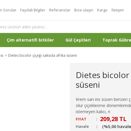
an Sorular
Faydalı Bilgiler
Referanslar
Bize ulaşın
Kargo
İletişim
Çim alternatifi bitkiler
Gül Çeşitleri
Toprak Gübr
esi
Dietes bicolor çiçeği saksıda afrika süseni
Dietes bicolor 
süseni
Krem sarı iris süsen benzeri 
olur çiçeklenme dönemlerinde.
istemeyen kalıcı, ri
209,28 TL
FIYAT
:
Havale
(%5,00 havale