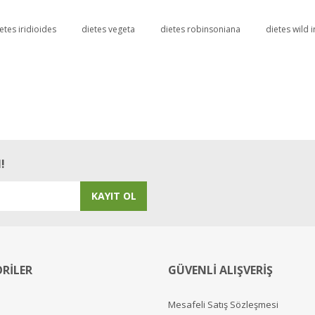
etes iridioides
dietes vegeta
dietes robinsoniana
dietes wild i
Bu ürüne ilk yorumu siz yapın!
Yorum Yaz
!
KAYIT OL
RİLER
GÜVENLİ ALIŞVERİŞ
Mesafeli Satış Sözleşmesi