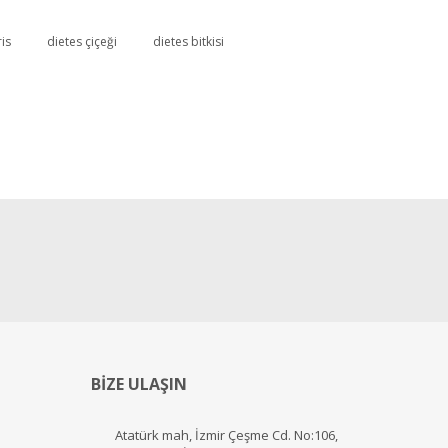
ris
dietes çiçeği
dietes bitkisi
BİZE ULAŞIN
Atatürk mah, İzmir Çeşme Cd. No:106,