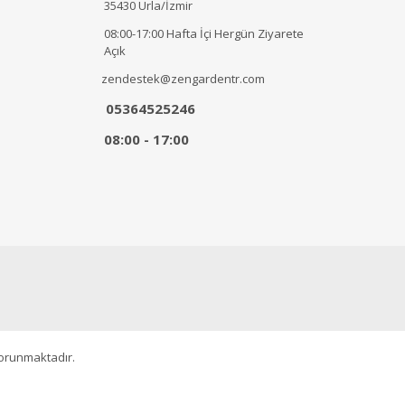
35430 Urla/İzmir
08:00-17:00 Hafta İçi Hergün Ziyarete
Açık
zendestek@zengardentr.com
05364525246
08:00 - 17:00
korunmaktadır.