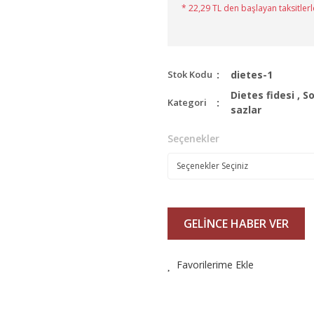
* 22,29 TL den başlayan taksitlerl
Stok Kodu
dietes-1
Dietes fidesi
,
So
Kategori
sazlar
Seçenekler
GELİNCE HABER VER
Favorilerime Ekle