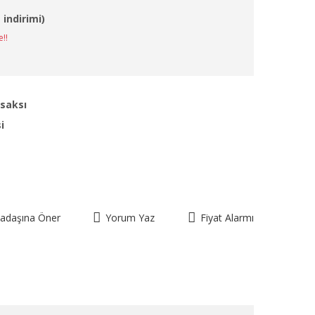
 indirimi)
e!!
 saksı
i
kadaşına Öner
Yorum Yaz
Fiyat Alarmı