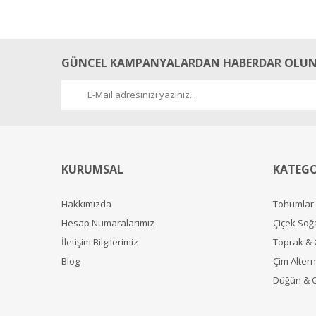
Çok sağlıklı geldi.
Not: kargo ücretleri pahalı buradan almak artık bizim için zorl
Nurten ŞAHİN | 18/02/2024
GÜNCEL KAMPANYALARDAN HABERDAR OLUN
Yorum Yaz
KURUMSAL
KATEGO
Hakkımızda
Tohumlar
Hesap Numaralarımız
Çiçek Soğ
İletişim Bilgilerimiz
Toprak &
Blog
Çim Alterna
Düğün & 