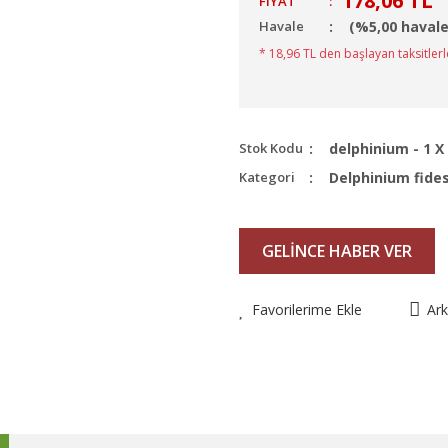
178,06 TL
FIYAT
:
Havale
(%5,00 havale
* 18,96 TL den başlayan taksitlerl
Stok Kodu
delphinium - 1 X
Kategori
Delphinium fides
GELİNCE HABER VER
Favorilerime Ekle
Ar