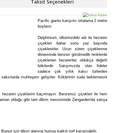
Taksit Seçenekleri
Pacific giants karışımı ortalama 2 metre
boylanır.
Delphinium, ülkemizdeki adı ile hezaren
çiçekleri bahar sonu yaz başında
çiçeklenirler. Uzun süren çiçeklenme
döneminde benzeri görülmedik renklerde
çiçeklenen hezarenler, oldukça değerli
bitkilerdir. Satışımızda olan fideler
sadece çok yıllık kalıcı türlerden
 saksılarda muhteşem gelişirler. Köklerinin suda beklemesini
z hezaren çiçeklerini kaçırmayın. Benzersiz çiçekleri ile hem
er zaman olduğu gibi tam dikim mevsiminde Zengarden'da satışa
Bunun için dikim alanına humus katkılı torf karıştırabilir,