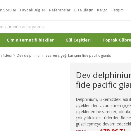
an Sorular
Faydalı Bilgiler
Referanslar
Bize ulaşın
Kargo
İletişim
Çim alternatifi bitkiler
Gül Çeşitleri
Toprak Gübr
 fidesi
Dev delphinium hezaren çiçeği karışımı fide pacific giants
Dev delphinium
fide pacific gi
Delphinium, ülkemizdeki adı i
çiçeklenirler. Uzun süren çi
çiçeklenen hezarenler, oldukça
çok yıllık kalıcı türlerden fid
güzelleşmeye devam edecekler