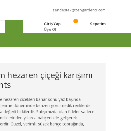
zendestek@zengardentr.com
Giriş Yap
Sepetim
Üye Ol
e
 hezaren çiçeği karışımı
ants
le hezaren çiçekleri bahar sonu yaz başında
çeklenme döneminde benzeri görülmedik renklerde
 değerli bitkilerdir. Satışımızda olan fideler sadece
elendiklerinden yıllarca bahçenizde gelişerek
dir. Güzel, verimli, süzek bahçe toprağında,