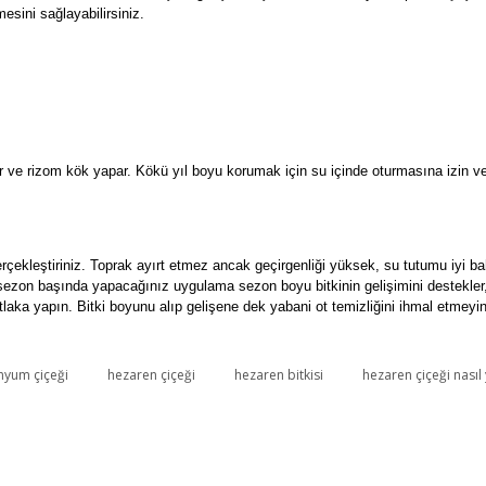
esini sağlayabilirsiniz.
lir ve rizom kök yapar. Kökü yıl boyu korumak için su içinde oturmasına izin v
gerçekleştiriniz. Toprak ayırt etmez ancak geçirgenliği yüksek, su tutumu iyi b
le sezon başında yapacağınız uygulama sezon boyu bitkinin gelişimini destekler
utlaka yapın. Bitki boyunu alıp gelişene dek yabani ot temizliğini ihmal etmey
nyum çiçeği
hezaren çiçeği
hezaren bitkisi
hezaren çiçeği nasıl y