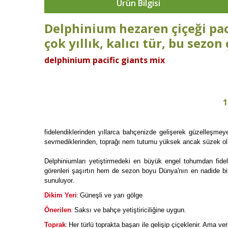
Ürün Bilgisi
Delphinium hezaren çiçeği paci
çok yıllık, kalıcı tür, bu sezo
delphinium pacific giants mix
1
fidelendiklerinden yıllarca bahçenizde gelişerek güzelleşme
sevmediklerinden, toprağı nem tutumu yüksek ancak süzek olmal
Delphiniumları yetiştirmedeki en büyük engel tohumdan fidele
görenleri şaşırtın hem de sezon boyu Dünya'nın en nadide bit
sunuluyor.
:
Dikim Yeri
Güneşli ve yarı gölge
:
Önerilen
Saksı ve bahçe yetiştiriciliğine uygun.
:
Toprak
Her türlü toprakta başarı ile gelişip çiçeklenir. Ama v