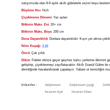
satışımızda olan 8-9 aylık akıllı gübrelerle sezon boyu beslenm
:
Büyüme Hızı
Hızlı
:
Çiçeklenme Dönemi
Yaz ayları
:
Bitkinin Maks. Eni
20+ cm
:
Bitkinin Maks. Boyu
200 cm
:
Dona Dayanıklılık
Donlara dayanıklıdır. Kışın yer altına çeki
:
İklim Kuşağı
3-10
:
Ömrü
Çok yıllık
:
Dikim
Fideler elinize geçer geçmez kalıcı yerlerine dikimini 
geliştirip, çiçeklenmeyi zayıflatacaktır. Akıllı Granül Gübre i
derinliğinde havalandırarak çapalayın. Yabani ot temizliğini m
Etiketler :
delphinium
Delphinium çiçeği
Delfi
hezaren fiyat
hezaren fidanı
Teşekkürier