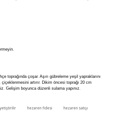
ermeyin.
ahçe toprağında çoşar. Aşırı gübreleme yeşil yapraklarını
, çiçeklenmesini artırır. Dikim öncesi toprağı 20 cm
iniz. Gelişim boyunca düzenli sulama yapınız.
etiştirilir
hezaren fidesi
hezaren satışı