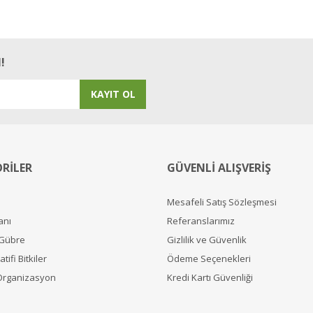
aşıyor. Lütfen Trendyol'da da canlı çiçekleri satın.
!
KAYIT OL
RİLER
GÜVENLİ ALIŞVERİŞ
Mesafeli Satış Sözleşmesi
anı
Referanslarımız
 Gübre
Gizlilik ve Güvenlik
tifi Bitkiler
Ödeme Seçenekleri
Organizasyon
Kredi Kartı Güvenliği