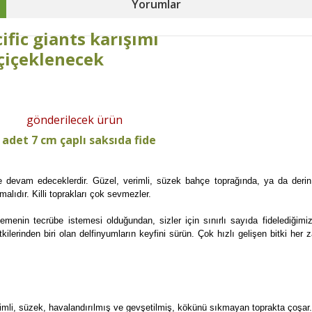
Yorumlar
fic giants karışımı
n çiçeklenecek
gönderilecek ürün
 adet 7 cm çaplı saksıda fide
ye devam edeceklerdir. Güzel, verimli, süzek bahçe toprağında, ya da derin
ıdır. Killi toprakları çok sevmezler.
menin tecrübe istemesi olduğundan, sizler için sınırlı sayıda fidelediğimi
kilerinden biri olan delfinyumların keyfini sürün. Çok hızlı gelişen bitki h
erimli, süzek, havalandırılmış ve gevşetilmiş, kökünü sıkmayan toprakta çoşar. 