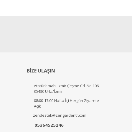
BİZE ULAŞIN
Atatürk mah, İzmir Çeşme Cd. No:106,
35430 Urla/İzmir
08:00-17:00 Hafta İçi Hergün Ziyarete
Açık
zendestek@zengardentr.com
05364525246