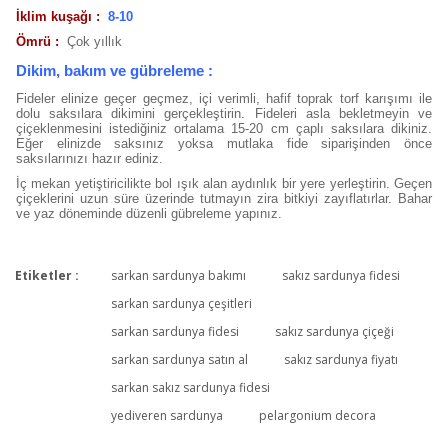
İklim kuşağı :
8-10
Ömrü :
Çok yıllık
Dikim, bakım ve gübreleme :
Fideler elinize geçer geçmez, içi verimli, hafif toprak torf karışımı ile
dolu saksılara dikimini gerçekleştirin. Fideleri asla bekletmeyin ve
çiçeklenmesini istediğiniz ortalama 15-20 cm çaplı saksılara dikiniz.
Eğer elinizde saksınız yoksa mutlaka fide siparişinden önce
saksılarınızı hazır ediniz.
İç mekan yetiştiricilikte bol ışık alan aydınlık bir yere yerleştirin. Geçen
çiçeklerini uzun süre üzerinde tutmayın zira bitkiyi zayıflatırlar. Bahar
ve yaz döneminde düzenli gübreleme yapınız.
Etiketler :
sarkan sardunya bakımı
sakız sardunya fidesi
Bu ürüne ilk yorumu siz yapın!
sarkan sardunya çeşitleri
sarkan sardunya fidesi
sakız sardunya çiçeği
sarkan sardunya satın al
sakız sardunya fiyatı
Yorum Yaz
sarkan sakız sardunya fidesi
yediveren sardunya
pelargonium decora