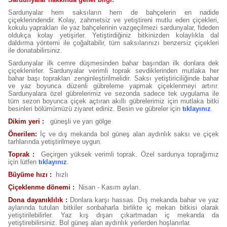
Sardunyalar hem saksıların hem de bahçelerin en nadide
çiçeklerindendir. Kolay, zahmetsiz ve yetiştireni mutlu eden çiçekleri,
kokulu yaprakları ile yaz bahçelerinin vazgeçilmezi sardunyalar, fideden
oldukça kolay yetişirler. Yetiştirdiğiniz bitkinizden kolaylıkla dal
daldırma yöntemi ile çoğaltabilir, tüm saksılarınızı benzersiz çiçekleri
ile donatabilirsiniz.
Sardunyalar ilk cemre düşmesinden bahar başından ilk donlara dek
çiçeklenirler. Sardunyalar verimli toprak sevdiklerinden mutlaka her
bahar başı toprakları zenginleştirilmelidir. Saksı yetiştiriciliğinde bahar
ve yaz boyunca düzenli gübreleme yapmak çiçeklenmeyi artırır.
Sardunyalara özel gübrelerimiz ve sezonda sadece tek uygulama ile
tüm sezon boyunca çiçek açtıran akıllı gübrelerimiz için mutlaka bitki
besinleri bölümümüzü ziyaret ediniz. Besin ve gübreler için
tıklayınız
.
Dikim yeri :
güneşli ve yarı gölge
Önerilen:
İç ve dış mekanda bol güneş alan aydınlık saksı ve çiçek
tarhlarında yetiştirilmeye uygun.
Toprak :
Geçirgen yüksek verimli toprak. Özel sardunya toprağımız
için lütfen
tıklayınız
.
Büyüme hızı :
hızlı
Çiçeklenme dönemi :
Nisan - Kasım ayları.
Dona dayanıklılık :
Donlara karşı hassas. Dış mekanda bahar ve yaz
aylarında tutulan bitkiler sonbaharla birlikte iç mekan bitkisi olarak
yetiştirilebilirler. Yaz kış dışarı çıkartmadan iç mekanda da
yetiştirebilirsiniz. Bol güneş alan aydınlık yerlerden hoşlanırlar.