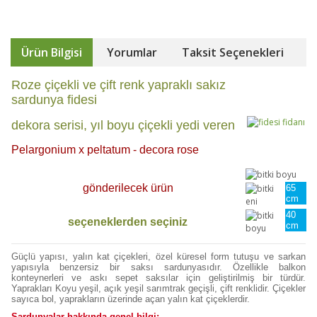
Ürün Bilgisi
Yorumlar
Taksit Seçenekleri
Roze çiçekli ve çift renk yapraklı sakız
sardunya fidesi
dekora serisi, yıl boyu çiçekli yedi veren
Pelargonium x peltatum - decora rose
gönderilecek ürün
65
cm
40
seçeneklerden seçiniz
cm
Güçlü yapısı, yalın kat çiçekleri, özel küresel form tutuşu ve sarkan
yapısıyla benzersiz bir saksı sardunyasıdır. Özellikle balkon
konteynerleri ve askı sepet saksılar için geliştirilmiş bir türdür.
Yaprakları Koyu yeşil, açık yeşil sarımtrak geçişli, çift renklidir. Çiçekler
sayıca bol, yaprakların üzerinde açan yalın kat çiçeklerdir.
Sardunyalar hakkında genel bilgi: