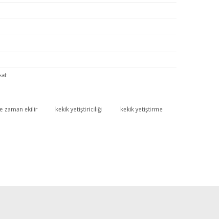
sat
e zaman ekilir
kekik yetiştiriciliği
kekik yetiştirme