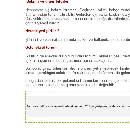
Bakımı ve diğer bilgiler
Neredeyse hiç bakım istemez. Geçirgen, kaliteli bahçe toprağı
Tamamından tohum alınabilir. Gübrelemeyi bahar başlarında 
Çok yıllık bitki, çabuk yayılır bu nedenle toprağa dikimlerde 
çok varyetesi vardır.
Nerede yetiştirilir ?
Şifalı ot ve baharat tarhlarında, saksı ve balkonda, pencere ön
Geleneksel tohum
Bu ürün geleneksel tür olduğundan tohumu alınarak nesli devam e
ışık almayan serince bir çekmece içinde saklayınız.
Bu topladığınız tohumları dikim öncesi yetiştirebilecek kiş
alması gerektiğini anlatınız. Ancak bu şekilde ülkemizde gele
Zengarden olarak biz geleneksel tohumların serbestçe üretilm
firmalarının tekeli altına giremeyecek kadar değerlidir.
Tohumla birlikte size ücretsiz olarak ayrıntılı Türkçe yetiştirme ve detaylı toh