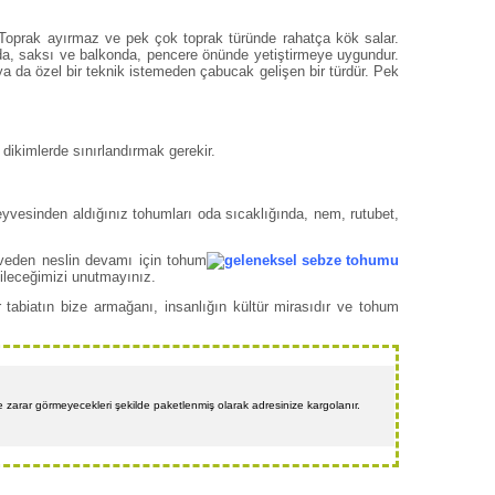
r. Toprak ayırmaz ve pek çok toprak türünde rahatça kök salar.
ında, saksı ve balkonda, pencere önünde yetiştirmeye uygundur.
ya da özel bir teknik istemeden çabucak gelişen bir türdür. Pek
 dikimlerde sınırlandırmak gerekir.
 Meyvesinden aldığınız tohumları oda sıcaklığında, nem, rutubet,
yveden neslin devamı için tohum
ileceğimizi unutmayınız.
 tabiatın bize armağanı, insanlığın kültür mirasıdır ve tohum
 ve zarar görmeyecekleri şekilde paketlenmiş olarak adresinize kargolanır.