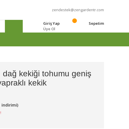
zendestek@zengardentr.com
Giriş Yap
Sepetim
Üye Ol
e
 dağ kekiği tohumu geniş
yapraklı kekik
 indirimi)
!