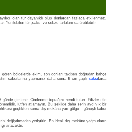
yılıcı olan tür dayanıklı olup donlardan fazlaca etkilenmez.
 Yenilebilen tür ,saksı ve sebze tarlalarında üretilebilir.
n gören bölgelerde ekim, son donları takiben doğrudan bahçe
 üretim saksılarına yapmanız daha sonra 9 cm çaplı
saksı
larda
 günde çimlenir. Çimlenme toprağını nemli tutun. Filizler elle
önemlidir, lütfen atlamayın. Bu şekilde daha serin aydınlık bir
ehlikesi geçtikten sonra dış mekâna yarı gölge – güneşli kalıcı
rini değiştirmeden yetiştirin. En ideali dış mekâna yağmurların
ğı artacaktır.