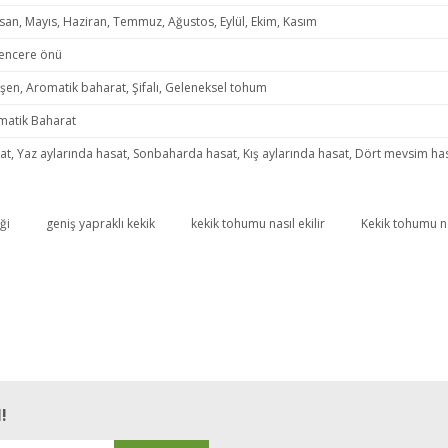
isan, Mayıs, Haziran, Temmuz, Ağustos, Eylül, Ekim, Kasım
Pencere önü
işen, Aromatik baharat, Şifalı, Geleneksel tohum
romatik Baharat
at, Yaz aylarında hasat, Sonbaharda hasat, Kış aylarında hasat, Dört mevsim ha
ği
geniş yapraklı kekik
kekik tohumu nasıl ekilir
Kekik tohumu n
Bu ürüne ilk yorumu siz yapın!
Yorum Yaz
!