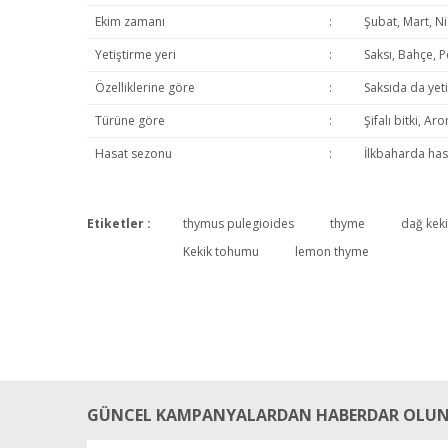
Ekim zamanı
:
Şubat, Mart, N
Yetiştirme yeri
:
Saksı, Bahçe, 
Özelliklerine göre
:
Saksıda da yet
Türüne göre
:
Şifalı bitki, A
Hasat sezonu
:
İlkbaharda has
Etiketler :
thymus pulegioides
thyme
dağ keki
Kekik tohumu
lemon thyme
GÜNCEL KAMPANYALARDAN HABERDAR OLUN