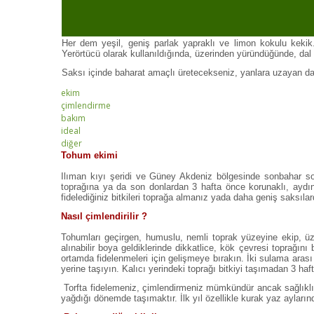
Her dem yeşil, geniş parlak yapraklı ve limon kokulu kekik.
Yerörtücü olarak kullanıldığında, üzerinden yüründüğünde, dal v
Saksı içinde baharat amaçlı üretecekseniz, yanlara uzayan dal
ekim
çimlendirme
bakım
ideal
diğer
Tohum ekimi
Ilıman kıyı şeridi ve Güney Akdeniz bölgesinde sonbahar so
toprağına ya da son donlardan 3 hafta önce korunaklı, aydı
fidelediğiniz bitkileri toprağa almanız yada daha geniş saksıl
Nasıl çimlendirilir ?
Tohumları geçirgen, humuslu, nemli toprak yüzeyine ekip, üzer
alınabilir boya geldiklerinde dikkatlice, kök çevresi toprağın
ortamda fidelenmeleri için gelişmeye bırakın. İki sulama arası
yerine taşıyın. Kalıcı yerindeki toprağı bitkiyi taşımadan 3 ha
Torfta fidelemeniz, çimlendirmeniz mümkündür ancak sağlıklı ge
yağdığı dönemde taşımaktır. İlk yıl özellikle kurak yaz ayların