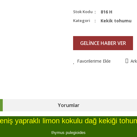
Stok Kodu
816 H
Kategori
Kekik tohumu
GELİNCE HABER VER
Favorilerime Ekle
Ar
Yorumlar
eniş yapraklı limon kokulu dağ kekiği tohu
thymus pulegioides