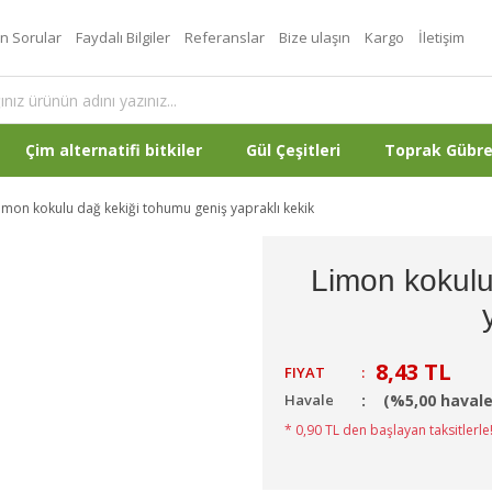
an Sorular
Faydalı Bilgiler
Referanslar
Bize ulaşın
Kargo
İletişim
Çim alternatifi bitkiler
Gül Çeşitleri
Toprak Gübr
imon kokulu dağ kekiği tohumu geniş yapraklı kekik
Limon kokulu
8,43 TL
FIYAT
:
Havale
(%5,00 havale
* 0,90 TL den başlayan taksitlerle!