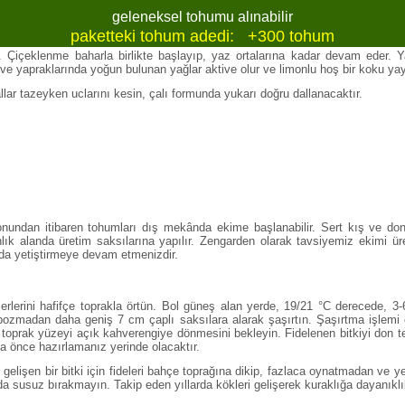
geleneksel tohumu alınabilir
paketteki tohum adedi: +300 tohum
 Çiçeklenme baharla birlikte başlayıp, yaz ortalarına kadar devam eder. Ya
e yapraklarında yoğun bulunan yağlar aktive olur ve limonlu hoş bir koku yayar.
lar tazeyken uclarını kesin, çalı formunda yukarı doğru dallanacaktır.
nundan itibaren tohumları dış mekânda ekime başlanabilir. Sert kış ve do
nlık alanda üretim saksılarına yapılır. Zengarden olarak tavsiyemiz ekimi
arda yetiştirmeye devam etmenizdir.
lerini hafifçe toprakla örtün. Bol güneş alan yerde, 19/21 °C derecede, 3-6
ı bozmadan daha geniş 7 cm çaplı saksılara alarak şaşırtın. Şaşırtma işlemi 
 toprak yüzeyi açık kahverengiye dönmesini bekleyin. Fidelenen bitkiyi don t
fta önce hazırlamanız yerinde olacaktır.
lişen bir bitki için fideleri bahçe toprağına dikip, fazlaca oynatmadan ve ye
da susuz bırakmayın. Takip eden yıllarda kökleri gelişerek kuraklığa dayanıklılı