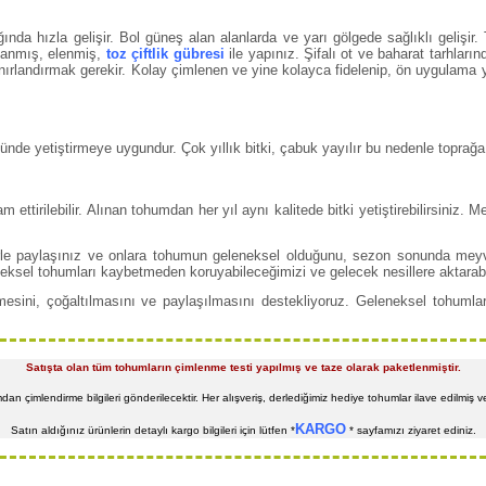
nda hızla gelişir. Bol güneş alan alanlarda ve yarı gölgede sağlıklı gelişi
yanmış, elenmiş,
toz çiftlik gübresi
ile yapınız. Şifalı ot ve baharat tarhlar
sınırlandırmak gerekir. Kolay çimlenen ve yine kolayca fidelenip, ön uygulama 
ünde yetiştirmeye uygundur. Çok yıllık bitki, çabuk yayılır bu nedenle toprağa
ttirilebilir. Alınan tohumdan her yıl aynı kalitede bitki yetiştirebilirsiniz.
ilerle paylaşınız ve onlara tohumun geleneksel olduğunu, sezon sonunda me
neksel tohumları kaybetmeden koruyabileceğimizi ve gelecek nesillere aktarab
esini, çoğaltılmasını ve paylaşılmasını destekliyoruz. Geleneksel tohumlar
Satışta olan tüm tohumların çimlenme testi yapılmış ve taze olarak paketlenmiştir.
umdan çimlendirme bilgileri gönderilecektir. Her alışveriş, derlediğimiz hediye tohumlar ilave edilmiş
KARGO
Satın aldığınız ürünlerin detaylı kargo bilgileri için lütfen *
* sayfamızı ziyaret ediniz.