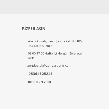
BİZE ULAŞIN
Atatürk mah, İzmir Çeşme Cd. No:106,
35430 Urla/İzmir
08:00-17:00 Hafta İçi Hergün Ziyarete
Açık
zendestek@zengardentr.com
05364525246
08:00 - 17:00