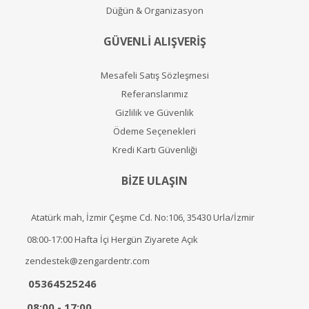
Düğün & Organizasyon
GÜVENLİ ALIŞVERİŞ
Mesafeli Satış Sözleşmesi
Referanslarımız
Gizlilik ve Güvenlik
Ödeme Seçenekleri
Kredi Kartı Güvenliği
BİZE ULAŞIN
Atatürk mah, İzmir Çeşme Cd. No:106, 35430 Urla/İzmir
08:00-17:00 Hafta İçi Hergün Ziyarete Açık
zendestek@zengardentr.com
05364525246
08:00 - 17:00