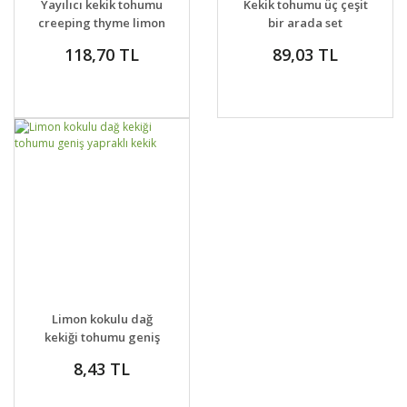
Yayılıcı kekik tohumu
Kekik tohumu üç çeşit
VER
creeping thyme limon
bir arada set
kokulu çiçekli
118,70 TL
89,03 TL
GELİNCE HABER
DETAYLAR
Limon kokulu dağ
VER
kekiği tohumu geniş
yapraklı kekik
8,43 TL