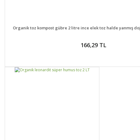
DETAYLAR
GELİNCE H
Organik toz kompost gübre 2 litre ince elek toz halde yanmış doğ
166,29 TL