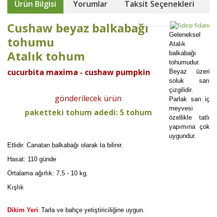
Ürün Bilgisi
Yorumlar
Taksit Seçenekleri
Cushaw beyaz balkabağı
Geleneksel
tohumu
Atalık
Atalık tohum
balkabağı
tohumudur.
cucurbita maxima - cushaw pumpkin
Beyaz üzeri
soluk sarı
çizgilidir.
gönderilecek ürün
Parlak sarı iç
meyvesi
paketteki tohum adedi: 5 tohum
özellikle tatlı
yapımına çok
uygundur.
Etlidir. Canatan balkabağı olarak ta bilinir.
Hasat: 110 günde
Ortalama ağırlık: 7,5 - 10 kg.
Kışlık
:
Dikim Yeri
Tarla ve bahçe yetiştiriciliğine uygun.