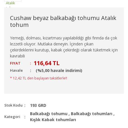
Cushaw beyaz balkabağı tohumu Atalık
tohum
Yemeği, dolması, kızartması yapılabildiği gibi fırında da çok
lezzetli oluyor. Mutlaka deneyin. İçinden çıkan
çekirdeklerini kurutup, kabak çekirdeği olarak tüketmek için
kavrabili
116,64 TL
FIYAT
:
Havale
(%5,00 havale indirimi)
* 12,42 TL den başlayan taksitlerle!!
Stok Kodu
193 GRD
Balkabağı tohumu
,
Balkabağı tohumları
,
Kategori
Kışlık Kabak tohumları