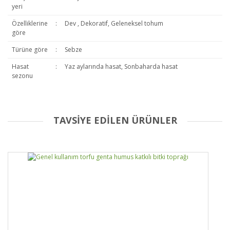
yeri
Özelliklerine
:
Dev , Dekoratif, Geleneksel tohum
göre
Türüne göre
:
Sebze
Hasat
:
Yaz aylarında hasat, Sonbaharda hasat
sezonu
TAVSİYE EDİLEN ÜRÜNLER
Bu ürüne ilk yorumu siz yapın!
Yorum Yaz