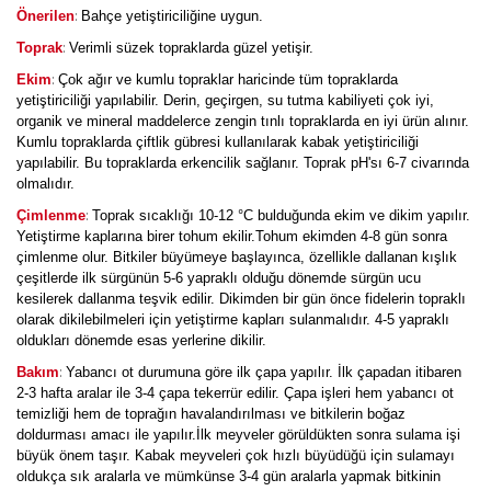
:
Önerilen
Bahçe yetiştiriciliğine uygun.
:
Toprak
Verimli süzek topraklarda güzel yetişir.
:
Ekim
Çok ağır ve kumlu topraklar haricinde tüm topraklarda
yetiştiriciliği yapılabilir. Derin, geçirgen, su tutma kabiliyeti çok iyi,
organik ve mineral maddelerce zengin tınlı topraklarda en iyi ürün alınır.
Kumlu topraklarda çiftlik gübresi kullanılarak kabak yetiştiriciliği
yapılabilir. Bu topraklarda erkencilik sağlanır. Toprak pH'sı 6-7 civarında
olmalıdır.
:
Çimlenme
Toprak sıcaklığı 10-12 °C bulduğunda ekim ve dikim yapılır.
Yetiştirme kaplarına birer tohum ekilir.Tohum ekimden 4-8 gün sonra
çimlenme olur. Bitkiler büyümeye başlayınca, özellikle dallanan kışlık
çeşitlerde ilk sürgünün 5-6 yapraklı olduğu dönemde sürgün ucu
kesilerek dallanma teşvik edilir. Dikimden bir gün önce fidelerin topraklı
olarak dikilebilmeleri için yetiştirme kapları sulanmalıdır. 4-5 yapraklı
oldukları dönemde esas yerlerine dikilir.
:
Bakım
Yabancı ot durumuna göre ilk çapa yapılır. İlk çapadan itibaren
2-3 hafta aralar ile 3-4 çapa tekerrür edilir. Çapa işleri hem yabancı ot
temizliği hem de toprağın havalandırılması ve bitkilerin boğaz
doldurması amacı ile yapılır.İlk meyveler görüldükten sonra sulama işi
büyük önem taşır. Kabak meyveleri çok hızlı büyüdüğü için sulamayı
oldukça sık aralarla ve mümkünse 3-4 gün aralarla yapmak bitkinin