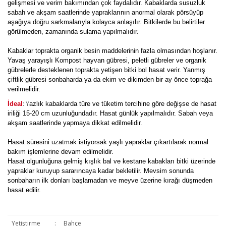
gelişmesi ve verim bakımından çok faydalıdır. Kabaklarda susuzluk
sabah ve akşam saatlerinde yapraklarının anormal olarak pörsüyüp
aşağıya doğru sarkmalarıyla kolayca anlaşılır. Bitkilerde bu belirtiler
görülmeden, zamanında sulama yapılmalıdır.
Kabaklar toprakta organik besin maddelerinin fazla olmasından hoşlanır.
Yavaş yarayışlı Kompost hayvan gübresi, peletli gübreler ve organik
gübrelerle desteklenen toprakta yetişen bitki bol hasat verir. Yanmış
çiftlik gübresi sonbaharda ya da ekim ve dikimden bir ay önce toprağa
verilmelidir.
: Y
İdeal
azlık kabaklarda türe ve tüketim tercihine göre değişse de hasat
iriliği 15-20 cm uzunluğundadır. Hasat günlük yapılmalıdır. Sabah veya
akşam saatlerinde yapmaya dikkat edilmelidir.
Hasat süresini uzatmak istiyorsak yaşlı yapraklar çıkartılarak normal
bakım işlemlerine devam edilmelidir.
Hasat olgunluğuna gelmiş kışlık bal ve kestane kabakları bitki üzerinde
yapraklar kuruyup sararıncaya kadar bekletilir. Mevsim sonunda
sonbaharın ilk donları başlamadan ve meyve üzerine kırağı düşmeden
hasat edilir.
Yetiştirme
:
Bahçe