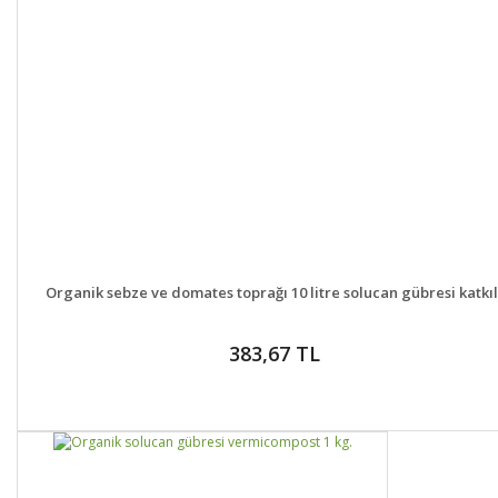
DETAYLAR
GELİNCE HABER VER
Organik sebze ve domates toprağı 10 litre solucan gübresi katkıl
383,67 TL