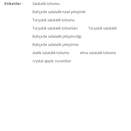
Etiketler :
Salatalık tohumu
Bu ürüne ilk yorumu siz yapın!
Bahçede salatalık nasıl yetiştirilir
Turşuluk salatalık tohumu
Turşuluk salatalık tohumları
Turşuluk salatalık
Yorum Yaz
Bahçede salatalık yetiştiriciliği
Bahçede salatalık yetiştirme
atalık salatalık tohumu
elma salatalık tohumu
crystal apple cucumber