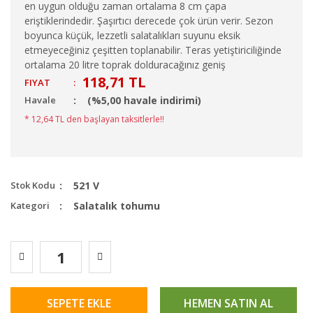
en uygun olduğu zaman ortalama 8 cm çapa
eriştiklerindedir. Şaşırtıcı derecede çok ürün verir. Sezon
boyunca küçük, lezzetli salatalıkları suyunu eksik
etmeyeceğiniz çeşitten toplanabilir. Teras yetiştiriciliğinde
ortalama 20 litre toprak dolduracağınız geniş
118,71 TL
FIYAT
:
Havale
(%5,00 havale indirimi)
* 12,64 TL den başlayan taksitlerle!!
Stok Kodu
521 V
Kategori
Salatalık tohumu
SEPETE EKLE
HEMEN SATIN AL