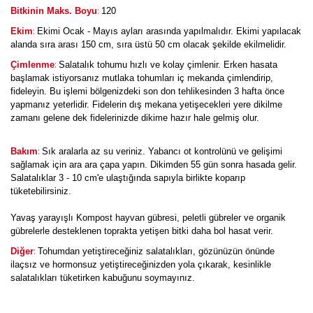
:
Bitkinin Maks. Boyu
120
:
Ekim
Ekimi Ocak - Mayıs ayları arasında yapılmalıdır. Ekimi yapılacak
alanda sıra arası 150 cm, sıra üstü 50 cm olacak şekilde ekilmelidir.
:
Çimlenme
Salatalık tohumu hızlı ve kolay çimlenir. Erken hasata
başlamak istiyorsanız mutlaka tohumları iç mekanda çimlendirip,
fideleyin. Bu işlemi bölgenizdeki son don tehlikesinden 3 hafta önce
yapmanız yeterlidir. Fidelerin dış mekana yetişecekleri yere dikilme
zamanı gelene dek fidelerinizde dikime hazır hale gelmiş olur.
:
Bakım
Sık aralarla az su veriniz. Yabancı ot kontrolünü ve gelişimi
sağlamak için ara ara çapa yapın. Dikimden 55 gün sonra hasada gelir.
Salatalıklar 3 - 10 cm'e ulaştığında sapıyla birlikte koparıp
tüketebilirsiniz.
Yavaş yarayışlı Kompost hayvan gübresi, peletli gübreler ve organik
gübrelerle desteklenen toprakta yetişen bitki daha bol hasat verir.
:
Diğer
Tohumdan yetiştireceğiniz salatalıkları, gözünüzün önünde
ilaçsız ve hormonsuz yetiştireceğinizden yola çıkarak, kesinlikle
salatalıkları tüketirken kabuğunu soymayınız.