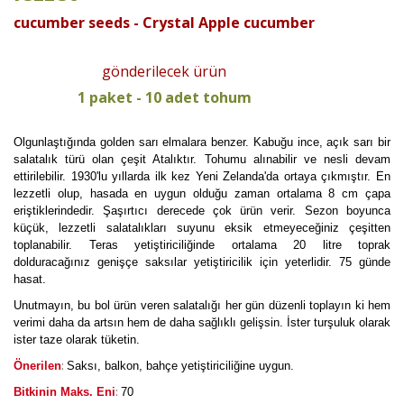
cucumber seeds - Crystal Apple cucumber
gönderilecek ürün
1 paket - 10 adet tohum
Olgunlaştığında golden sarı elmalara benzer. Kabuğu ince, açık sarı bir
salatalık türü olan çeşit Atalıktır. Tohumu alınabilir ve nesli devam
ettirilebilir. 1930'lu yıllarda ilk kez Yeni Zelanda'da ortaya çıkmıştır. En
lezzetli olup, hasada en uygun olduğu zaman ortalama 8 cm çapa
eriştiklerindedir. Şaşırtıcı derecede çok ürün verir. Sezon boyunca
küçük, lezzetli salatalıkları suyunu eksik etmeyeceğiniz çeşitten
toplanabilir. Teras yetiştiriciliğinde ortalama 20 litre toprak
dolduracağınız genişçe saksılar yetiştiricilik için yeterlidir. 75 günde
hasat.
Unutmayın, bu bol ürün veren salatalığı her gün düzenli toplayın ki hem
verimi daha da artsın hem de daha sağlıklı gelişsin. İster turşuluk olarak
ister taze olarak tüketin.
:
Önerilen
Saksı, balkon, bahçe yetiştiriciliğine uygun.
:
Bitkinin Maks. Eni
70