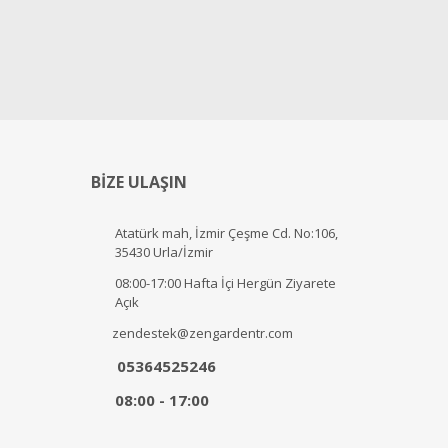
BİZE ULAŞIN
Atatürk mah, İzmir Çeşme Cd. No:106,
35430 Urla/İzmir
08:00-17:00 Hafta İçi Hergün Ziyarete
Açık
zendestek@zengardentr.com
05364525246
08:00 - 17:00