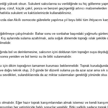
enliği yüksek olsun. Sukulent saksılarına su verildiğinde su hiç göllenme yap
ğına; cüruf, küçük çakıl, ponza ve benzeri geçirgenliği artırıcı malzemelerden 
atlıkla sukulent ve kaktüslerinizde kullanabilirsiniz.
mızda olan Akıllı osmocote gübrelerle yapılırsa yıl boyu bitki tüm ihtiyacını kar
değdirilmeye çalışılmalıdır. Bahar sonu ve sonbahar başındaki yağmurlu günle
. Kış aylarında sulama azaltılmalı, asla soğuk dönemde toprağı ıslak şekilde
lmelidir.
ğında bol ve derinlemesine, saksının içini dolduran tüm toprağın suya doyduğ
sonra yeniden ve bol temiz su ile bitki sulanmalıdır.
ası için dikim toprağının tamamen kuruması beklenmelidir. Toprak kuruduğun
eal ve doğru teknik olup, 2-3 günde bir düzenli sulama ya da azar azar ama sık 
u sevdikleri, sulandıklarında da az miktar sulanmaları gerektiği yönünde olsa
k olmalıdır. Eğer hazır toprak karışımlarından almak istemez ve kendi karışı
 karışımları her yetiştiricide farklı sonuçlar verebilir. Bitki sağlığı sadece topr