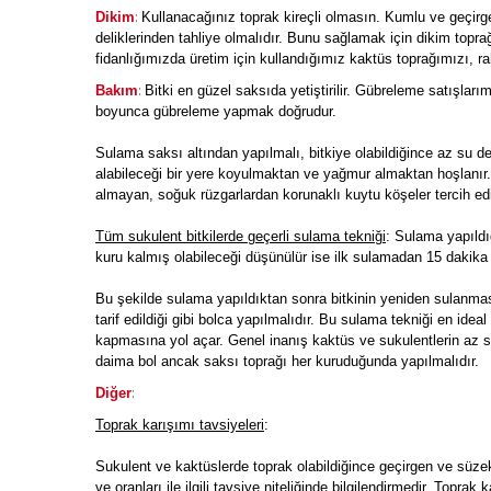
:
Dikim
Kullanacağınız toprak kireçli olmasın. Kumlu ve geçirg
deliklerinden tahliye olmalıdır. Bunu sağlamak için dikim topra
fidanlığımızda üretim için kullandığımız kaktüs toprağımızı, rah
:
Bakım
Bitki en güzel saksıda yetiştirilir. Gübreleme satışları
boyunca gübreleme yapmak doğrudur.
Sulama saksı altından yapılmalı, bitkiye olabildiğince az su 
alabileceği bir yere koyulmaktan ve yağmur almaktan hoşlanır
almayan, soğuk rüzgarlardan korunaklı kuytu köşeler tercih edi
Tüm sukulent bitkilerde geçerli sulama tekniği
: Sulama yapıldı
kuru kalmış olabileceği düşünülür ise ilk sulamadan 15 dakika 
Bu şekilde sulama yapıldıktan sonra bitkinin yeniden sulanm
tarif edildiği gibi bolca yapılmalıdır. Bu sulama tekniği en id
kapmasına yol açar. Genel inanış kaktüs ve sukulentlerin az s
daima bol ancak saksı toprağı her kuruduğunda yapılmalıdır.
:
Diğer
Toprak karışımı tavsiyeleri
:
Sukulent ve kaktüslerde toprak olabildiğince geçirgen ve süze
ve oranları ile ilgili tavsiye niteliğinde bilgilendirmedir. Toprak