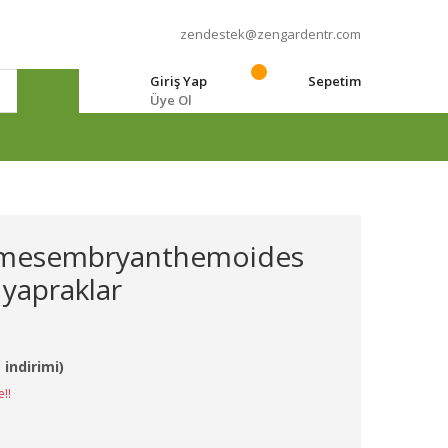
zendestek@zengardentr.com
Giriş Yap
Sepetim
Üye Ol
e
e mesembryanthemoides
 yapraklar
 indirimi)
e!!