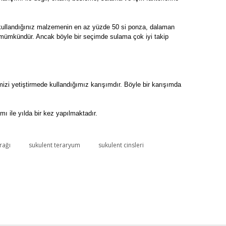
in kullandığınız malzemenin en az yüzde 50 si ponza, dalaman
niz mümkündür. Ancak böyle bir seçimde sulama çok iyi takip
mizi yetiştirmede kullandığımız karışımdır. Böyle bir karışımda
 ile yılda bir kez yapılmaktadır.
rağı
sukulent teraryum
sukulent cinsleri