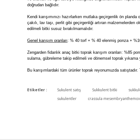
doğrudan bağlıdır.
Kendi karışımınızı hazırlarken mutlaka geçirgenlik ön planda 
çakılı, lav taşı, perlit gibi geçirgenliği artıran malzemelerde
edilmeli bitki susuz bırakılmamalıdır.
Genel karışım oranları
: % 40 torf + % 40 elenmiş ponza + %10 
Zengarden fidanlık anaç bitki toprak karışım oranları: %85 ponz
sulama, gübreleme takip edilmeli ve dönemsel toprak yıkama y
Bu karışımlardaki tüm ürünler toprak reyonumuzda satıştadır. 
Etiketler :
Sukulent satış
Sukkulent bitki
sukkule
sukulentler
crassula mesembryanthemoid