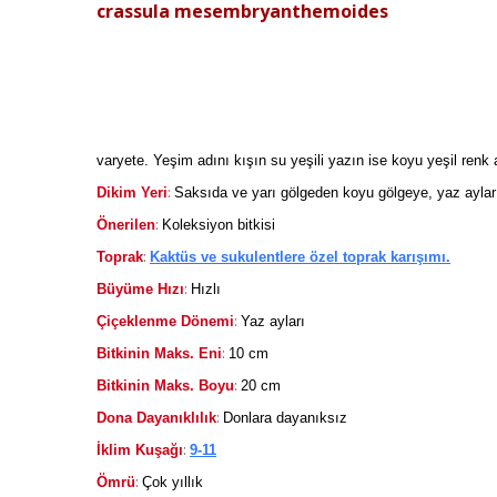
crassula mesembryanthemoides
varyete. Yeşim adını kışın su yeşili yazın ise koyu yeşil renk 
:
Dikim Yeri
Saksıda ve yarı gölgeden koyu gölgeye, yaz aylar
:
Önerilen
Koleksiyon bitkisi
:
Toprak
Kaktüs ve sukulentlere özel toprak karışımı.
:
Büyüme Hızı
Hızlı
:
Çiçeklenme Dönemi
Yaz ayları
:
Bitkinin Maks. Eni
10 cm
:
Bitkinin Maks. Boyu
20 cm
:
Dona Dayanıklılık
Donlara dayanıksız
:
İklim Kuşağı
9-11
:
Ömrü
Çok yıllık