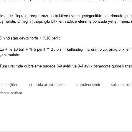
olmalıdır. Toprak karışımınızı bu bitkilere uygun geçirgenlikte hazırlamak iç
n oluşmalıdır. Örneğin lithops gibi bitkileri sadece elenmiş ponzada yetiştirme
hindistan cevizi torfu + %10 perlit
a + % 10 torf + % 5 perlit ** Bu bizim kullandığımız oran olup, anaç bitkileri
apılmalıdır.
Tüm üretimde gübreleme sadece 8-9 aylık ve 3-4 aylık osmocote gübre karışımı
nt çeşitleri
crassula arborescens
sukkulent izmir
sukulent top
Bu ürüne ilk yorumu siz yapın!
es succulent
Yorum Yaz