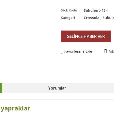
Stok Kodu
Sukulent-154
Kategori
Crassula
,
Sukul
GELİNCE HABER VER
Favorilerime Ekle
Ar
Yorumlar
z yapraklar