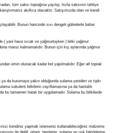
madan, tüm saksı toprağına yayılıp, hızla saksının tahliye
karıştırmanız akıllıca olacaktır. Satışımızda olan ve kendi
şılayabilir. Bunun haricinde sıvı dengeli gübrelerle bahar
rde ( yani hava sıcak ve yağmurluyken ) bitki yağmur
 dona maruz kalmamalıdır. Bunun için kış aylarında yağmur
undan emin olunacak kadar bol yapılmalıdır. Eğer alt toprak
da ya da kurumaya yakın olduğunda sulama yeniden ve tıpkı
sulama sukulent bitkilerin zayıflamasına ya da hastalık
 da bu tamamen hatalı bir uygulamadır. Sulama bu bitkilerde
mınızı kendiniz yapmak isterseniz kullanabileceğiniz malzeme
ak karışımı ile değil, ortam, besleme, sulama ve ışık faktörlerine