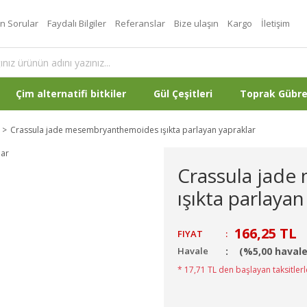
an Sorular
Faydalı Bilgiler
Referanslar
Bize ulaşın
Kargo
İletişim
Çim alternatifi bitkiler
Gül Çeşitleri
Toprak Gübr
Crassula jade mesembryanthemoides ışıkta parlayan yapraklar
Crassula jad
ışıkta parlayan
166,25 TL
FIYAT
:
Havale
(%5,00 havale
* 17,71 TL den başlayan taksitlerl